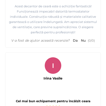
Acest decantor de ceară este o achiziție fantastică!
Funcționează impecabil datorită termostatelor
individuale. Construcția robustă și materialele calitative
garantează o utilizare îndelungată. Am apreciat sistemul
de ventilație, care previne supraîncălzirea. O alegere
perfectă pentru profesioniști!
V-a fost de ajutor această recenzie?
Da
Nu
(
0
/
0
)
I
Irina Vasile
Cel mai bun echipament pentru încălzit ceara