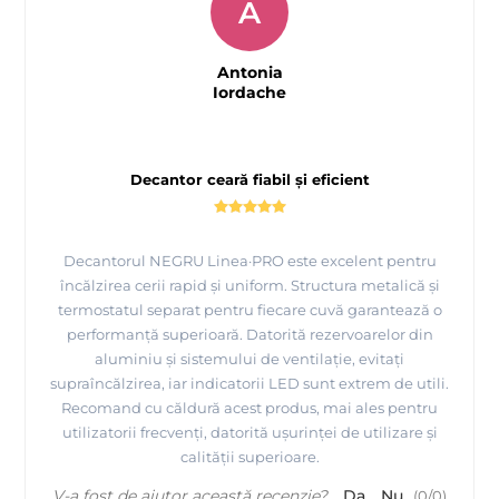
A
Antonia
Iordache
Decantor ceară fiabil și eficient
Decantorul NEGRU Linea·PRO este excelent pentru
încălzirea cerii rapid și uniform. Structura metalică și
termostatul separat pentru fiecare cuvă garantează o
performanță superioară. Datorită rezervoarelor din
aluminiu și sistemului de ventilație, evitați
supraîncălzirea, iar indicatorii LED sunt extrem de utili.
Recomand cu căldură acest produs, mai ales pentru
utilizatorii frecvenți, datorită ușurinței de utilizare și
calității superioare.
V-a fost de ajutor această recenzie?
Da
Nu
(
0
/
0
)