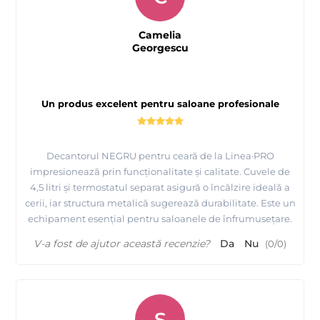
Camelia
Georgescu
Un produs excelent pentru saloane profesionale
Decantorul NEGRU pentru ceară de la Linea·PRO
impresionează prin funcționalitate și calitate. Cuvele de
4,5 litri și termostatul separat asigură o încălzire ideală a
cerii, iar structura metalică sugerează durabilitate. Este un
echipament esențial pentru saloanele de înfrumusețare.
V-a fost de ajutor această recenzie?
Da
Nu
(
0
/
0
)
S