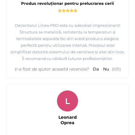
Produs revoluționar pentru prelucrarea cerii
Decantorul Linea·PRO este cu adevărat impresionant!
Structura sa metalică, rezistența la temperaturi și
termostatele separate fac din acest produs o alegere
perfectă pentru utilizarea intensă. Procesul este
simplificat datorită sistemului de ventilare și sitei din inox.
Îl recomand cu căldură tuturor profesioniștilor.
V-a fost de ajutor această recenzie?
Da
Nu
(
0
/
0
)
L
Leonard
Oprea