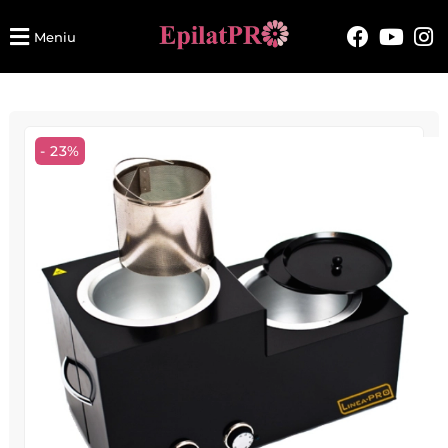
Meniu
- 23%