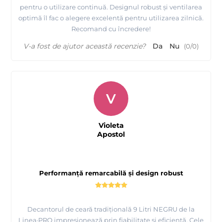
pentru o utilizare continuă. Designul robust și ventilarea
optimă îl fac o alegere excelentă pentru utilizarea zilnică.
Recomand cu încredere!
V-a fost de ajutor această recenzie?
Da
Nu
(
0
/
0
)
V
Violeta
Apostol
Performanță remarcabilă și design robust
Decantorul de ceară tradițională 9 Litri NEGRU de la
Linea·PRO impresionează prin fiabilitate și eficiență. Cele