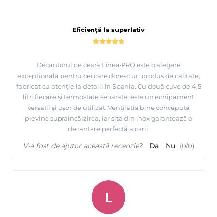
diametrul sitei este de 17 cm , adincimea sitei este de 13,8 cm
,
diametrul orificiilor sitei sub 1mm
Eficiență la superlativ
dimesniune cutie in care este ambalt decantorul :
lungime 62 cm , latime 33 cm , inaltime 34 cm
Decantorul de ceară Linea·PRO este o alegere
Decantorul este de calitate superioara fabricat in
excepțională pentru cei care doresc un produs de calitate,
Spania.
fabricat cu atenție la detalii în Spania. Cu două cuve de 4,5
litri fiecare și termostate separate, este un echipament
Beneficiaza de garantie Europeana de la producator
versatil și ușor de utilizat. Ventilația bine concepută
de 24 luni.
previne supraîncălzirea, iar sita din inox garantează o
decantare perfectă a cerii.
Livrare GRATUITA din stoc pe teritoriul Romaniei prin Fan
Courier in 24 ore !
V-a fost de ajutor această recenzie?
Da
Nu
(
0
/
0
)
La orice Decantor cumparat, daca mai cumparati si un
Ucenic cu roti pentru decantor obtineti o reducere de
100lei !
L
Pentru mai multe detalii despre decantoare, modul de livrare,