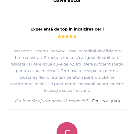
Gavril Bucur
Experiență de top în încălzirea cerii
Decantorul ceară Linea·PRO este incredibil de eficient și
bine construit. Structura metalică asigură durabilitate
ridicată, iar cele două cuve de 4.5 litri oferă suficient spațiu
pentru ceara necesară. Termostatele separate permit
ajustarea flexibilă a temperaturii pentru a obține
consistența ideală. Un produs indispensabil pentru oricine
folosește ceara frecvent.
V-a fost de ajutor această recenzie?
Da
Nu
(
0
/
0
)
C