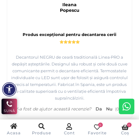
Ileana
Popescu
Produs excepțional pentru decantarea cerii
Decantorul NEGRU de ceară traditională Linea·PRO a
depășit așteptările. Designul său robust și cele două cuve
comunicante permit o decantare eficientă. Termostatele
individuale cu LED sunt ușor de folosit și asigură controlul
precis al temperaturii. Fabricat în Spania, este un produs
de calitate superioară cu o ventilație eficientă împotriva
supraîncălzirii.
V-a fost de ajutor această recenzie?
Da
Nu
(
0
/
0
)
SUNĂ
0
0
Acasa
Produse
Cont
Favorite
Coș