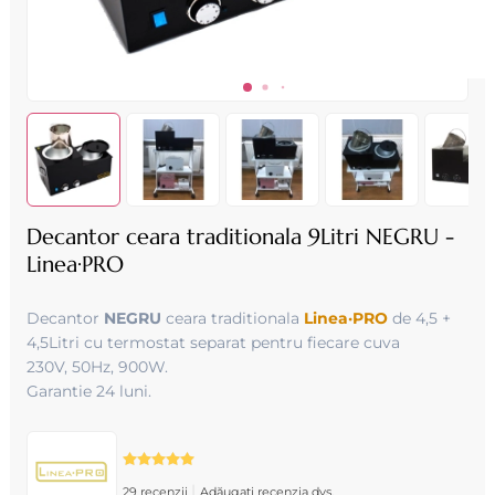
Decantor ceara traditionala 9Litri NEGRU -
Linea·PRO
Decantor
NEGRU
ceara traditionala
Linea·PRO
de 4,5 +
4,5Litri cu termostat separat pentru fiecare cuva
230V, 50Hz, 900W.
Garantie 24 luni.
|
29 recenzii
Adăugați recenzia dvs.