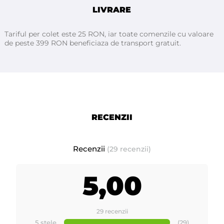
arata cand termostatul este in functiune
LIVRARE
Acest decantor de ceara este prevazut cu sita din inox (filtru
Tariful per colet este 25 RON, iar toate comenzile cu valoare
de peste 399 RON beneficiaza de transport gratuit.
de ceara) din foaie de otel inoxidabil, cu diametrul orificiilor
sitei sub 1mm.
Decanorul este foarte usor de utilizat, acesta se aseaza pe o
unitate fixa sau mobila si se conecteaza la priza. Dupa
instalare se introduc in cuva de sus, bucati sau discuri de ceara.
RECENZII
Decantorul se seteaza la temperatura de 120°C, dupa ce ceara
devine perfect lichida, setati butonul de temperatura la pozitia
de 60-90°C, aceasta este temperatura optima pentru pastrarea
Recenzii
(29 recenzii)
cerii pe timpul utilizarii.
5,00
Caracteristici tehnice:
29 recenzii
-
Placa lustruita de 1,2 mm grosime
5 stele
(29)