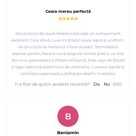
Ceara mereu perfectă
Decantorul de ceară tradițională este un echipament
excelent. Cele două cuve încălzesc ceara rapid și uniform,
iar structura sa metalică îl face durabil. Termostatul
separat pentru fiecare cuvă asigură control precis, iar sita
din inox garantează o filtrare eficientă. Este ușor de folosit
și sigur datorită sistemului de ventilație. Livrarea rapidă și
calitatea superioară justifică pe deplin investiția.
V-a fost de ajutor această recenzie?
Da
Nu
(
0
/
0
)
B
Beniamin