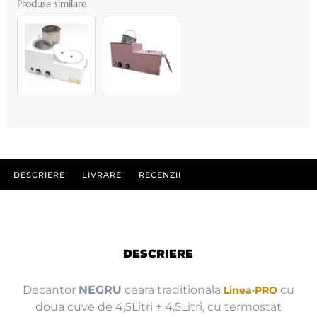
Produse similare
DESCRIERE
LIVRARE
RECENZII
DESCRIERE
Decantor
NEGRU
ceara traditionala
cu
Linea·PRO
doua cuve de 4,5Litri + 4,5Litri, cu termostat