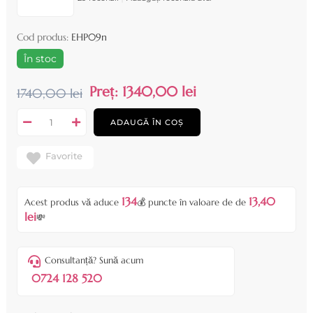
Cod produs:
EHP09n
În stoc
Preț:
1340,00 lei
1740,00 lei
ADAUGĂ ÎN COȘ
Favorite
134
13,40
Acest produs vă aduce
💰 puncte în valoare de de
lei
💸
Consultanță? Sună acum
0724 128 520