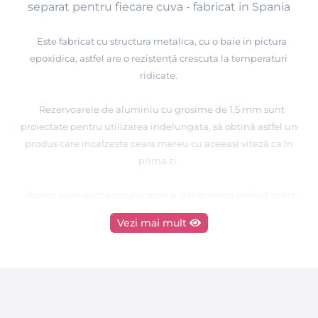
separat pentru fiecare cuva - fabricat in Spania
Este fabricat cu structura metalica, cu o baie in pictura
epoxidica, astfel are o rezistenţă crescuta la temperaturi
ridicate.
Rezervoarele de aluminiu cu grosime de 1,5 mm sunt
proiectate pentru utilizarea indelungata, să obţină astfel un
produs care incalzeste ceara mereu cu aceeaşi viteză ca în
prima zi.
Aceste cuve sunt comunicante si decanteaza perfect ceara,
astfel poate fi utilizat oricat de mult este necesar fara
Vezi mai mult
intrerupere.
Decantorul are sistem de ventilatie pentru a evita
supraîncălzirea aparatului.
Fiecare termostat este prevazut cu indicator LED care va