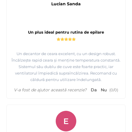
Lucian Sanda
plata, etc, ne puteti contacta telefonic !
- decantorul de ceara are inclus in pret
Taxa de Timbru Verde.
Aceasta taxa se adauga pe factura de catre importatorii sau
Un plus ideal pentru rutina de epilare
producatorii echipamentelor electrice si electronice (EEE) si
trebuie evidentiata separat ca si pozitie pe factura. Taxa ajunge
la stat pentru a putea gestiona colectarea deseurilor de
Un decantor de ceara excelent, cu un design robust.
echipamente electrice si electronice (DEEE).
Încălzește rapid ceara și menține temperatura constantă.
Sistemul său dublu de cuve este foarte practic, iar
ventilatorul împiedică supraîncălzirea. Recomand cu
căldură pentru utilizare îndelungată.
V-a fost de ajutor această recenzie?
Da
Nu
(
0
/
0
)
Folie spaciala pentru incalzit ceara Depilflax - iti
protejeaza incalzitorul de ceara
E