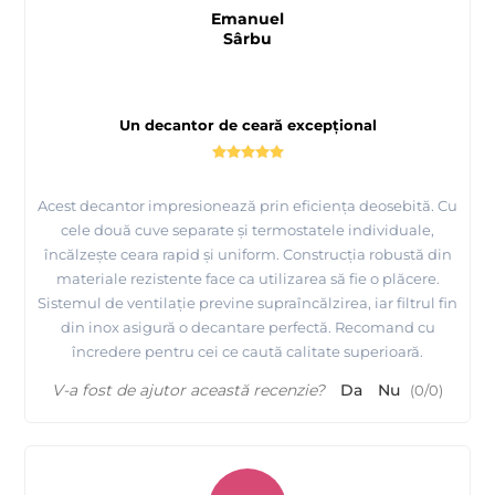
Emanuel
Sârbu
Un decantor de ceară excepțional
Acest decantor impresionează prin eficiența deosebită. Cu
cele două cuve separate și termostatele individuale,
încălzește ceara rapid și uniform. Construcția robustă din
materiale rezistente face ca utilizarea să fie o plăcere.
Sistemul de ventilație previne supraîncălzirea, iar filtrul fin
din inox asigură o decantare perfectă. Recomand cu
încredere pentru cei ce caută calitate superioară.
Tutorial complet de epilare cu ceara elastica de calitate
V-a fost de ajutor această recenzie?
Da
Nu
(
0
/
0
)
premium - Depilflax