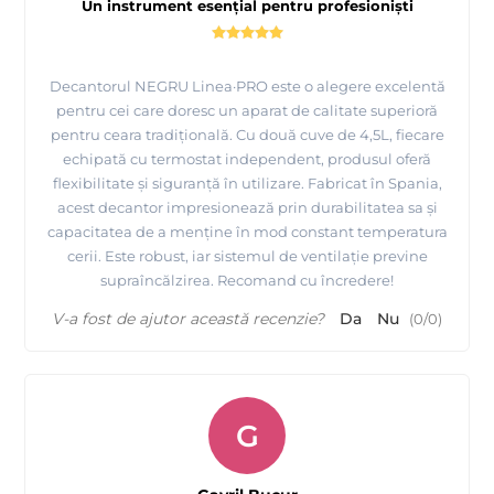
Un instrument esențial pentru profesioniști
Decantorul NEGRU Linea·PRO este o alegere excelentă
pentru cei care doresc un aparat de calitate superioră
pentru ceara tradițională. Cu două cuve de 4,5L, fiecare
echipată cu termostat independent, produsul oferă
flexibilitate și siguranță în utilizare. Fabricat în Spania,
acest decantor impresionează prin durabilitatea sa și
capacitatea de a menține în mod constant temperatura
cerii. Este robust, iar sistemul de ventilație previne
supraîncălzirea. Recomand cu încredere!
V-a fost de ajutor această recenzie?
Da
Nu
(
0
/
0
)
G