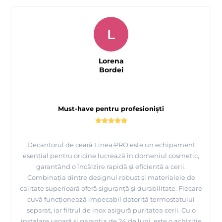
L
Lorena
Bordei
Must-have pentru profesioniști
Decantorul de ceară Linea·PRO este un echipament
esențial pentru oricine lucrează în domeniul cosmetic,
garantând o încălzire rapidă și eficientă a cerii.
Combinația dintre designul robust și materialele de
calitate superioară oferă siguranță și durabilitate. Fiecare
cuvă funcționează impecabil datorită termostatului
separat, iar filtrul de inox asigură puritatea cerii. Cu o
instalare ușoară și garanția de 24 de luni, este o achiziție