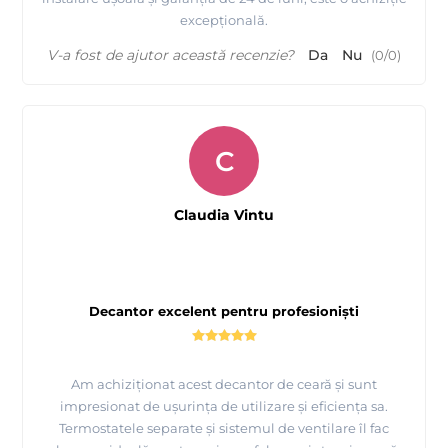
excepțională.
V-a fost de ajutor această recenzie?
Da
Nu
(
0
/
0
)
C
Claudia Vintu
Decantor excelent pentru profesioniști
Am achiziționat acest decantor de ceară și sunt
impresionat de ușurința de utilizare și eficiența sa.
Termostatele separate și sistemul de ventilare îl fac