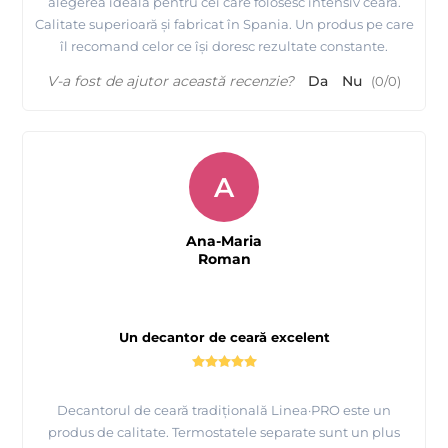
alegerea ideală pentru cei care folosesc intensiv ceară.
Calitate superioară și fabricat în Spania. Un produs pe care
îl recomand celor ce își doresc rezultate constante.
V-a fost de ajutor această recenzie?
Da
Nu
(
0
/
0
)
A
Ana-Maria
Roman
Un decantor de ceară excelent
Decantorul de ceară tradițională Linea·PRO este un
produs de calitate. Termostatele separate sunt un plus