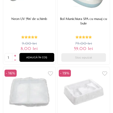
Neon UV 9W de schimb
Bol Manichiura SPA cu masaj cu
bule
9,00 lei
79,00 lei
8,00 lei
59,00 lei
Stoc epuizat
ADAUGĂ ÎN COȘ
- 16%
- 19%