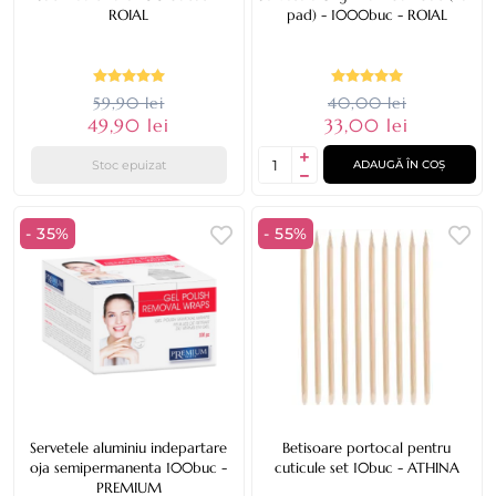
ROIAL
pad) - 1000buc - ROIAL
59,90 lei
40,00 lei
49,90 lei
33,00 lei
Stoc epuizat
ADAUGĂ ÎN COȘ
- 35%
- 55%
Servetele aluminiu indepartare
Betisoare portocal pentru
oja semipermanenta 100buc -
cuticule set 10buc - ATHINA
PREMIUM