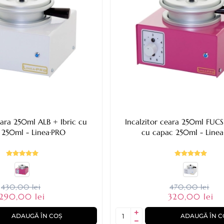
eara 250ml ALB + Ibric cu
Incalzitor ceara 250ml FUCS
 250ml - Linea·PRO
cu capac 250ml - Line
430,00 lei
470,00 lei
290,00 lei
320,00 lei
ADAUGĂ ÎN COȘ
ADAUGĂ ÎN C