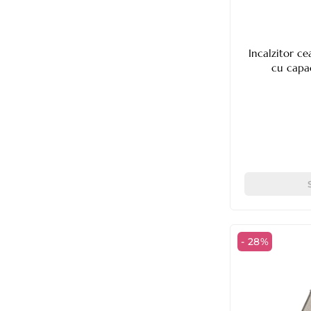
Incalzitor c
cu capa
- 28%