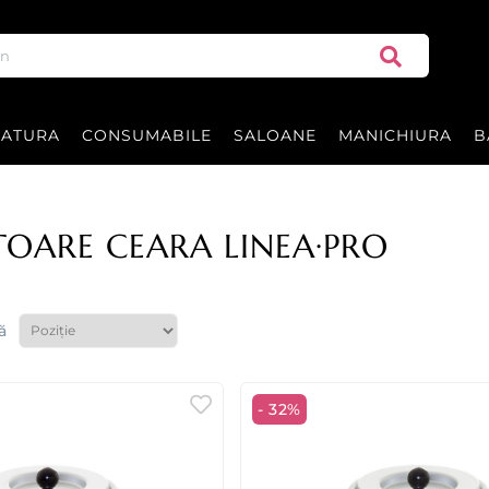
RATURA
CONSUMABILE
SALOANE
MANICHIURA
B
OARE CEARA LINEA·PRO
ă
- 32%