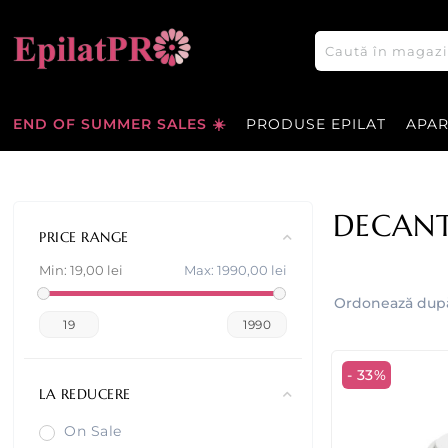
END OF SUMMER SALES ☀️
PRODUSE EPILAT
APA
DECANT
PRICE RANGE
Min:
19,00 lei
Max:
1990,00 lei
Ordonează dup
19
1990
- 33%
LA REDUCERE
On Sale