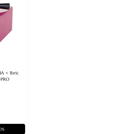
IA + Ibric
a·PRO
OȘ