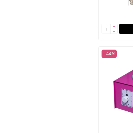
- 44%