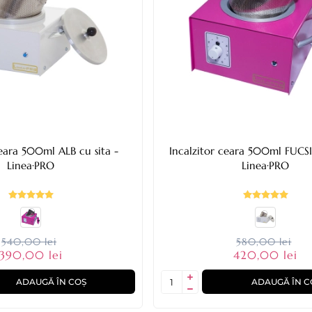
ceara 500ml ALB cu sita -
Incalzitor ceara 500ml FUCSI
Linea·PRO
Linea·PRO
540,00 lei
580,00 lei
390,00 lei
420,00 lei
ADAUGĂ ÎN COȘ
ADAUGĂ ÎN C