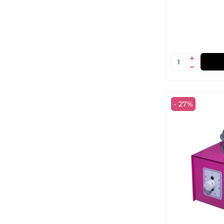
- 27%