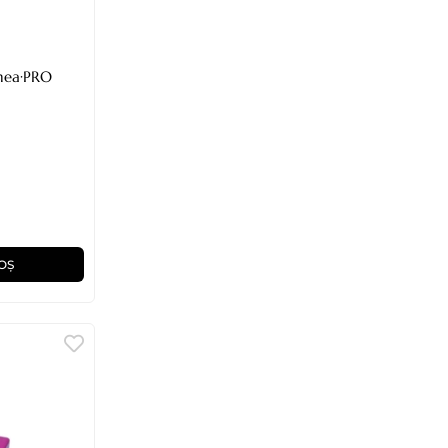
inea·PRO
OȘ