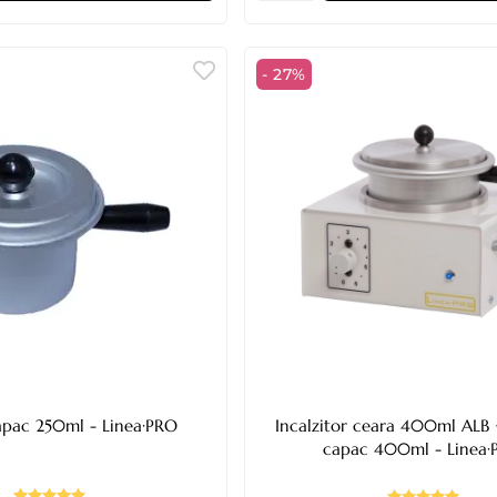
- 27%
capac 250ml - Linea·PRO
Incalzitor ceara 400ml ALB 
capac 400ml - Linea·