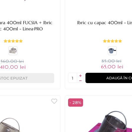
eara 400ml FUCSIA + Ibric
Ibric cu capac 400ml - L
c 400ml - Linea·PRO
85,00 lei
560,00 lei
65,00 lei
410,00 lei
STOC EPUIZAT
ADAUGĂ ÎN C
- 28%