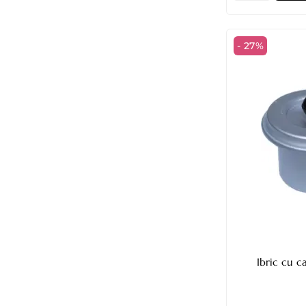
- 27%
Ibric cu 