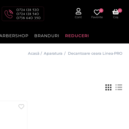
0724 128 520
0
0
0724 128 540
Cont
Favorite
Coș
0738 640 350
ARBERSHOP
BRANDURI
REDUCERI
Acasă
/
Aparatura
/
Decantoare ceara Linea·PRO