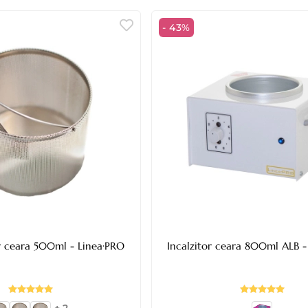
- 43%
r ceara 500ml - Linea·PRO
Incalzitor ceara 800ml ALB -
+ 2