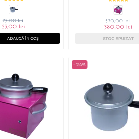
75,00 lei
520,00 lei
55,00 lei
380,00 lei
STOC EPUIZAT
ADAUGĂ ÎN COȘ
- 24%