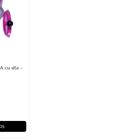
A cu sita -
OȘ