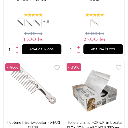
+ 3
41,00 lei
35,00 lei
31,00 lei
25,00 lei
ADAUGĂ ÎN COȘ
ADAUGĂ ÎN COȘ
- 46%
- 39%
Pieptene frizerie/coafor - MAXI
Folie aluminiu POP-UP Embosata
SILVER
12,7 x 27,9cm ARGINTIE 250buc -