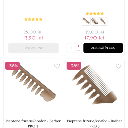
25,00 lei
29,00 lei
13,90 lei
17,90 lei
Stoc epuizat
ADAUGĂ ÎN COȘ
- 38%
- 38%
Pieptene frizerie/coafor - Barber
Pieptene frizerie/coafor - Barber
PRO 2
PRO 3