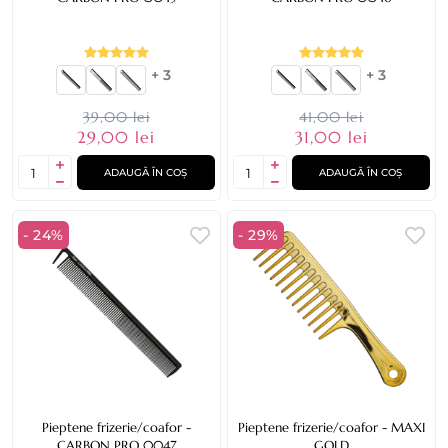
+ 3
+ 3
39,00 lei
41,00 lei
29,00 lei
31,00 lei
ADAUGĂ ÎN COȘ
ADAUGĂ ÎN COȘ
- 24%
- 29%
Pieptene frizerie/coafor -
Pieptene frizerie/coafor - MAXI
CARBON PRO 0047
GOLD