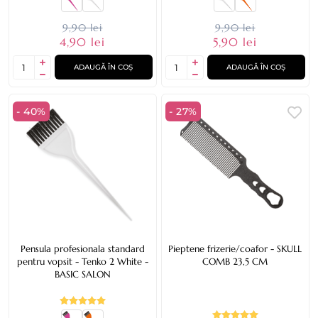
9,90 lei
9,90 lei
4,90 lei
5,90 lei
ADAUGĂ ÎN COȘ
ADAUGĂ ÎN COȘ
- 40%
- 27%
Pensula profesionala standard
Pieptene frizerie/coafor - SKULL
pentru vopsit - Tenko 2 White -
COMB 23,5 CM
BASIC SALON