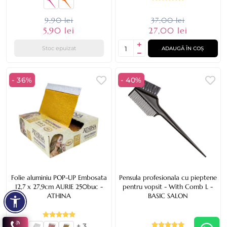
9,90 lei
37,00 lei
5,90 lei
27,00 lei
Stoc epuizat
ADAUGĂ ÎN COȘ
- 36%
- 40%
Folie aluminiu POP-UP Embosata
Pensula profesionala cu pieptene
12,7 x 27,9cm AURIE 250buc -
pentru vopsit - With Comb L -
ATHINA
BASIC SALON
+ 3