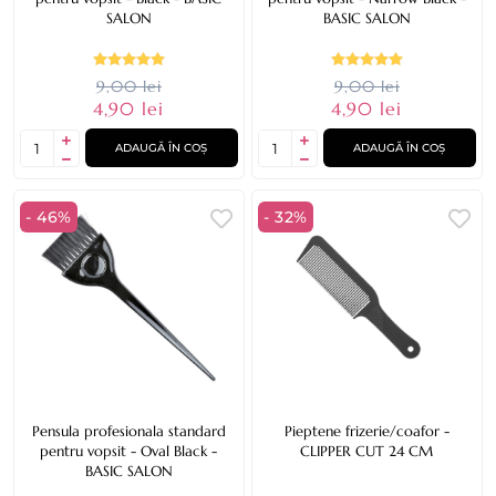
SALON
BASIC SALON
9,00 lei
9,00 lei
4,90 lei
4,90 lei
ADAUGĂ ÎN COȘ
ADAUGĂ ÎN COȘ
- 46%
- 32%
Pensula profesionala standard
Pieptene frizerie/coafor -
pentru vopsit - Oval Black -
CLIPPER CUT 24 CM
BASIC SALON