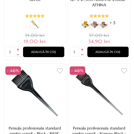
ATHINA
+ 3
35,00 lei
57,00 lei
19,00 lei
34,90 lei
ADAUGĂ ÎN COȘ
ADAUGĂ ÎN COȘ
- 46%
- 46%
Pensula profesionala standard
Pensula profesionala standard
pentru vopsit - Black - BASIC
pentru vopsit - Narrow Black -