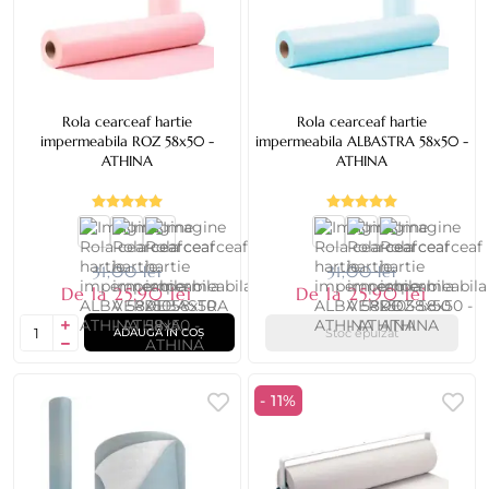
Rola cearceaf hartie
Rola cearceaf hartie
impermeabila ROZ 58x50 -
impermeabila ALBASTRA 58x50 -
ATHINA
ATHINA
31,00 lei
31,00 lei
De la 25,90 lei
De la 25,90 lei
Stoc epuizat
ADAUGĂ ÎN COȘ
- 11%