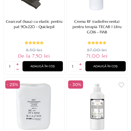
Cearceaf (husa) cu elastic pentru
Crema RF (radiofrecventa)
pat 90x220 - Quickepil
pentru terapia TECAR 1 Litru
G016 - FIAB
8,50 lei
87,00 lei
De la 7,50 lei
71,00 lei
ADAUGĂ ÎN COȘ
ADAUGĂ ÎN COȘ
- 25%
- 30%