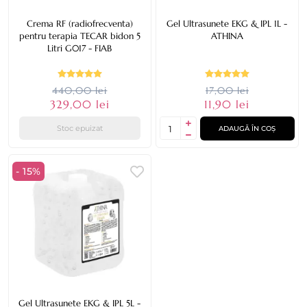
Crema RF (radiofrecventa)
Gel Ultrasunete EKG & IPL 1L -
pentru terapia TECAR bidon 5
ATHINA
Litri G017 - FIAB
440,00 lei
17,00 lei
329,00 lei
11,90 lei
Stoc epuizat
ADAUGĂ ÎN COȘ
- 15%
Gel Ultrasunete EKG & IPL 5L -