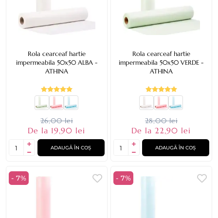
Rola cearceaf hartie
Rola cearceaf hartie
impermeabila 50x50 ALBA -
impermeabila 50x50 VERDE -
ATHINA
ATHINA
26,00 lei
28,00 lei
De la 19,90 lei
De la 22,90 lei
ADAUGĂ ÎN COȘ
ADAUGĂ ÎN COȘ
- 7%
- 7%