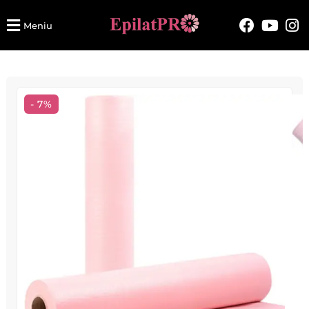
Meniu
- 7%