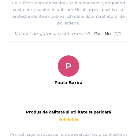
utile. Rezistența și absorbția sunt remarcabile, asigurând
curățenie și confort în utilizare. Un alt aspect pozitiv este
protecția oferită împotriva lichidelor datorită stratului de
polietilenă.
V-a fost de ajutor această recenzie?
Da
Nu
(
0
/
0
)
P
Paula Barbu
Produs de calitate și utilitate superioară
Am achiziționat această rolă de cearceaf roz și sunt extrem