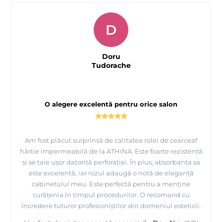
D
Doru
Tudorache
O alegere excelentă pentru orice salon
Am fost plăcut surprinsă de calitatea rolei de cearceaf
hârtie impermeabilă de la ATHINA. Este foarte rezistentă
și se taie ușor datorită perforației. În plus, absorbanța sa
este excelentă, iar rozul adaugă o notă de eleganță
cabinetului meu. Este perfectă pentru a menține
curățenia în timpul procedurilor. O recomand cu
încredere tuturor profesioniștilor din domeniul esteticii.