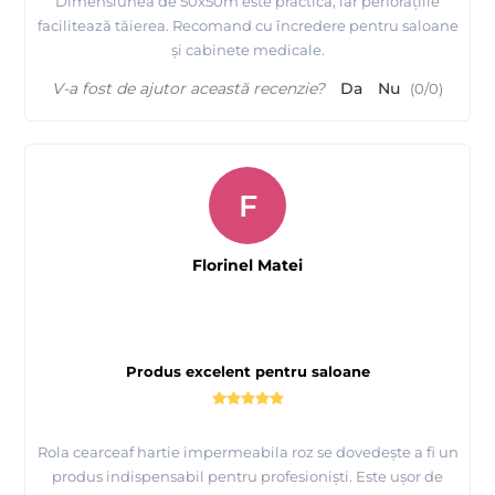
Dimensiunea de 50x50m este practică, iar perforațiile
facilitează tăierea. Recomand cu încredere pentru saloane
și cabinete medicale.
V-a fost de ajutor această recenzie?
Da
Nu
(
0
/
0
)
F
Florinel Matei
Produs excelent pentru saloane
Rola cearceaf hartie impermeabila roz se dovedește a fi un
produs indispensabil pentru profesioniști. Este ușor de