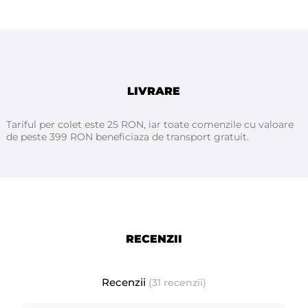
Folia de plastic prin densitatea și structura ridicată asigură
hidroizolația rolei, astfel încât lichidele care pot apărea în
timpul procedurii / examinării să nu murdărească patul.
Foaia de hârtie, pe de o parte, asigură absorbția suficientă a
lichidelor și, pe de altă parte, oferă clientului / pacientului
LIVRARE
examinat o senzație de confort și curățenie.
Tariful per colet este 25 RON, iar toate comenzile cu valoare
de peste 399 RON beneficiaza de transport gratuit.
Poate fi folosita in:
- saloane de cosmetica
- clinici de infrumusetare si remodelare corporala;
- saloane de masaj;
- cabinete medicale, stomatologice, ginecologice etc.
- clinici și spitale
RECENZII
Dimensiuni:
50 centimetri x 50 metri
Recenzii
(31 recenzii)
Rola este ambalata individual in folie de plastic, un bax