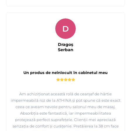
D
Dragoș
Serban
Un produs de neînlocuit în cabinetul meu
Am achiziționat această rolă de cearșaf de hârtie
impermeabilă roz de la ATHINA și pot spune că este exact
ceea ce aveam nevoie pentru salonul meu de masaj.
Absorbția este fantastică, iar impermeabilitatea
protejează perfect suprafețele. Clienții mei apreciază
senzația de confort și curățenie. Pretăierea la 38 cm face