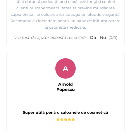
tăiat datorită perforațiilor și oferă rezistență și confort
clienților. Impermeabilitatea sa previne murdărirea
suprafețelor, iar culoarea roz adaugă un plus de eleganță.
Recomand cu încredere pentru saloane de înfrumusețare
și cabinete medicale.
V-a fost de ajutor această recenzie?
Da
Nu
(
0
/
0
)
A
Arnold
Popescu
Super utilă pentru saloanele de cosmetică