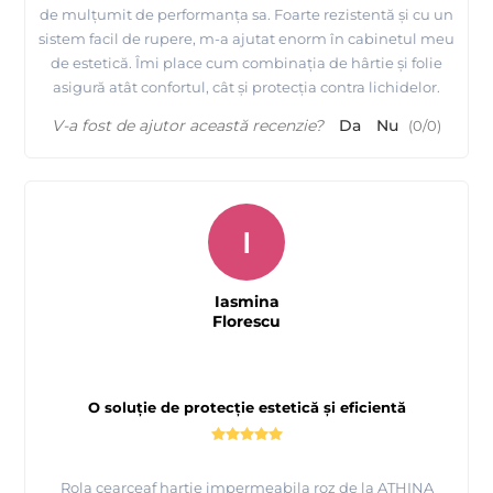
de mulțumit de performanța sa. Foarte rezistentă și cu un
sistem facil de rupere, m-a ajutat enorm în cabinetul meu
de estetică. Îmi place cum combinația de hârtie și folie
asigură atât confortul, cât și protecția contra lichidelor.
V-a fost de ajutor această recenzie?
Da
Nu
(
0
/
0
)
I
Iasmina
Florescu
O soluție de protecție estetică și eficientă
Rola cearceaf hartie impermeabila roz de la ATHINA