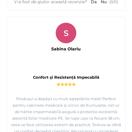
V-a fost de ajutor această recenzie?
Da
Nu
(
0
/
0
)
S
Sabina Olariu
Confort și Rezistență Impecabilă
Produsul a depășit cu mult așteptările mele! Perfect
pentru cabinete medicale și clinici de frumusețe, roll-ul
de hârtie impermeabilă asigură o protecție excelentă
datorită foliei medicale PE. Se rupe ușor la fiecare 38 cm,
ceea ce face utilizarea extrem de practică. Textura sa oferă
un confort deosebit clienților. Recomand cu încredere!