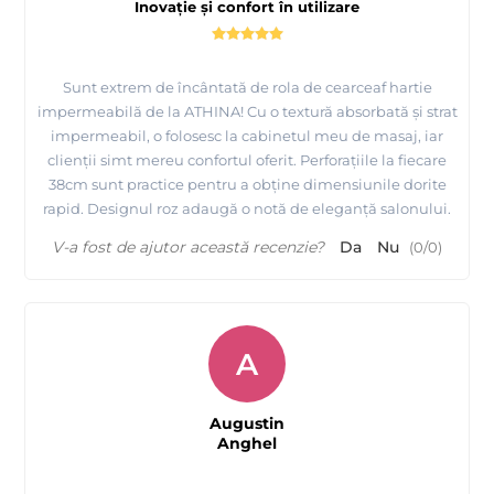
Inovație și confort în utilizare
Sunt extrem de încântată de rola de cearceaf hartie
impermeabilă de la ATHINA! Cu o textură absorbată și strat
impermeabil, o folosesc la cabinetul meu de masaj, iar
clienții simt mereu confortul oferit. Perforațiile la fiecare
38cm sunt practice pentru a obține dimensiunile dorite
rapid. Designul roz adaugă o notă de eleganță salonului.
V-a fost de ajutor această recenzie?
Da
Nu
(
0
/
0
)
A
Augustin
Anghel