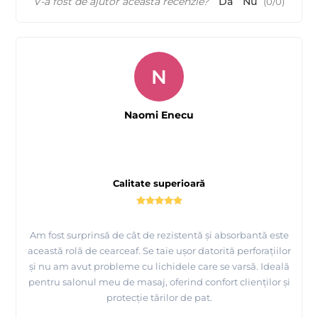
V-a fost de ajutor această recenzie?
Da
Nu
(
0
/
0
)
N
Naomi Enecu
Calitate superioară
Am fost surprinsă de cât de rezistentă și absorbantă este
această rolă de cearceaf. Se taie ușor datorită perforațiilor
și nu am avut probleme cu lichidele care se varsă. Ideală
pentru salonul meu de masaj, oferind confort clienților și
protecție tărilor de pat.