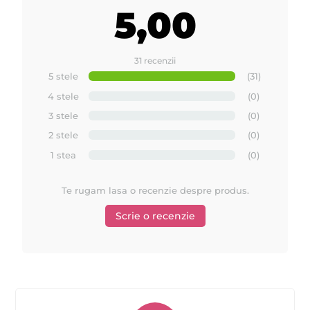
5,00
contine 12 role.
31 recenzii
5 stele
(31)
4 stele
(0)
3 stele
(0)
2 stele
(0)
1 stea
(0)
Te rugam lasa o recenzie despre produs.
Scrie o recenzie