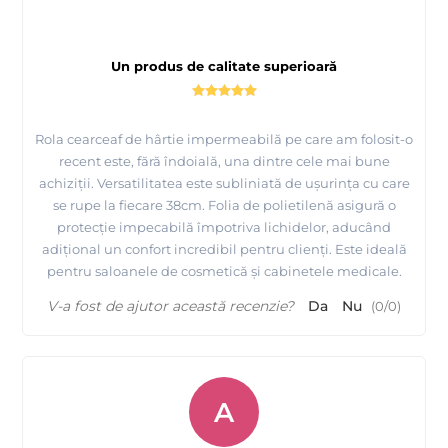
Un produs de calitate superioară
Rola cearceaf de hârtie impermeabilă pe care am folosit-o
recent este, fără îndoială, una dintre cele mai bune
achiziții. Versatilitatea este subliniată de ușurința cu care
se rupe la fiecare 38cm. Folia de polietilenă asigură o
protecție impecabilă împotriva lichidelor, aducând
adițional un confort incredibil pentru clienți. Este ideală
pentru saloanele de cosmetică și cabinetele medicale.
V-a fost de ajutor această recenzie?
Da
Nu
(
0
/
0
)
A