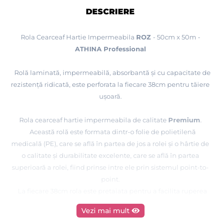
DESCRIERE
Rola Cearceaf Hartie Impermeabila
ROZ
- 50cm x 50
m -
ATHINA Professional
Rol
ă
laminată, impermeabilă, absorbantă și cu capacitate de
rezistență ridicată, este perforata la fiecare 38cm pentru tăiere
ușoară.
Rola cearceaf hartie impermeabila de calitate
Premium
.
Aceast
ă
rol
ă
este formata dintr-o folie de polietilenă
medicală (PE), care se află în partea de jos a rolei și o hârtie de
o calitate și durabilitate excelente, care se află în partea
superioară a rolei,
fiind prinse intre ele prin sistemul point-to-
point
.
La fiecare 38cm rola este pretaiata pentru a facilita ruperea
acesteia.
Vezi mai mult