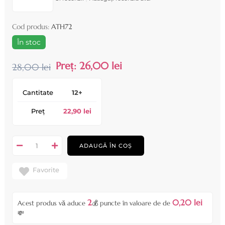
Cod produs:
ATH72
În stoc
Preț:
26,00 lei
28,00 lei
Cantitate
12+
Preț
22,90 lei
ADAUGĂ ÎN COȘ
Favorite
2
0,20 lei
Acest produs vă aduce
💰 puncte în valoare de de
💸