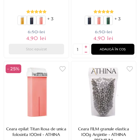
+ 3
+ 3
6,50 lei
6,50 lei
4,90 lei
4,90 lei
Stoc epuizat
ADAUGĂ ÎN COȘ
- 25%
Ceara epilat Titan Rosa de unica
Ceara FILM granule elastica
folosinta 100ml - ATHINA
100g Argintie - ATHINA