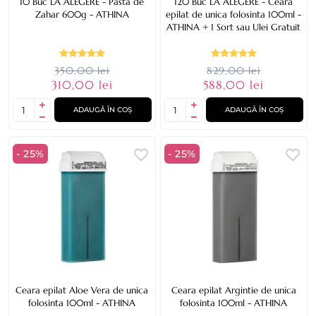
10 Buc LA ALEGERE - Pasta de
120 Buc LA ALEGERE - Ceara
Zahar 600g - ATHINA
epilat de unica folosinta 100ml -
ATHINA + 1 Sort sau Ulei Gratuit
350,00 lei
829,00 lei
310,00 lei
588,00 lei
ADAUGĂ ÎN COȘ
ADAUGĂ ÎN COȘ
- 25%
- 25%
Ceara epilat Aloe Vera de unica
Ceara epilat Argintie de unica
folosinta 100ml - ATHINA
folosinta 100ml - ATHINA