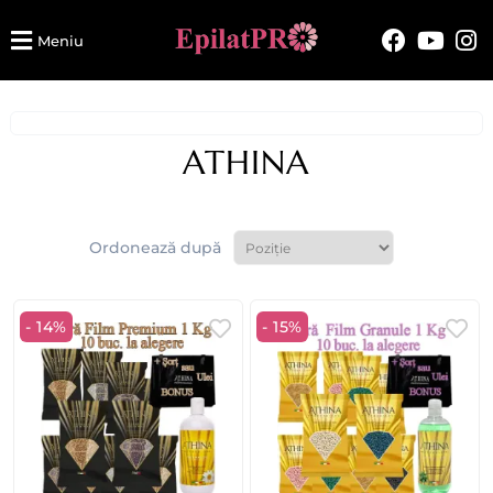
Meniu
ATHINA
Ordonează după
- 14%
- 15%