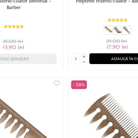
izerie/coafor universal -
Pieptene
Barber
29,00 lei
25,00 lei
17,90 lei
13,90 lei
STOC EPUIZAT
ADAUGĂ ÎN C
- 38%