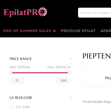
END OF SUMMER SALES ☀️
PRODUSE EPILAT
APA
PIEPTENI
PRICE RANGE
Min:
12,00 lei
Max:
659,00 lei
Pie
12
659
LA REDUCERE
Ordonează dup
On Sale