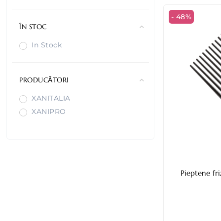
- 48%
ÎN STOC
In Stock
PRODUCĂTORI
XANITALIA
XANIPRO
Pieptene frizeri