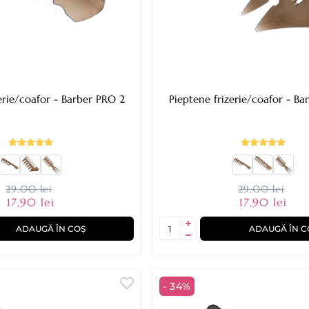
Pieptene frizerie/coafor - Barber PRO 2
Pieptene 
29,00 lei
29,00 lei
17,90 lei
17,90 lei
ADAUGĂ ÎN COȘ
ADAUGĂ ÎN C
- 34%