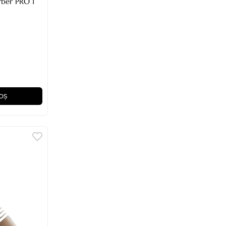
 frizerie/coafor - Barber PRO 1
OȘ