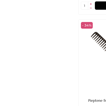
- 34%
Pieptene frize