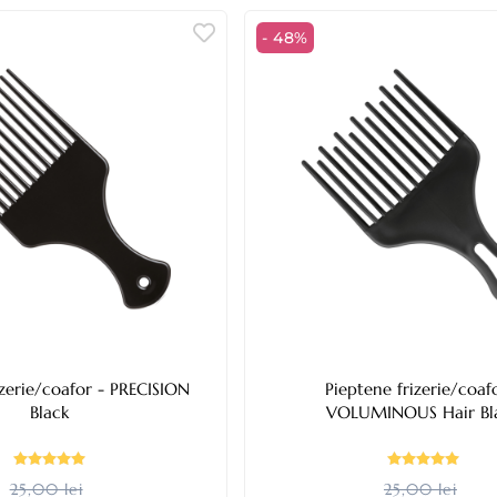
- 48%
e/coafor - PRECISION
Pieptene frizerie/coaf
Black
VOLUMINOUS Hair Bl
25,00 lei
25,00 lei