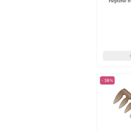
Pieptene fr
- 38%