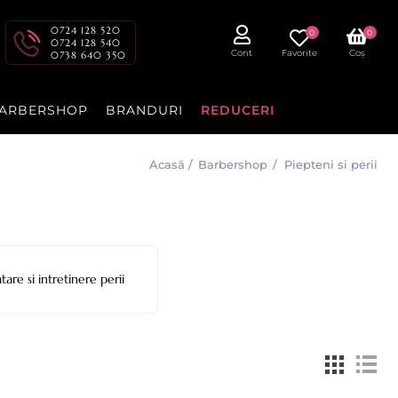
0724 128 520
0
0
0724 128 540
Cont
Favorite
Coș
0738 640 350
ARBERSHOP
BRANDURI
REDUCERI
Acasă
/
Barbershop
/
Piepteni si perii
tare si intretinere perii