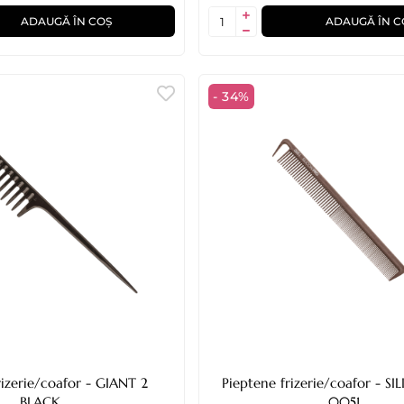
ADAUGĂ ÎN COȘ
ADAUGĂ ÎN C
- 34%
rie/coafor - GIANT 2
Pieptene frizerie/coafor - S
BLACK
0051