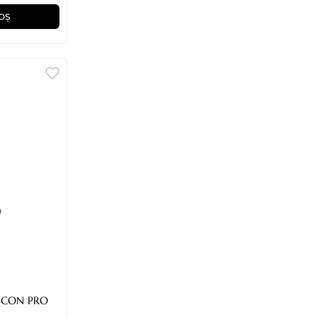
OȘ
ILICON PRO