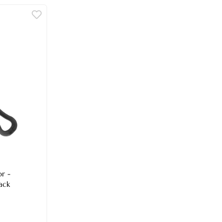
or -
ack