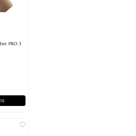
frizerie/coafor - Barber PRO 3
OȘ