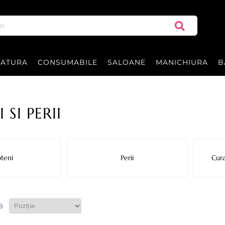
RATURA
CONSUMABILE
SALOANE
MANICHIURA
B
 SI PERII
pteni
Perii
Cura
ă