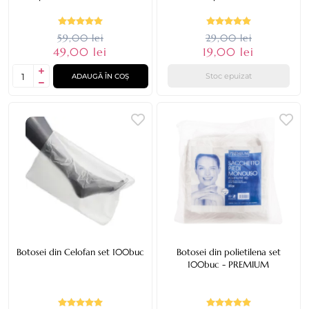
59,00 lei
29,00 lei
49,00 lei
19,00 lei
Stoc epuizat
ADAUGĂ ÎN COȘ
Botosei din Celofan set 100buc
Botosei din polietilena set
100buc - PREMIUM