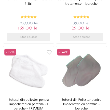
3 litri
tratamente - 1pereche
209,00 lei
39,00 lei
169,00 lei
29,00 lei
Stoc epuizat
Stoc epuizat
- 17%
- 34%
Botosei din poliester pentru
Botosei din Poliester pentru
impachetari cu parafina - 1
Impachetari cu parafina -
pereche - PREMIUM
1pereche