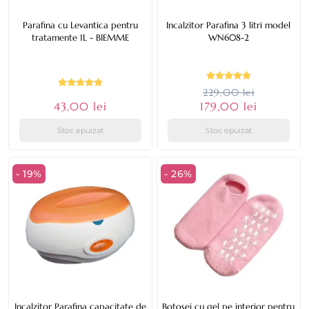
Parafina cu Levantica pentru
Incalzitor Parafina 3 litri model
tratamente 1L - BIEMME
WN608-2
229,00 lei
43,00 lei
179,00 lei
Stoc epuizat
Stoc epuizat
- 19%
- 26%
Incalzitor Parafina capacitate de
Botosei cu gel pe interior pentru