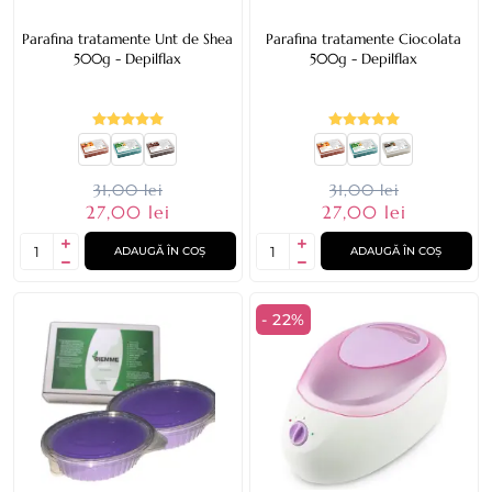
Parafina tratamente Unt de Shea
Parafina tratamente Ciocolata
500g - Depilflax
500g - Depilflax
31,00 lei
31,00 lei
27,00 lei
27,00 lei
ADAUGĂ ÎN COȘ
ADAUGĂ ÎN COȘ
- 22%