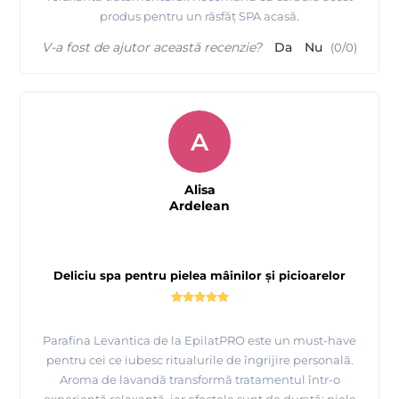
produs pentru un răsfăț SPA acasă.
V-a fost de ajutor această recenzie?
Da
Nu
(
0
/
0
)
A
Alisa
Ardelean
Deliciu spa pentru pielea mâinilor și picioarelor
Parafina Levantica de la EpilatPRO este un must-have
pentru cei ce iubesc ritualurile de îngrijire personală.
Aroma de lavandă transformă tratamentul într-o
experiență relaxantă, iar efectele sunt de durată: piele