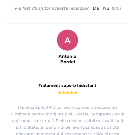
V-a fost de ajutor această recenzie?
Da
Nu
(
0
/
0
)
A
Antoniu
Bordei
Tratament superb hidratant
Parafina EpilatPRO cu levănțică este o descoperire
uimitoare pentru îngrijirea pielii uscate. Se topește ușor și
aplicarea este simplă. Pielea devine vizibil mai catifelată
și hidratată, iar parfumul de levănțică adaugă o notă
relaxantă tratamentului. Recomand cu căldură acest