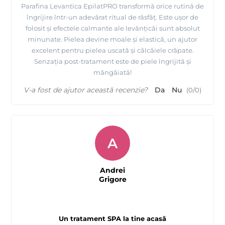
Parafina Levantica EpilatPRO transformă orice rutină de
îngrijire într-un adevărat ritual de răsfăț. Este ușor de
folosit și efectele calmante ale levănțicăi sunt absolut
minunate. Pielea devine moale și elastică, un ajutor
excelent pentru pielea uscată și călcâiele crăpate.
Senzația post-tratament este de piele îngrijită și
mângâiată!
V-a fost de ajutor această recenzie?
Da
Nu
(
0
/
0
)
A
Andrei
Grigore
Un tratament SPA la tine acasă