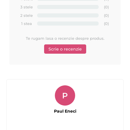
maini/ picioare (intre timp parafina devine casanta) iar dupe
3 stele
(0)
ce o indepartati masati usor pielea cu o crema foarte
2 stele
(0)
hidratanta. Nu spalati mainile/ picioarele timp de 2 ore de la
1 stea
(0)
aceasta procedura si nu schimbati temperatura camerei. Nu va
expuneti la frig in ziua respectiva.
Te rugam lasa o recenzie despre produs.
EpilatPRO
Parafina
este un produs profesional si se
Scrie o recenzie
incalzeste in incalzitoare speciale de parafina.
EpilatPRO
Parafina cosmetica
este utilizata in diferite
tratamente pentru pielea uscata. Are un aspect cerat si poate fi
alba, colorata sau incolora. Se foloseste pentru hidratarea in
profunzime a pielii, dar si in ameliorarea diferitelor dureri
cauzate de probleme fizioterapeutice precum entorse, rupturi
P
ale ligamentelor si proceduri estetice. Pe langa puterea de a
oferi pielii un aspect catifelat si unghii stralucitoare, parafina
EpilatPRO
se poate utiliza si in tratarea durerilor provocare de
Paul Eneci
osteoartrita si artrita reumatoida.