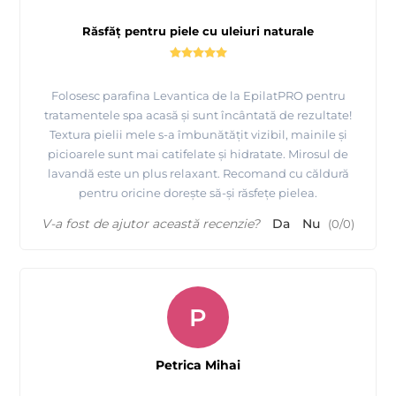
Răsfăț pentru piele cu uleiuri naturale
Folosesc parafina Levantica de la EpilatPRO pentru
tratamentele spa acasă și sunt încântată de rezultate!
Textura pielii mele s-a îmbunătățit vizibil, mainile și
picioarele sunt mai catifelate și hidratate. Mirosul de
lavandă este un plus relaxant. Recomand cu căldură
pentru oricine dorește să-și răsfețe pielea.
V-a fost de ajutor această recenzie?
Da
Nu
(
0
/
0
)
P
Petrica Mihai