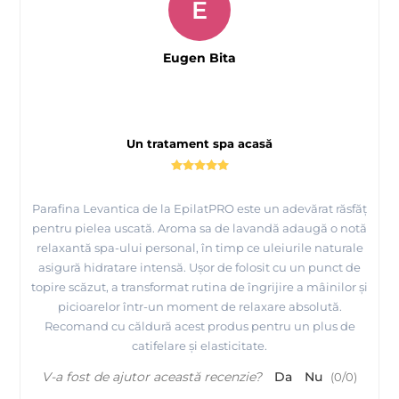
E
Eugen Bita
Un tratament spa acasă
Parafina Levantica de la EpilatPRO este un adevărat răsfăț
pentru pielea uscată. Aroma sa de lavandă adaugă o notă
relaxantă spa-ului personal, în timp ce uleiurile naturale
asigură hidratare intensă. Ușor de folosit cu un punct de
topire scăzut, a transformat rutina de îngrijire a mâinilor și
picioarelor într-un moment de relaxare absolută.
Recomand cu căldură acest produs pentru un plus de
catifelare și elasticitate.
V-a fost de ajutor această recenzie?
Da
Nu
(
0
/
0
)