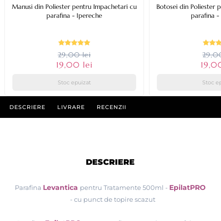
Manusi din Poliester pentru Impachetari cu
Botosei din Poliester 
parafina - 1pereche
parafina -
29,00 lei
29,00
19,00 lei
19,0
Stoc epuizat
Stoc e
DESCRIERE
LIVRARE
RECENZII
DESCRIERE
Levantica
EpilatPRO
Parafina
pentru Tratamente 500ml -
- cu punct de topire scazut