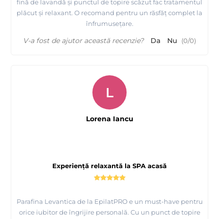
fină de lavandă și punctul de topire scăzut fac tratamentul
plăcut și relaxant. O recomand pentru un răsfăț complet la
înfrumusețare.
V-a fost de ajutor această recenzie?
Da
Nu
(
0
/
0
)
L
Lorena Iancu
Experiență relaxantă la SPA acasă
Parafina Levantica de la EpilatPRO e un must-have pentru
orice iubitor de îngrijire personală. Cu un punct de topire