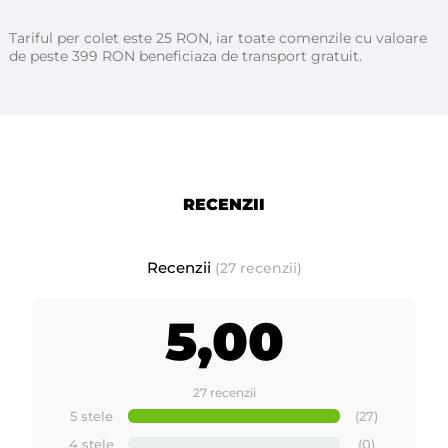
Tariful per colet este 25 RON, iar toate comenzile cu valoare
de peste 399 RON beneficiaza de transport gratuit.
Inainte de a incepe sedinta de impachetare cu parafina
ceste necesar sa se faca un gomaj al mainilor si picioarelor
pentru a deschide porii si a dezinfecta pielea.
Pe langa
parafina in forma solida, aveti nevoie de un incalzitor de
parafina, manusi si botosei din
celofan si
bumbac.
Incalziti parafina intr-un incalzitor, pana ce aceasta se
RECENZII
topeste. Odata ce obtineti o temperatura pe care corpul o
poate tolera, parafina cosmetica se poate aplica pentru a
incepe tratamentul de hidratare intensa a pielii.
Aplica
Recenzii
(27 recenzii)
parafina pe zona dorita de cel putin 3 ori pana cand se
formeaza un strat ca un material plastic.
Aceasta va crea o
5,00
pelicula usor de indepartat, care va trata pielea uscata si
crapata si va elimina aspectul de maini si picioare dure.
Puneti
apoi
manusile/botosei din celofan si, dupa manusile/
botosei
27 recenzii
din bumbac pentru a mentine temperatura constanta in
5 stele
(27)
timpul tratamentului
.
4 stele
(0)
Pentru rezultate imediate, tineti minim 20 min parafina pe