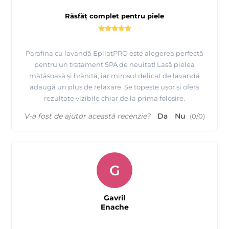
Ambalaj: parafina este ambalata in casoleta de plastic 500ml,
Răsfăț complet pentru piele
iar un bax contine 15 casolete de 500ml.
EpilatPRO
Produs fabricat in Italia pentru
Parafina cu lavandă EpilatPRO este alegerea perfectă
pentru un tratament SPA de neuitat! Lasă pielea
mătăsoasă și hrănită, iar mirosul delicat de lavandă
Înainte de a aplica parafină este recomandata efectua unui
adaugă un plus de relaxare. Se topește ușor și oferă
peeling al pielii.
rezultate vizibile chiar de la prima folosire.
V-a fost de ajutor această recenzie?
Da
Nu
(
0
/
0
)
G
Gavril
Enache