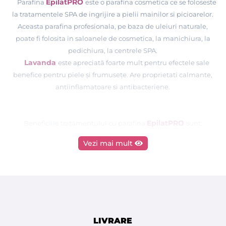
EpilatPRO
Parafina
este o parafina cosmetica ce se foloseste
la tratamentele SPA de ingrijire a pielii mainilor si picioarelor.
Aceasta parafina profesionala, pe baza de uleiuri naturale,
poate fi folosita in saloanele de cosmetica, la manichiura, la
pedichiura, la centrele SPA.
Lavanda
este apreciată foarte mult pentru efectele sale
benefice pentru piele și frumusețe. Are proprietati calmante,
antiinflamatoare si antibacteriene.
EpilatPRO
Beneficiile tratamentului cu parafina
sunt:
- curata pielea de celulele moarte;
Vezi mai mult
- reda fermitatea si elasticitatea pielii;
- hraneste si hidrateaza in profunzime pielea, aceste
impachetari cu parafina fiind un remediu excelent pentru
mainile si calcaiele uscate, piele deshidratata, lipsita de
elasticitate, crapata etc.;
- stimuleaza circulatia sanguina;
- calmeaza durerile reumatice.
LIVRARE