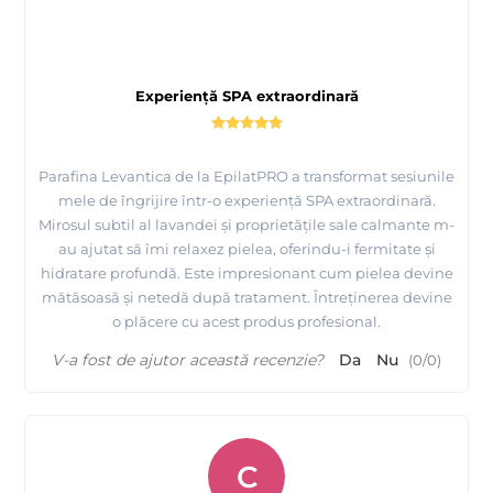
Experiență SPA extraordinară
Parafina Levantica de la EpilatPRO a transformat sesiunile
mele de îngrijire într-o experiență SPA extraordinară.
Mirosul subtil al lavandei și proprietățile sale calmante m-
au ajutat să îmi relaxez pielea, oferindu-i fermitate și
hidratare profundă. Este impresionant cum pielea devine
mătăsoasă și netedă după tratament. Întreținerea devine
o plăcere cu acest produs profesional.
V-a fost de ajutor această recenzie?
Da
Nu
(
0
/
0
)
C