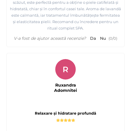
scăzut, este perfectă pentru a obține o piele catifelată și
hidratată, chiar și în confortul casei tale. Aroma de lavandă
este calmantă, iar tratamentul îmbunătățește fermitatea
și elasticitatea pielii. Recomand cu încredere pentru un
ritual complet SPA.
V-a fost de ajutor această recenzie?
Da
Nu
(
0
/
0
)
R
Ruxandra
Adomnitei
Relaxare și hidratare profundă