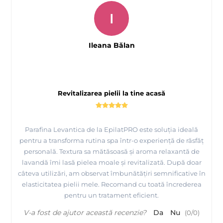
I
Ileana Bălan
Revitalizarea pielii la tine acasă
Parafina Levantica de la EpilatPRO este soluția ideală
pentru a transforma rutina spa într-o experiență de răsfăț
personală. Textura sa mătăsoasă și aroma relaxantă de
lavandă îmi lasă pielea moale și revitalizată. După doar
câteva utilizări, am observat îmbunătățiri semnificative în
elasticitatea pielii mele. Recomand cu toată încrederea
pentru un tratament eficient.
V-a fost de ajutor această recenzie?
Da
Nu
(
0
/
0
)