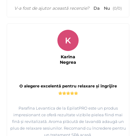
V-a fost de ajutor această recenzie?
Da
Nu
(
0
/
0
)
K
Karina
Negrea
O alegere excelentă pentru relaxare și îngrijire
Parafina Levantica de la EpilatPRO este un produs
impresionant ce oferă rezultate vizibile pielea fiind mai
fină și revitalizată. Aroma plăcută de lavandă adaugă un
plus de relaxare sesiunilor. Recomand cu încredere pentru
un tratament SPA acasă.