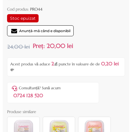
Cod produs:
PRO44
Stoc epuizat
Anunță-mă când e disponibil
Preț:
20,00 lei
24,00 lei
2
0,20 lei
Acest produs vă aduce
💰 puncte în valoare de de
💸
Consultanță? Sună acum
0724 128 520
Produse similare