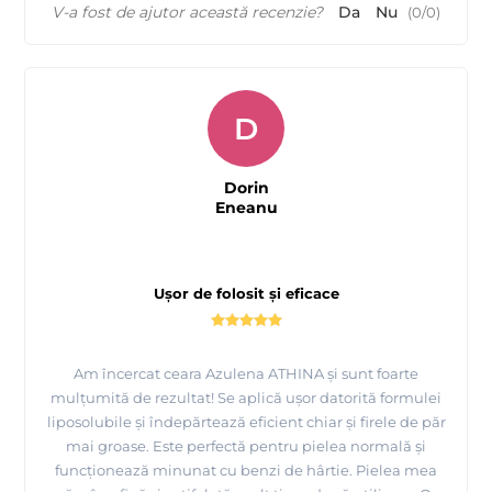
V-a fost de ajutor această recenzie?
Da
Nu
(
0
/
0
)
D
Dorin
Eneanu
Ușor de folosit și eficace
Am încercat ceara Azulena ATHINA și sunt foarte
mulțumită de rezultat! Se aplică ușor datorită formulei
liposolubile și îndepărtează eficient chiar și firele de păr
mai groase. Este perfectă pentru pielea normală și
funcționează minunat cu benzi de hârtie. Pielea mea