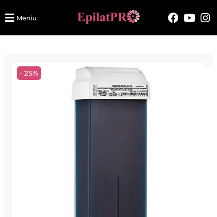
Meniu
- 25%