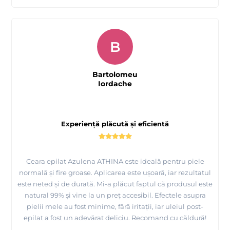
B
Bartolomeu
Iordache
Experiență plăcută și eficientă
Ceara epilat Azulena ATHINA este ideală pentru piele
normală și fire groase. Aplicarea este ușoară, iar rezultatul
este neted și de durată. Mi-a plăcut faptul că produsul este
natural 99% și vine la un preț accesibil. Efectele asupra
pielii mele au fost minime, fără iritații, iar uleiul post-
epilat a fost un adevărat deliciu. Recomand cu căldură!