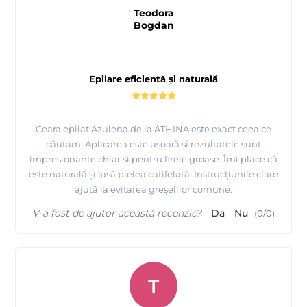
Teodora
Bogdan
Epilare eficientă și naturală
Ceara epilat Azulena de la ATHINA este exact ceea ce
căutam. Aplicarea este ușoară și rezultatele sunt
impresionante chiar și pentru firele groase. Îmi place că
este naturală și lasă pielea catifelată. Instrucțiunile clare
ajută la evitarea greșelilor comune.
V-a fost de ajutor această recenzie?
Da
Nu
(
0
/
0
)
T