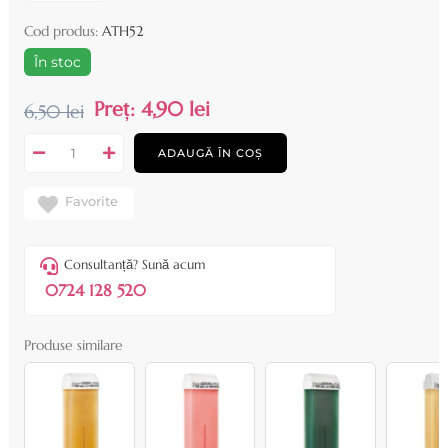
Cod produs:
ATH52
În stoc
Preț:
4,90 lei
6,50 lei
ADAUGĂ ÎN COȘ
Favorite
Consultanță? Sună acum
0724 128 520
Produse similare