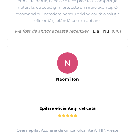
benzi de hârtie, ceea ce o face practică. Compoziția
naturală, cu ceară și miere, este un mare avantaj. O
recomand cu încredere pentru oricine caută o soluție
eficientă și blândă pentru epilare.
V-a fost de ajutor această recenzie?
Da
Nu
(
0
/
0
)
N
Naomi Ion
Epilare eficientă și delicată
Ceara epilat Azulena de unica folosinta ATHINA este