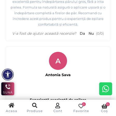
excelentă pentru îndepărtarea părului gros, fără a irita
pielea. Formula sa naturală asigură o aplicare ușoară și o
îndepărtare completă a firelor de păr. Recomand cu
încredere acest produs pentru o experiență de epilare
confortabilă și eficientă.
V-a fost de ajutor această recenzie?
Da
Nu
(
0
/
0
)
A
Antonia Sava
SUNĂ
Experiență excelentă de epilare
0
0
Acasa
Produse
Cont
Favorite
Coș