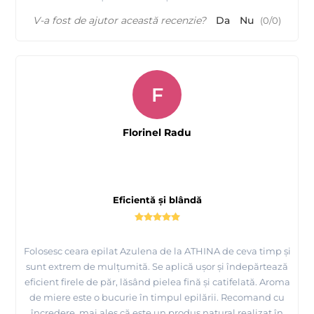
V-a fost de ajutor această recenzie?
Da
Nu
(
0
/
0
)
F
Florinel Radu
Eficientă și blândă
Folosesc ceara epilat Azulena de la ATHINA de ceva timp și
sunt extrem de mulțumită. Se aplică ușor și îndepărtează
eficient firele de păr, lăsând pielea fină și catifelată. Aroma
de miere este o bucurie în timpul epilării. Recomand cu
încredere, mai ales că este un produs natural realizat în