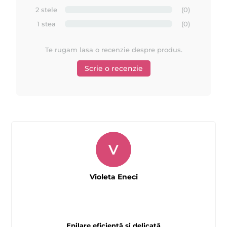
suprafata ei.
2 stele
(0)
6. Cu o miscare ferma, trageti hartia in sensul invers de crestere
1 stea
(0)
a firelor de par, palarel cu pielea.
7. Repetati procedura pana epilarea este completa. Nu aplicati
Te rugam lasa o recenzie despre produs.
mai mult de doua ori ceara pe aceiasi zona de epilare.
Scrie o recenzie
8. Folositi uleiurile sau lotiunile dupa epilat ATHINA pentru
curatarea rezidurilor de ceara si pentru a calma si catifela
pielea.
Cele mai comune greseli in timpul epilarii cu ceara
liposolubilă ATHINA
V
Violeta Eneci
1. Aplicare gresita a cerii (in sensul invers al cresterii firelor de
par) si indepartare gresita a cerii (in sensul de crestere a firelor
de par), care ar duce la esuarea procedurii de epilare.
2. Tragerea benzii perpendicular cu pielea poate produce
Epilare eficientă și delicată