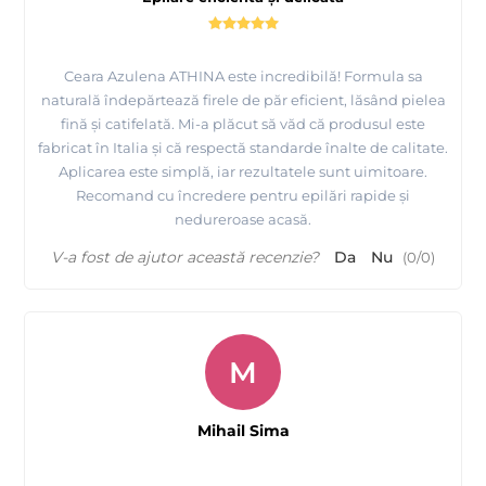
aparitia de hematomi.
3. Aplicari multiple de ceara pe aceiasi zona de epilat duce la
afectarea stratului superior al pielii.
Ceara Azulena ATHINA este incredibilă! Formula sa
naturală îndepărtează firele de păr eficient, lăsând pielea
fină și catifelată. Mi-a plăcut să văd că produsul este
Contraindicatii:
fabricat în Italia și că respectă standarde înalte de calitate.
Aplicarea este simplă, iar rezultatele sunt uimitoare.
Boli acute si cronice ale pielii la locul epilarii. Varice.
Recomand cu încredere pentru epilări rapide și
nedureroase acasă.
V-a fost de ajutor această recenzie?
Da
Nu
(
0
/
0
)
M
Mihail Sima