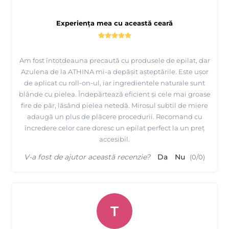
Experiența mea cu această ceară
Am fost întotdeauna precaută cu produsele de epilat, dar
Azulena de la ATHINA mi-a depășit așteptările. Este ușor
de aplicat cu roll-on-ul, iar ingredientele naturale sunt
blânde cu pielea. Îndepărtează eficient și cele mai groase
fire de păr, lăsând pielea netedă. Mirosul subtil de miere
adaugă un plus de plăcere procedurii. Recomand cu
încredere celor care doresc un epilat perfect la un preț
accesibil.
V-a fost de ajutor această recenzie?
Da
Nu
(
0
/
0
)
T