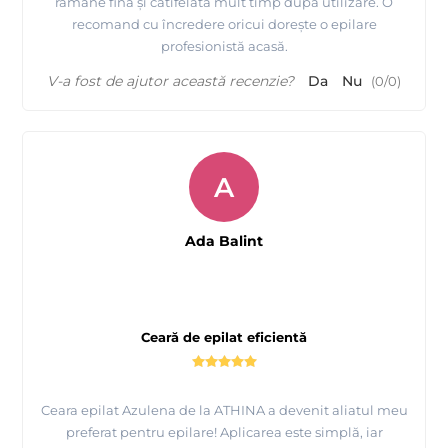
rămâne fină și catifelată mult timp după utilizare. O
recomand cu încredere oricui dorește o epilare
profesionistă acasă.
V-a fost de ajutor această recenzie?
Da
Nu
(
0
/
0
)
A
Ada Balint
Ceară de epilat eficientă
Ceara epilat Azulena de la ATHINA a devenit aliatul meu
preferat pentru epilare! Aplicarea este simplă, iar