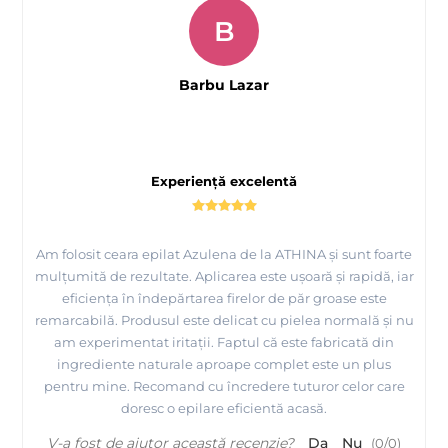
B
Barbu Lazar
Experiență excelentă
Am folosit ceara epilat Azulena de la ATHINA și sunt foarte
mulțumită de rezultate. Aplicarea este ușoară și rapidă, iar
eficiența în îndepărtarea firelor de păr groase este
remarcabilă. Produsul este delicat cu pielea normală și nu
am experimentat iritații. Faptul că este fabricată din
ingrediente naturale aproape complet este un plus
pentru mine. Recomand cu încredere tuturor celor care
doresc o epilare eficientă acasă.
V-a fost de ajutor această recenzie?
Da
Nu
(
0
/
0
)