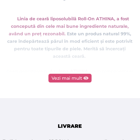
Linia de ceară liposolubilă Roll-On ATHINA, a fost
concepută din cele mai bune ingrediente naturale,
având un preț rezonabil.
Este un produs natural 99%,
care îndepărtează părul
în
mod
eficient și este potrivit
pentru toate tipurile de piele. Merită să încercați
această ceară.
Azulena ATHINA
Ceara depilatoare cu
are in componența ei
Vezi mai mult
ceară naturală și miere. Este o ceară liposolubilă de unică
folosintă ce se aplică într-un strat subtire pe suprafete mari ale
corpului, în special pe o piele normală cu fire groase de păr.
Aplicata in strat subtire pe piele, indeparteaza eficient toate
firele de par.
LIVRARE
ATENTIE - aceasta ceara se trage cu benzi de hartie (nu se trage
cu mana)