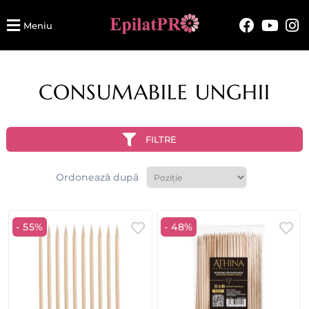
Meniu
CONSUMABILE UNGHII
FILTRE
Ordonează după
- 55%
- 48%