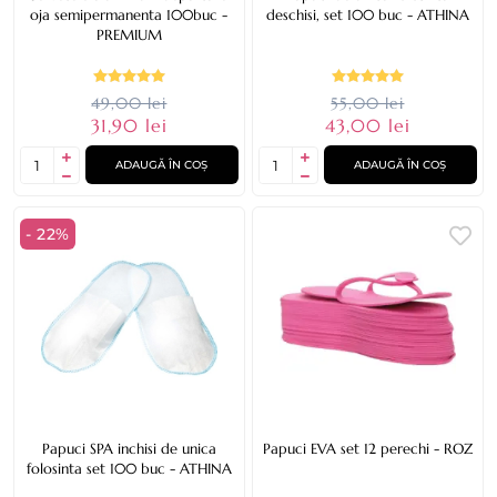
oja semipermanenta 100buc -
deschisi, set 100 buc - ATHINA
PREMIUM
49,00 lei
55,00 lei
31,90 lei
43,00 lei
ADAUGĂ ÎN COȘ
ADAUGĂ ÎN COȘ
- 22%
Papuci SPA inchisi de unica
Papuci EVA set 12 perechi - ROZ
folosinta set 100 buc - ATHINA