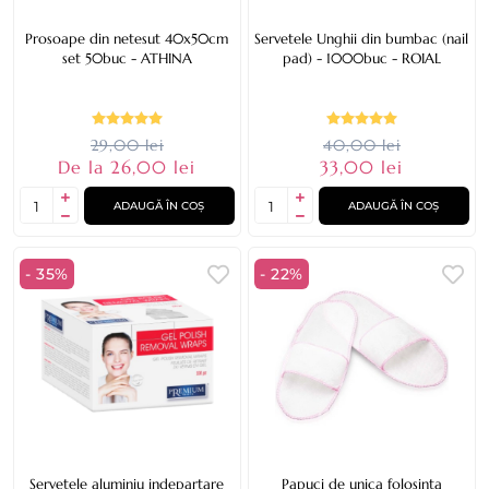
Prosoape din netesut 40x50cm
Servetele Unghii din bumbac (nail
set 50buc - ATHINA
pad) - 1000buc - ROIAL
29,00 lei
40,00 lei
De la 26,00 lei
33,00 lei
ADAUGĂ ÎN COȘ
ADAUGĂ ÎN COȘ
- 35%
- 22%
Servetele aluminiu indepartare
Papuci de unica folosinta