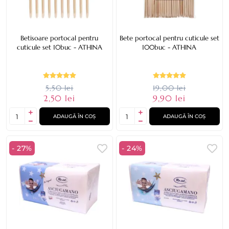
Betisoare portocal pentru
Bete portocal pentru cuticule set
cuticule set 10buc - ATHINA
100buc - ATHINA
5,50 lei
19,00 lei
2,50 lei
9,90 lei
ADAUGĂ ÎN COȘ
ADAUGĂ ÎN COȘ
- 27%
- 24%