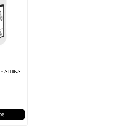
L - ATHINA
OȘ