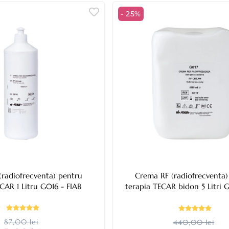
- 25%
(radiofrecventa) pentru
Crema RF (radiofrecventa)
terapia TECAR 1 Litru G016 - FIAB
terapia TECAR bidon 5 
87,00 lei
440,00 lei