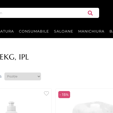
RATURA
CONSUMABILE
SALOANE
MANICHIURA
B
EKG, IPL
ă
- 15%