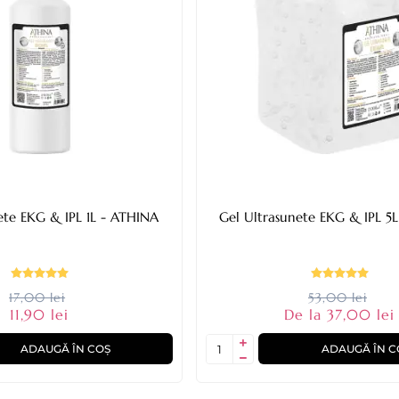
ete EKG & IPL 1L - ATHINA
Gel Ultrasunete EKG & IPL 5
17,00 lei
53,00 lei
11,90 lei
De la 37,00 lei
ADAUGĂ ÎN COȘ
ADAUGĂ ÎN C