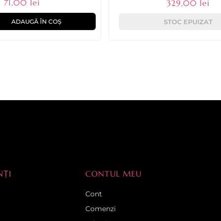
71,00 lei
329,00 lei
ADAUGĂ ÎN COȘ
STOC EPUIZAT
NȚI
CONTUL MEU
Cont
Comenzi