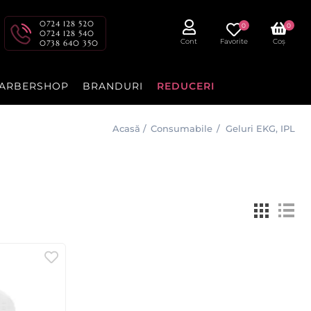
0724 128 520
0
0
0724 128 540
Cont
Favorite
Coș
0738 640 350
ARBERSHOP
BRANDURI
REDUCERI
Acasă
/
Consumabile
/
Geluri EKG, IPL