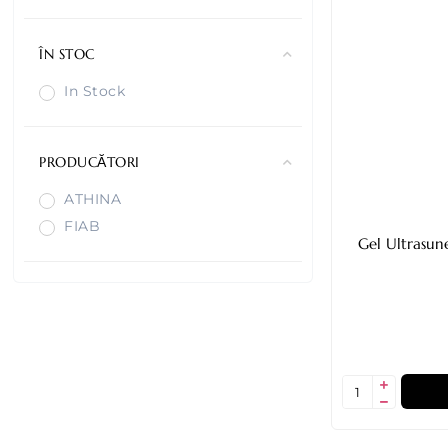
ÎN STOC
In Stock
PRODUCĂTORI
ATHINA
FIAB
Gel Ultrasun