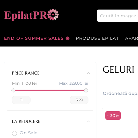
END OF SUMMER SALES ☀️
PRODUSE EPILAT
APA
GELURI 
PRICE RANGE
Min:
11,00 lei
Max:
329,00 lei
Ordonează dup
11
329
- 30%
LA REDUCERE
On Sale