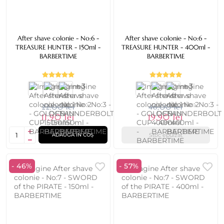
After shave colonie - No:6 -
After shave colonie - No:6 -
TREASURE HUNTER - 150ml -
TREASURE HUNTER - 400ml -
BARBERTIME
BARBERTIME
+ 3
+ 3
22,00 lei
46,00 lei
11,90 lei
19,90 lei
Stoc epuizat
ADAUGĂ ÎN COȘ
- 46%
- 57%