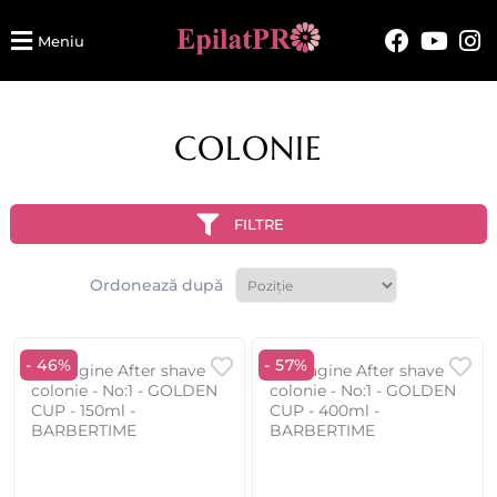
Meniu
COLONIE
FILTRE
Ordonează după
- 46%
- 57%