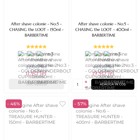
After shave colonie - No:5 -
After shave colonie - No:5 -
CHASING the LOOT - 150ml -
CHASING the LOOT - 400ml -
BARBERTIME
BARBERTIME
+ 3
+ 3
22,00 lei
46,00 lei
11,90 lei
19,90 lei
Stoc epuizat
ADAUGĂ ÎN COȘ
- 46%
- 57%