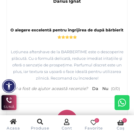
Darius Ignat
O alegere excelentă pentru îngrijirea de după bărbierit
Loțiunea aftershave de la BARBERTIME este o descoperire
plăcută. Cu o formulă delicată, reduce imediat iritațiile și
oferă o senzație de prospețime. Parfumul discret este un
plus, iar textura sa ușoară o face ideală pentru utilizarea
zilnică. Recomand cu încredere!
V-a fost de ajutor această recenzie?
Da
Nu
(
0
/
0
)
SUNĂ
F
0
0
Acasa
Produse
Cont
Favorite
Coș