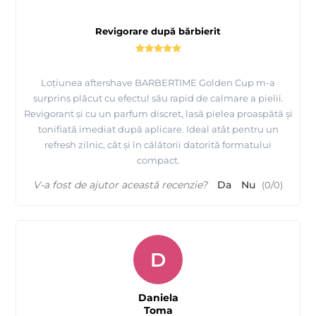
Revigorare după bărbierit
Loțiunea aftershave BARBERTIME Golden Cup m-a
surprins plăcut cu efectul său rapid de calmare a pielii.
Revigorant și cu un parfum discret, lasă pielea proaspătă și
tonifiată imediat după aplicare. Ideal atât pentru un
refresh zilnic, cât și în călătorii datorită formatului
compact.
V-a fost de ajutor această recenzie?
Da
Nu
(
0
/
0
)
D
Daniela
Toma