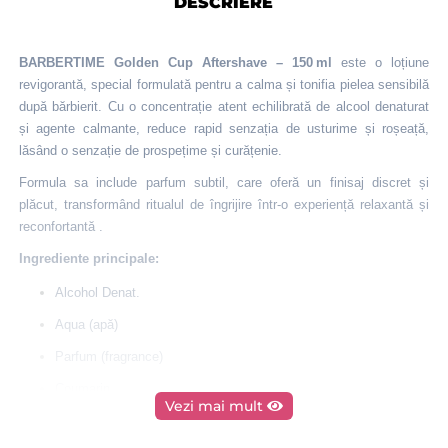
DESCRIERE
BARBERTIME Golden Cup Aftershave – 150 ml
este o loțiune
revigorantă, special formulată pentru a calma și tonifia pielea sensibilă
după bărbierit. Cu o concentrație atent echilibrată de alcool denaturat
și agente calmante, reduce rapid senzația de usturime și roșeață,
lăsând o senzație de prospețime și curățenie.
Formula sa include parfum subtil, care oferă un finisaj discret și
plăcut, transformând ritualul de îngrijire într-o experiență relaxantă și
reconfortantă
.
Ingrediente principale:
Alcohol Denat.
Aqua (apă)
Parfum (fragrance)
Coumarin
Vezi mai mult
Limonene