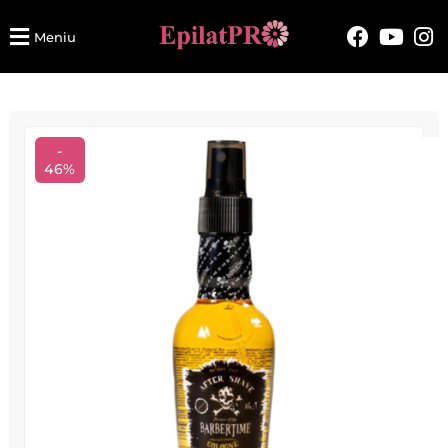
Meniu
-
46%