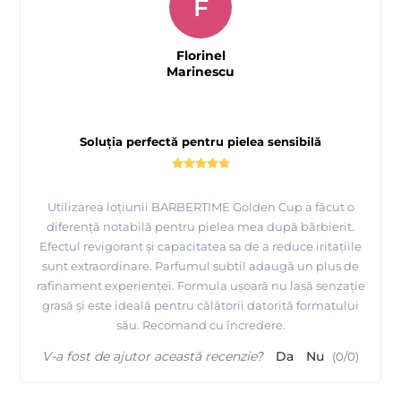
F
Florinel
Marinescu
Soluția perfectă pentru pielea sensibilă
Utilizarea loțiunii BARBERTIME Golden Cup a făcut o
diferență notabilă pentru pielea mea după bărbierit.
Efectul revigorant și capacitatea sa de a reduce iritațiile
sunt extraordinare. Parfumul subtil adaugă un plus de
rafinament experienței. Formula ușoară nu lasă senzație
grasă și este ideală pentru călătorii datorită formatului
său. Recomand cu încredere.
V-a fost de ajutor această recenzie?
Da
Nu
(
0
/
0
)