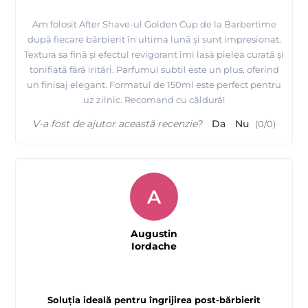
Am folosit After Shave-ul Golden Cup de la Barbertime
după fiecare bărbierit în ultima lună și sunt impresionat.
Textura sa fină și efectul revigorant îmi lasă pielea curată și
tonifiată fără iritări. Parfumul subtil este un plus, oferind
un finisaj elegant. Formatul de 150ml este perfect pentru
uz zilnic. Recomand cu căldură!
V-a fost de ajutor această recenzie?
Da
Nu
(
0
/
0
)
A
Augustin
Iordache
Soluția ideală pentru îngrijirea post-bărbierit