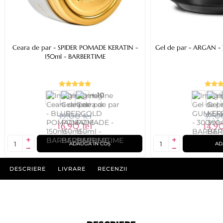
Ceara de par - SPIDER POMADE KERATIN -
Gel de par - ARGAN -
150ml - BARBERTIME
+ 10
39,00 lei
37,00
16,90 lei
14,90
ADAUGĂ ÎN COȘ
AD
DESCRIERE
LIVRARE
RECENZII