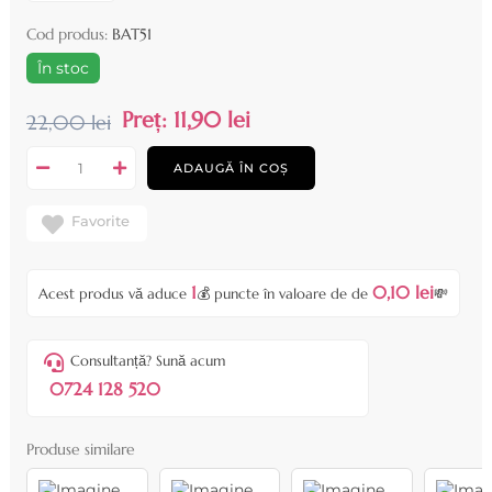
Cod produs:
BAT51
În stoc
Preț:
11,90 lei
22,00 lei
ADAUGĂ ÎN COȘ
Favorite
1
0,10 lei
Acest produs vă aduce
💰 puncte în valoare de de
💸
Consultanță? Sună acum
0724 128 520
Produse similare