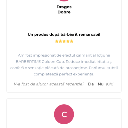
Dragos
Dobre
Un produs după bărbierit remarcabil
Am fost impresionat de efectul calmant al loțiunii
BARBERTIME Golden Cup. Reduce imediat iritația și
conferă o senzație plăcută de prospețime. Parfumul subtil
completează perfect experiența.
V-a fost de ajutor această recenzie?
Da
Nu
(
0
/
0
)
C