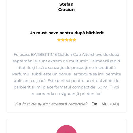
Stefan
Craciun
Un must-have pentru după bărbierit
Folosesc BARBERTIME Golden Cup Aftershave de două
săptămâni și sunt extrem de mulțumit. Calmează rapid
iritațiile și lasă o senzație de prospețime incredibilă.
Parfumul subtil este un bonus, iar textura sa îmi permite
aplicarea ușoară. Este perfect pentru un ritual zilnic de
bărbierit și îmi place formatul compact de 150 ml. Îl voi
recomanda cu siguranță prietenilor!
V-a fost de ajutor această recenzie?
Da
Nu
(
0
/
0
)