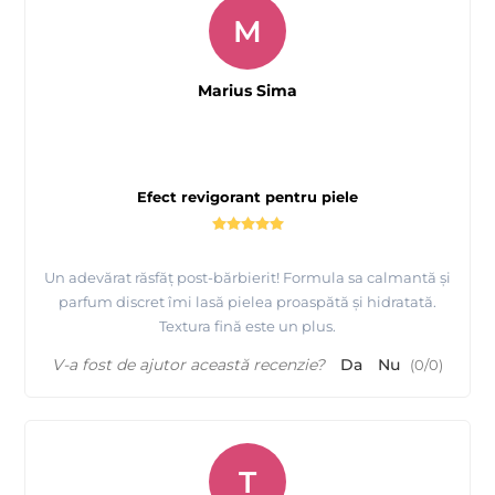
M
Marius Sima
Efect revigorant pentru piele
Un adevărat răsfăț post-bărbierit! Formula sa calmantă și
parfum discret îmi lasă pielea proaspătă și hidratată.
Textura fină este un plus.
V-a fost de ajutor această recenzie?
Da
Nu
(
0
/
0
)
T