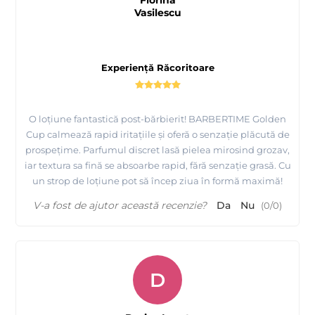
Florina
Vasilescu
Experiență Răcoritoare
O loțiune fantastică post-bărbierit! BARBERTIME Golden
Cup calmează rapid iritațiile și oferă o senzație plăcută de
prospețime. Parfumul discret lasă pielea mirosind grozav,
iar textura sa fină se absoarbe rapid, fără senzație grasă. Cu
un strop de loțiune pot să încep ziua în formă maximă!
V-a fost de ajutor această recenzie?
Da
Nu
(
0
/
0
)
D