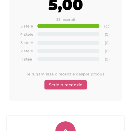
5,00
33 recenzii
5 stele
(33)
4 stele
(0)
3 stele
(0)
2 stele
(0)
1 stea
(0)
Te rugam lasa o recenzie despre produs.
Scrie o recenzie