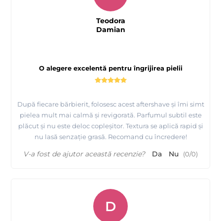
Teodora
Damian
O alegere excelentă pentru îngrijirea pielii
După fiecare bărbierit, folosesc acest aftershave și îmi simt
pielea mult mai calmă și revigorată. Parfumul subtil este
plăcut și nu este deloc copleșitor. Textura se aplică rapid și
nu lasă senzație grasă. Recomand cu încredere!
V-a fost de ajutor această recenzie?
Da
Nu
(
0
/
0
)
D