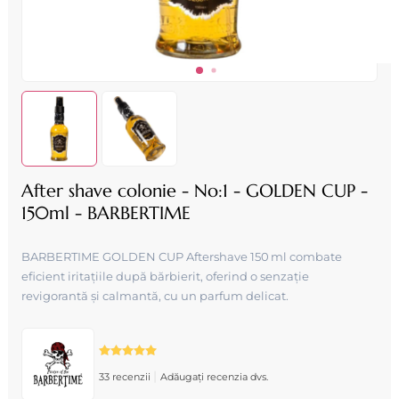
After shave colonie - No:1 - GOLDEN CUP -
150ml - BARBERTIME
BARBERTIME GOLDEN CUP Aftershave 150 ml combate
eficient iritațiile după bărbierit, oferind o senzație
revigorantă și calmantă, cu un parfum delicat.
|
33 recenzii
Adăugați recenzia dvs.