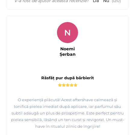
V-a fost de ajutor această recenzie?
Da
Nu
(
0
/
0
)
N
Noemi
Şerban
Răsfăț pur după bărbierit
O experiență plăcută! Acest aftershave calmează și
tonifică pielea imediat după aplicare, iar parfumul său
subtil adaugă un plus de prospețime. Este perfect pentru
pielea sensibilă, lăsând un ten curat și revigorat. Un must-
have în ritualul zilnic de îngrijire!