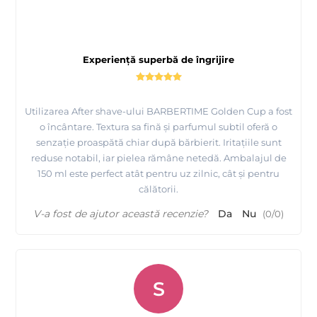
Experiență superbă de îngrijire
Utilizarea After shave-ului BARBERTIME Golden Cup a fost
o încântare. Textura sa fină și parfumul subtil oferă o
senzație proaspătă chiar după bărbierit. Iritațiile sunt
reduse notabil, iar pielea rămâne netedă. Ambalajul de
150 ml este perfect atât pentru uz zilnic, cât și pentru
călătorii.
V-a fost de ajutor această recenzie?
Da
Nu
(
0
/
0
)
S