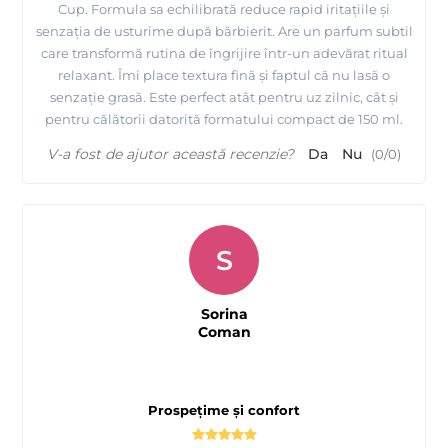
Cup. Formula sa echilibrată reduce rapid iritațiile și
senzația de usturime după bărbierit. Are un parfum subtil
care transformă rutina de îngrijire într-un adevărat ritual
relaxant. Îmi place textura fină și faptul că nu lasă o
senzație grasă. Este perfect atât pentru uz zilnic, cât și
pentru călătorii datorită formatului compact de 150 ml.
V-a fost de ajutor această recenzie?
Da
Nu
(
0
/
0
)
S
Sorina
Coman
Prospețime și confort