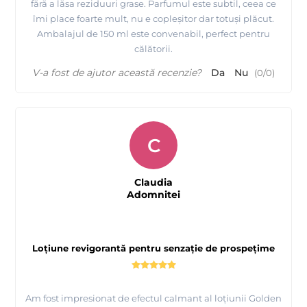
fără a lăsa reziduuri grase. Parfumul este subtil, ceea ce
îmi place foarte mult, nu e copleșitor dar totuși plăcut.
Ambalajul de 150 ml este convenabil, perfect pentru
călătorii.
V-a fost de ajutor această recenzie?
Da
Nu
(
0
/
0
)
C
Claudia
Adomnitei
Loțiune revigorantă pentru senzație de prospețime
Am fost impresionat de efectul calmant al loțiunii Golden