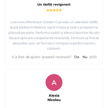
Un răsfăț revigorant
Loțiunea Aftershave Golden Cup este un adevărat răsfăț
după bărbierit! Reduce rapid iritația și lasă o prospețime
plăcută pe piele. Parfumul subtil și efectul răcoritor fac din
fiecare aplicare o experiență relaxantă. Formula sa fină se
absoarbe ușor, iar formatul compact e perfect pentru
călătorii.
V-a fost de ajutor această recenzie?
Da
Nu
(
0
/
0
)
A
Alexia
Nicolau