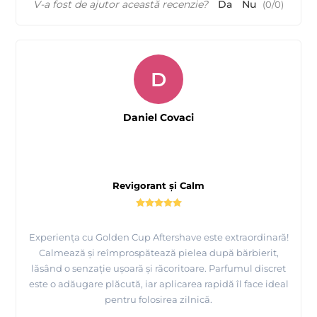
V-a fost de ajutor această recenzie?
Da
Nu
(
0
/
0
)
D
Daniel Covaci
Revigorant și Calm
Experiența cu Golden Cup Aftershave este extraordinară!
Calmează și reîmprospătează pielea după bărbierit,
lăsând o senzație ușoară și răcoritoare. Parfumul discret
este o adăugare plăcută, iar aplicarea rapidă îl face ideal
pentru folosirea zilnică.