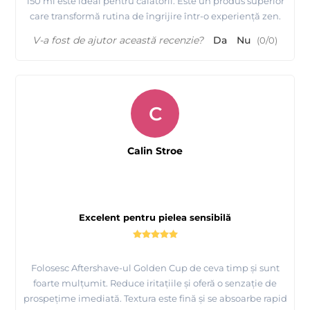
150 ml este ideal pentru călătorii. Este un produs superior
care transformă rutina de îngrijire într-o experiență zen.
V-a fost de ajutor această recenzie?
Da
Nu
(
0
/
0
)
C
Calin Stroe
Excelent pentru pielea sensibilă
Folosesc Aftershave-ul Golden Cup de ceva timp și sunt
foarte mulțumit. Reduce iritațiile și oferă o senzație de
prospețime imediată. Textura este fină și se absoarbe rapid