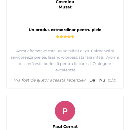
Cosmina
Musat
Un produs extraordinar pentru piele
Acest aftershave este un adevărat elixir! Calmează și
revigorează pielea, lăsând-o proaspătă fără iritații. Aroma
discretă este perfectă pentru fiecare zi. O alegere
excelentă!
V-a fost de ajutor această recenzie?
Da
Nu
(
0
/
0
)
P
Paul Cernat