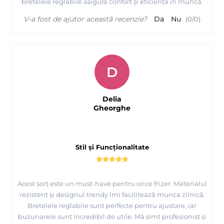
bretelele reglabile asigură confort și eficiență în muncă.
V-a fost de ajutor această recenzie?
Da
Nu
(
0
/
0
)
D
Delia
Gheorghe
Stil și Funcționalitate
Acest șorț este un must-have pentru orice frizer. Materialul
rezistent și designul trendy îmi facilitează munca zilnică.
Bretelele reglabile sunt perfecte pentru ajustare, iar
buzunarele sunt incredibil de utile. Mă simt profesionist și