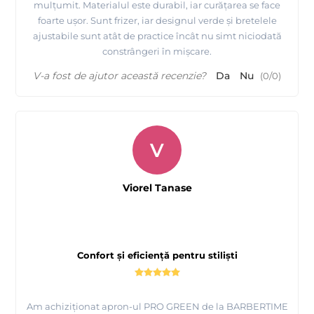
mulțumit. Materialul este durabil, iar curățarea se face
foarte ușor. Sunt frizer, iar designul verde și bretelele
ajustabile sunt atât de practice încât nu simt niciodată
constrângeri în mișcare.
V-a fost de ajutor această recenzie?
Da
Nu
(
0
/
0
)
V
Viorel Tanase
Confort și eficiență pentru stiliști
Am achiziționat apron-ul PRO GREEN de la BARBERTIME