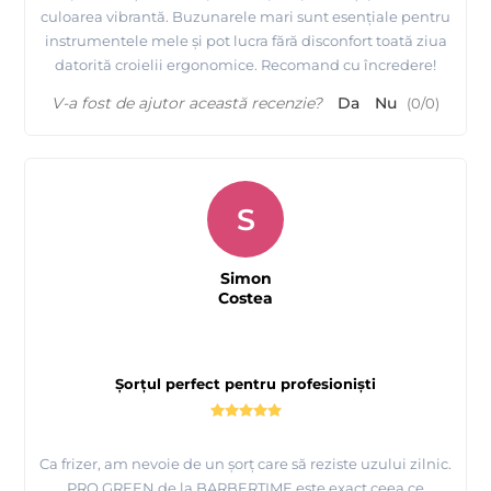
culoarea vibrantă. Buzunarele mari sunt esențiale pentru
instrumentele mele și pot lucra fără disconfort toată ziua
datorită croielii ergonomice. Recomand cu încredere!
V-a fost de ajutor această recenzie?
Da
Nu
(
0
/
0
)
S
Simon
Costea
Șorțul perfect pentru profesioniști
Ca frizer, am nevoie de un șorț care să reziste uzului zilnic.
PRO GREEN de la BARBERTIME este exact ceea ce