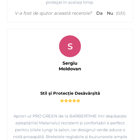
protejat în același timp.
V-a fost de ajutor această recenzie?
Da
Nu
(
0
/
0
)
S
Sergiu
Moldovan
Stil și Protecție Desăvârșită
Apron-ul PRO GREEN de la BARBERTIME îmi depășește
așteptările! Materialul rezistent și confortabil e perfect
pentru zilele lungi la salon, iar designul verde aduce o
notă proaspătă. Bretelele reglabile și buzunarele ample