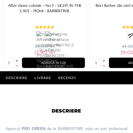
After shave colonie - No:3 - LIGHT IN THE
Brici Barber din otel 
CAVE - 150ml - BARBERTIME
24,00 lei
45,00
12,90 lei
39,0
ADAUGĂ ÎN COȘ
AD
DESCRIERE
LIVRARE
RECENZII
DESCRIERE
Apron-ul
PRO GREEN
de la BARBERTIME este un șorț profesional