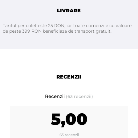
LIVRARE
Tariful per colet este 25 RON, iar toate comenzile cu valoare
de peste 399 RON beneficiaza de transport gratuit.
RECENZII
Recenzii
(63 recenzii)
5,00
63 recenzii