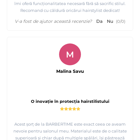
îmi oferă funcționalitatea necesară fără să sacrific stilul.
Recomand cu căldură oricărui hairstylist dedicat!
V-a fost de ajutor această recenzie?
Da
Nu
(
0
/
0
)
M
Malina Savu
O inovație în protecția hairstilistului
Acest șorț de la BARBERTIME este exact ceea ce aveam
nevoie pentru salonul meu. Materialul este de o calitate
superioară și chiar după multiple spălări, își păstrează