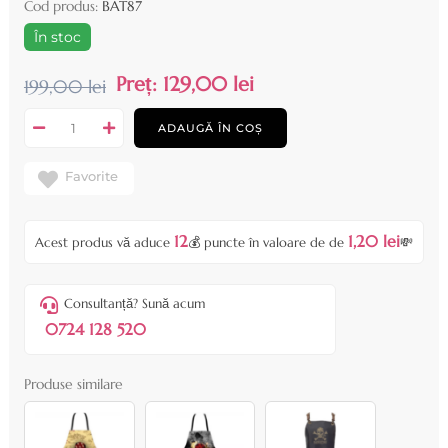
Cod produs:
BAT87
În stoc
Preț:
129,00 lei
199,00 lei
ADAUGĂ ÎN COȘ
Favorite
12
1,20 lei
Acest produs vă aduce
💰 puncte în valoare de de
💸
Consultanță? Sună acum
0724 128 520
Produse similare