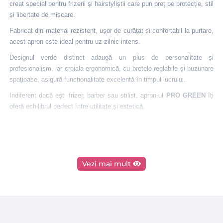
creat special pentru frizerii și hairstyliștii care pun preț pe protecție, stil
și libertate de mișcare.
Fabricat din material rezistent, ușor de curățat și confortabil la purtare,
acest apron este ideal pentru uz zilnic intens.
Designul verde distinct adaugă un plus de personalitate și
profesionalism, iar croiala ergonomică, cu bretele reglabile și buzunare
spațioase, asigură funcționalitate excelentă în timpul lucrului.
Indiferent dacă ești frizer, barber sau stilist, apron-ul
PRO GREEN
îți
oferă echilibrul perfect între utilitate și estetică.
Vezi mai mult