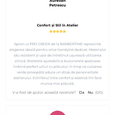
Aurelian
Petrescu
Confort și Stil în Atelier
Apron-ul PRO GREEN de la BARBERTIME reprezintă
alegerea ideală pentru orice hairstylist dedicat. Materialul
său rezistent și ușor de întreținut ușurează utilizarea
zilnică. Bretelele ajustabile și buzunarele spațioase
îmbină perfect utilul cu plăcutul, în timp ce culoarea
verde proaspătă aduce un strop de personalitate
atelierului. Echilibrul între confort și estetică îmi face
munca mai plăcută.
V-a fost de ajutor această recenzie?
Da
Nu
(
0
/
0
)