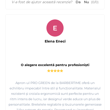
V-a fost de ajutor această recenzie?
Da
Nu
(
0
/
0
)
E
Elena Eneci
O alegere excelentă pentru profesioniști
Apron-ul PRO GREEN de la BARBERTIME oferă un
echilibru impecabil între stil și funcționalitate. Materialul
rezistent și croiala ergonomică sunt perfecte pentru un
ritm intens de lucru, iar designul verde aduce un plus de
personalitate. Bretelele reglabile și buzunarele generoase
îl fac extrem de practic. Recomand cu încredere!