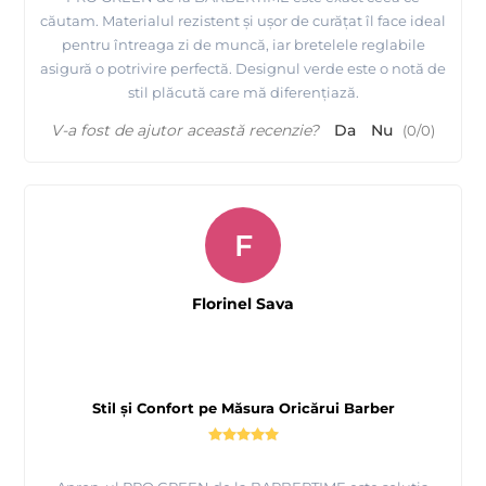
căutam. Materialul rezistent și ușor de curățat îl face ideal
pentru întreaga zi de muncă, iar bretelele reglabile
asigură o potrivire perfectă. Designul verde este o notă de
stil plăcută care mă diferențiază.
V-a fost de ajutor această recenzie?
Da
Nu
(
0
/
0
)
F
Florinel Sava
Stil și Confort pe Măsura Oricărui Barber