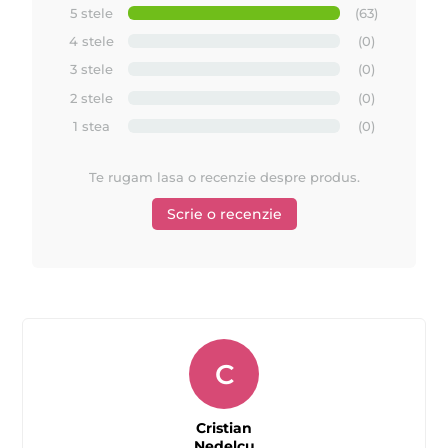
5 stele
(63)
4 stele
(0)
3 stele
(0)
2 stele
(0)
1 stea
(0)
Te rugam lasa o recenzie despre produs.
Scrie o recenzie
C
Cristian
Nedelcu