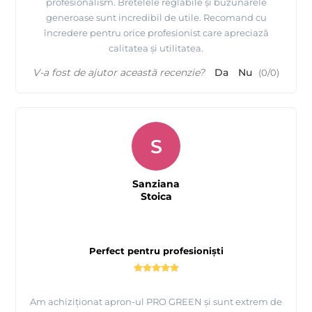
profesionalism. Bretelele reglabile și buzunarele
generoase sunt incredibil de utile. Recomand cu
încredere pentru orice profesionist care apreciază
calitatea și utilitatea.
V-a fost de ajutor această recenzie?
Da
Nu
(
0
/
0
)
S
Sanziana
Stoica
Perfect pentru profesioniști
Am achiziționat apron-ul PRO GREEN și sunt extrem de