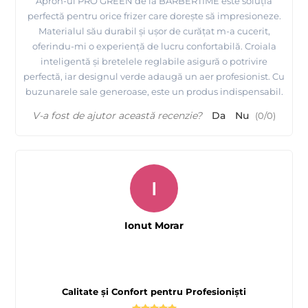
Apron-ul PRO GREEN de la BARBERTIME este soluția
perfectă pentru orice frizer care dorește să impresioneze.
Materialul său durabil și ușor de curățat m-a cucerit,
oferindu-mi o experiență de lucru confortabilă. Croiala
inteligentă și bretelele reglabile asigură o potrivire
perfectă, iar designul verde adaugă un aer profesionist. Cu
buzunarele sale generoase, este un produs indispensabil.
V-a fost de ajutor această recenzie?
Da
Nu
(
0
/
0
)
I
Ionut Morar
Calitate și Confort pentru Profesioniști