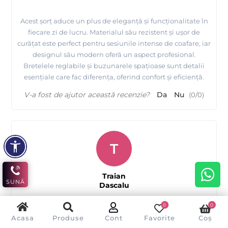
Acest șorț aduce un plus de eleganță și funcționalitate în
fiecare zi de lucru. Materialul său rezistent și ușor de
curățat este perfect pentru sesiunile intense de coafare, iar
designul său modern oferă un aspect profesional.
Bretelele reglabile și buzunarele spațioase sunt detalii
esențiale care fac diferența, oferind confort și eficiență.
V-a fost de ajutor această recenzie?
Da
Nu
(
0
/
0
)
T
Traian
SUNĂ
Dascalu
0
0
Acasa
Produse
Cont
Favorite
Coș
Stil și confort într-un singur șorț