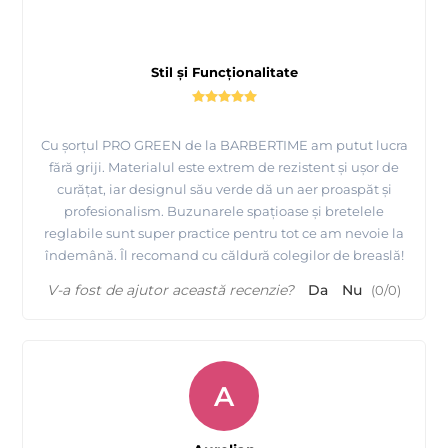
Stil și Funcționalitate
Cu șorțul PRO GREEN de la BARBERTIME am putut lucra
fără griji. Materialul este extrem de rezistent și ușor de
curățat, iar designul său verde dă un aer proaspăt și
profesionalism. Buzunarele spațioase și bretelele
reglabile sunt super practice pentru tot ce am nevoie la
îndemână. Îl recomand cu căldură colegilor de breaslă!
V-a fost de ajutor această recenzie?
Da
Nu
(
0
/
0
)
A