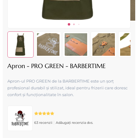
Apron - PRO GREEN - BARBERTIME
Apron-ul PRO GREEN de la BARBERTIME este un șorț
profesional durabil și stilizat, ideal pentru frizerii care doresc
confort și funcționalitate în salon.
|
63 recenzii
Adăugați recenzia dvs.