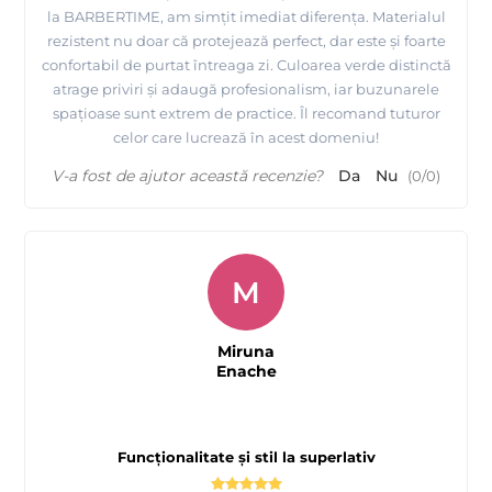
la BARBERTIME, am simțit imediat diferența. Materialul
rezistent nu doar că protejează perfect, dar este și foarte
confortabil de purtat întreaga zi. Culoarea verde distinctă
atrage priviri și adaugă profesionalism, iar buzunarele
spațioase sunt extrem de practice. Îl recomand tuturor
celor care lucrează în acest domeniu!
V-a fost de ajutor această recenzie?
Da
Nu
(
0
/
0
)
M
Miruna
Enache
Funcționalitate și stil la superlativ