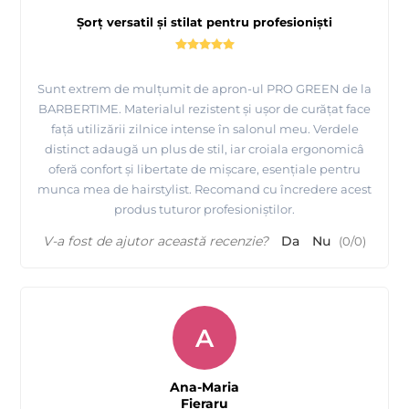
Șorț versatil și stilat pentru profesioniști
Sunt extrem de mulțumit de apron-ul PRO GREEN de la
BARBERTIME. Materialul rezistent și ușor de curățat face
față utilizării zilnice intense în salonul meu. Verdele
distinct adaugă un plus de stil, iar croiala ergonomicâ
oferă confort și libertate de mișcare, esențiale pentru
munca mea de hairstylist. Recomand cu încredere acest
produs tuturor profesioniștilor.
V-a fost de ajutor această recenzie?
Da
Nu
(
0
/
0
)
A
Ana-Maria
Fieraru