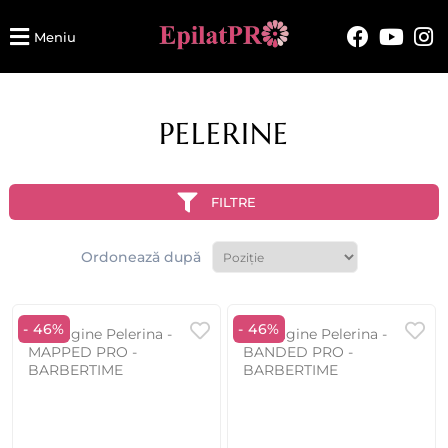
Meniu
PELERINE
FILTRE
Ordonează după
- 46%
- 46%