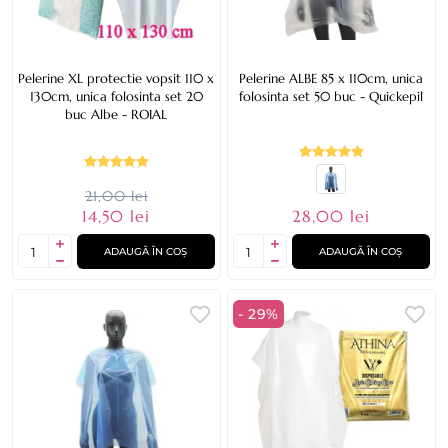
Pelerine XL protectie vopsit 110 x
Pelerine ALBE 85 x 110cm, unica
130cm, unica folosinta set 20
folosinta set 50 buc - Quickepil
buc Albe - ROIAL
21,00 lei
14,50 lei
28,00 lei
ADAUGĂ ÎN COȘ
ADAUGĂ ÎN COȘ
- 29%