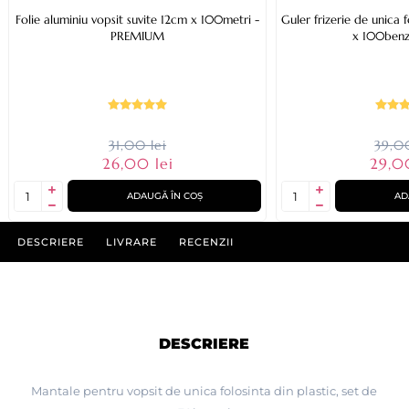
Folie aluminiu vopsit suvite 12cm x 100metri -
Guler frizerie de unica f
PREMIUM
x 100benz
31,00 lei
39,00
26,00 lei
29,0
ADAUGĂ ÎN COȘ
AD
DESCRIERE
LIVRARE
RECENZII
DESCRIERE
Mantale pentru vopsit de unica folosinta din plastic, set de