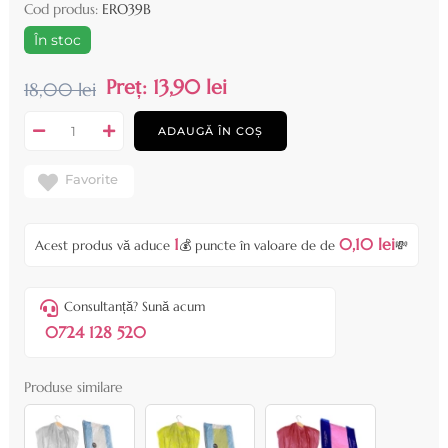
Cod produs:
ERO39B
În stoc
Preț:
13,90 lei
18,00 lei
ADAUGĂ ÎN COȘ
Favorite
1
0,10 lei
Acest produs vă aduce
💰 puncte în valoare de de
💸
Consultanță? Sună acum
0724 128 520
Produse similare