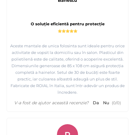
Banescu
O soluție eficientă pentru protecție
Aceste mantale de unica folosinta sunt ideale pentru orice
activitate de vopsit la domiciliu sau în salon. Plasticul din
polietilenă este de calitate, oferind o acoperire excelentă.
Dimensiunile generoase de 85 x 108 cm asigură protecția
completă a hainelor. Setul de 30 de bucăți este foarte
practic, iar culoarea albastră adaugă un plus de stil.
Fabricate de ROIAL în Italia, sunt într-adevăr un produs de
încredere.
V-a fost de ajutor această recenzie?
Da
Nu
(
0
/
0
)
R