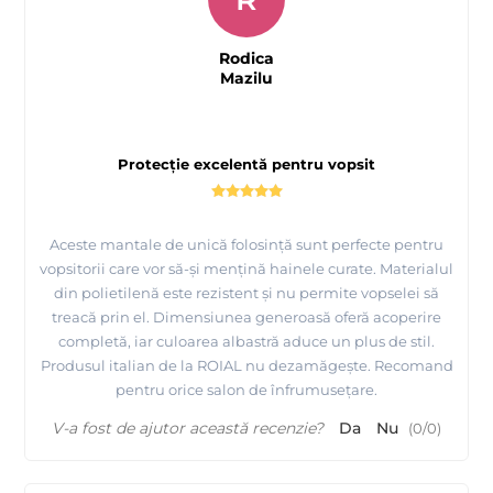
Rodica
Mazilu
Protecție excelentă pentru vopsit
Aceste mantale de unică folosință sunt perfecte pentru
vopsitorii care vor să-și mențină hainele curate. Materialul
din polietilenă este rezistent și nu permite vopselei să
treacă prin el. Dimensiunea generoasă oferă acoperire
completă, iar culoarea albastră aduce un plus de stil.
Produsul italian de la ROIAL nu dezamăgește. Recomand
pentru orice salon de înfrumusețare.
V-a fost de ajutor această recenzie?
Da
Nu
(
0
/
0
)