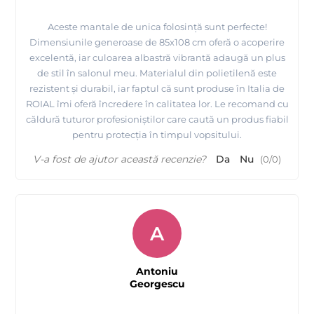
Aceste mantale de unica folosință sunt perfecte!
Dimensiunile generoase de 85x108 cm oferă o acoperire
excelentă, iar culoarea albastră vibrantă adaugă un plus
de stil în salonul meu. Materialul din polietilenă este
rezistent și durabil, iar faptul că sunt produse în Italia de
ROIAL îmi oferă încredere în calitatea lor. Le recomand cu
căldură tuturor profesioniștilor care caută un produs fiabil
pentru protecția în timpul vopsitului.
V-a fost de ajutor această recenzie?
Da
Nu
(
0
/
0
)
A
Antoniu
Georgescu