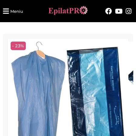
Meniu
- 23%