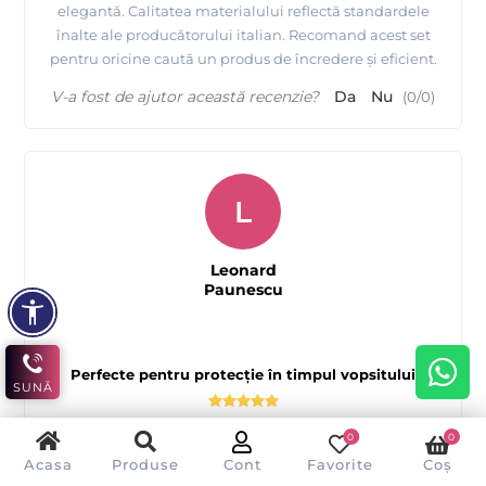
elegantă. Calitatea materialului reflectă standardele
înalte ale producătorului italian. Recomand acest set
pentru oricine caută un produs de încredere și eficient.
V-a fost de ajutor această recenzie?
Da
Nu
(
0
/
0
)
L
Leonard
Paunescu
Perfecte pentru protecție în timpul vopsitului
SUNĂ
0
0
Aceste mantale de unică folosință sunt o soluție ideală
Acasa
Produse
Cont
Favorite
Coș
pentru a menține curățenia în timpul procesului de