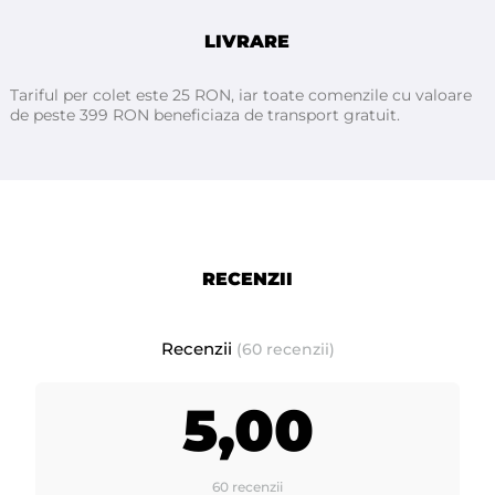
LIVRARE
Tariful per colet este 25 RON, iar toate comenzile cu valoare
de peste 399 RON beneficiaza de transport gratuit.
RECENZII
Recenzii
(60 recenzii)
5,00
60 recenzii