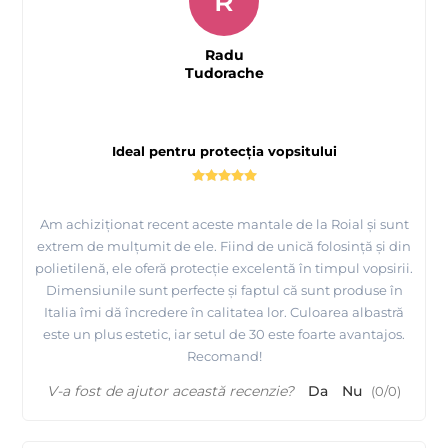
R
Radu
Tudorache
Ideal pentru protecția vopsitului
Am achiziționat recent aceste mantale de la Roial și sunt
extrem de mulțumit de ele. Fiind de unică folosință și din
polietilenă, ele oferă protecție excelentă în timpul vopsirii.
Dimensiunile sunt perfecte și faptul că sunt produse în
Italia îmi dă încredere în calitatea lor. Culoarea albastră
este un plus estetic, iar setul de 30 este foarte avantajos.
Recomand!
V-a fost de ajutor această recenzie?
Da
Nu
(
0
/
0
)