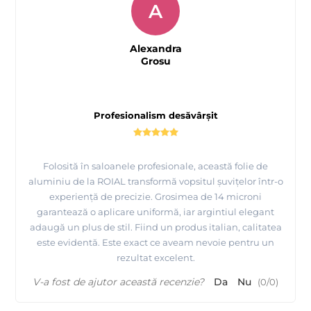
A
Alexandra
Grosu
Profesionalism desăvârșit
Folosită în saloanele profesionale, această folie de
aluminiu de la ROIAL transformă vopsitul șuvițelor într-o
experiență de precizie. Grosimea de 14 microni
garantează o aplicare uniformă, iar argintiul elegant
adaugă un plus de stil. Fiind un produs italian, calitatea
este evidentă. Este exact ce aveam nevoie pentru un
rezultat excelent.
V-a fost de ajutor această recenzie?
Da
Nu
(
0
/
0
)