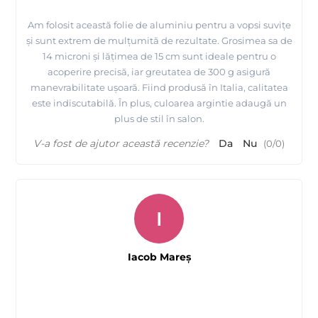
Am folosit această folie de aluminiu pentru a vopsi suvițe
și sunt extrem de mulțumită de rezultate. Grosimea sa de
14 microni și lățimea de 15 cm sunt ideale pentru o
acoperire precisă, iar greutatea de 300 g asigură
manevrabilitate ușoară. Fiind produsă în Italia, calitatea
este indiscutabilă. În plus, culoarea argintie adaugă un
plus de stil în salon.
V-a fost de ajutor această recenzie?
Da
Nu
(
0
/
0
)
I
Iacob Mareş