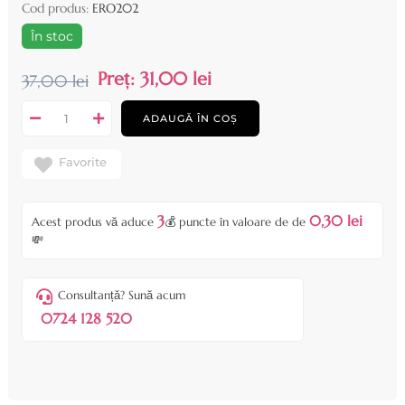
Cod produs:
ERO202
În stoc
Preț:
31,00 lei
37,00 lei
ADAUGĂ ÎN COȘ
Favorite
3
0,30 lei
Acest produs vă aduce
💰 puncte în valoare de de
💸
Consultanță? Sună acum
0724 128 520