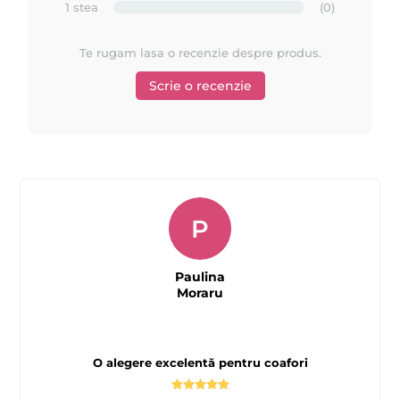
1 stea
(0)
Te rugam lasa o recenzie despre produs.
Scrie o recenzie
P
Paulina
Moraru
O alegere excelentă pentru coafori