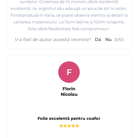
suvițelor. Grosimea de 14 microni oferă rezistență
excelentă, iar argintiul său adaugă un plus de stil în salon.
Fiind produsă în Italia, se poate observa atenția la detalii și
calitatea materialului. La 15cm lățime și 100m lungime,
folia oferă flexibilitate fără compromisuri.
V-a fost de ajutor această recenzie?
Da
Nu
(
0
/
0
)
F
Florin
Nicolau
Folie excelentă pentru coafor