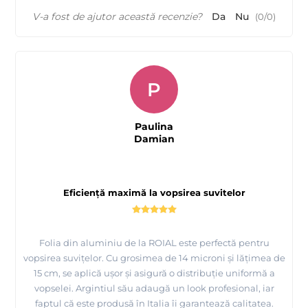
V-a fost de ajutor această recenzie?
Da
Nu
(
0
/
0
)
P
Paulina
Damian
Eficiență maximă la vopsirea suvitelor
Folia din aluminiu de la ROIAL este perfectă pentru
vopsirea suvițelor. Cu grosimea de 14 microni și lățimea de
15 cm, se aplică ușor și asigură o distribuție uniformă a
vopselei. Argintiul său adaugă un look profesional, iar
faptul că este produsă în Italia îi garantează calitatea.