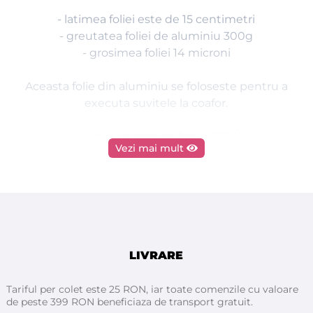
- latimea foliei este de 15 centimetri
- greutatea foliei de aluminiu 300g
- grosimea foliei 14 microni
Aceasta folie din aluminiu se foloseste pentru a
executa suvitele la coafor.
- produs in Italia de firma ROIAL
Vezi mai mult
LIVRARE
Tariful per colet este 25 RON, iar toate comenzile cu valoare
de peste 399 RON beneficiaza de transport gratuit.