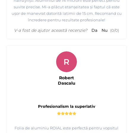
hairstyliști. Aluminiul de 14 microni este perfect pentru
suvite precise. Mi-a plăcut etanșeitatea și faptul că este
ușor de manevrat datorită latimii de 15 cm. Recomand cu
încredere pentru rezultate profesionale!
V-a fost de ajutor această recenzie?
Da
Nu
(
0
/
0
)
R
Robert
Dascalu
Profesionalism la superlativ
Folia de aluminiu ROIAL este perfectă pentru vopsitul