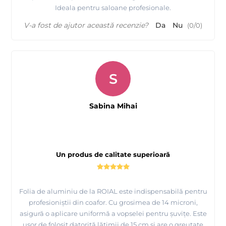
Ideala pentru saloane profesionale.
V-a fost de ajutor această recenzie?
Da
Nu
(
0
/
0
)
S
Sabina Mihai
Un produs de calitate superioară
Folia de aluminiu de la ROIAL este indispensabilă pentru
profesioniștii din coafor. Cu grosimea de 14 microni,
asigură o aplicare uniformă a vopselei pentru șuvițe. Este
ușor de folosit datorită lățimii de 15 cm și are o greutate