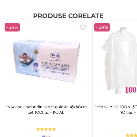
PRODUSE CORELATE
- 24%
- 29%
Prosoape coafor din hartie gofrata 45x80cm
Pelerine ALBE 100 x 150
set 100buc - ROIAL
50 buc -