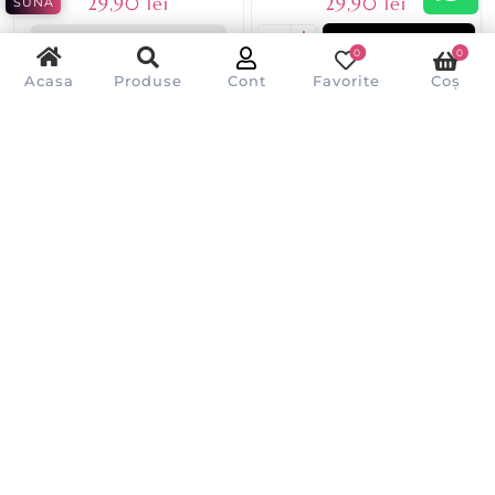
29,90 lei
29,90 lei
SUNĂ
Stoc epuizat
ADAUGĂ ÎN COȘ
0
0
Acasa
Produse
Cont
Favorite
Coș
- 23%
- 19%
Manusi nitril Albastre 100buc S -
Manusi nitril albastre fara pudra
ROIAL TECH
100buc M - ROIAL
39,00 lei
37,00 lei