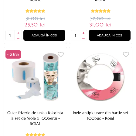
31,00 lei
37,00 lei
25,50 lei
31,00 lei
ADAUGĂ ÎN COȘ
ADAUGĂ ÎN COȘ
- 26%
Guler frizerie de unica folosinta
Inele antipicurare din hartie set
la set de 5role x 100benzi -
100buc - Roial
ROIAL