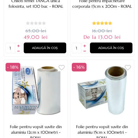
Chiloti femei TANGA unica
Folie pentru impachetare
folosinta, set 100 buc - ROIAL
corporala 13cm x 200m - ROIAL
65,00 lei
16,00 lei
49,00 lei
De la 13,00 lei
ADAUGĂ ÎN COȘ
ADAUGĂ ÎN COȘ
- 18%
- 16%
Folie pentru vopsit suvite din
Folie pentru vopsit suvite din
aluminiu 12cm x 100metri -
aluminiu 15cm x 100metri -
ROIAL
ROIAL