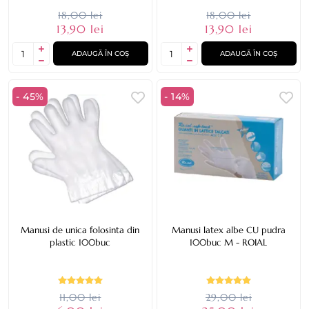
18,00 lei
18,00 lei
13,90 lei
13,90 lei
ADAUGĂ ÎN COȘ
ADAUGĂ ÎN COȘ
- 45%
- 14%
Manusi de unica folosinta din
Manusi latex albe CU pudra
plastic 100buc
100buc M - ROIAL
11,00 lei
29,00 lei