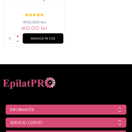
450,00 lei
410,00 lei
ADAUGĂ ÎN COȘ
INFORMAȚII
SERVICIU CLIENȚI