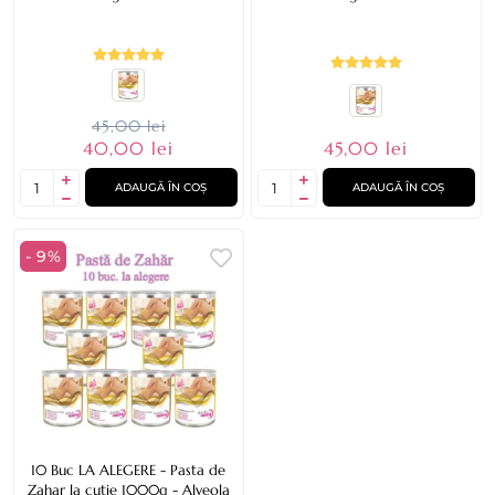
45,00 lei
45,00 lei
40,00 lei
ADAUGĂ ÎN COȘ
ADAUGĂ ÎN COȘ
- 9%
10 Buc LA ALEGERE - Pasta de
Zahar la cutie 1000g - Alveola