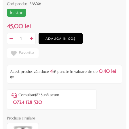
Cod produs:
EAV46
În stoc
45,00 lei
ADAUGĂ ÎN COȘ
Favorite
4
0,40 lei
Acest produs vă aduce
💰 puncte în valoare de de
💸
Consultanță? Sună acum
0724 128 520
Produse similare