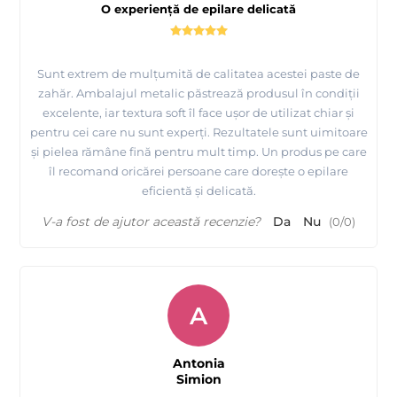
O experiență de epilare delicată
Sunt extrem de mulțumită de calitatea acestei paste de
zahăr. Ambalajul metalic păstrează produsul în condiții
excelente, iar textura soft îl face ușor de utilizat chiar și
pentru cei care nu sunt experți. Rezultatele sunt uimitoare
și pielea rămâne fină pentru mult timp. Un produs pe care
îl recomand oricărei persoane care dorește o epilare
eficientă și delicată.
V-a fost de ajutor această recenzie?
Da
Nu
(
0
/
0
)
A
Antonia
Simion