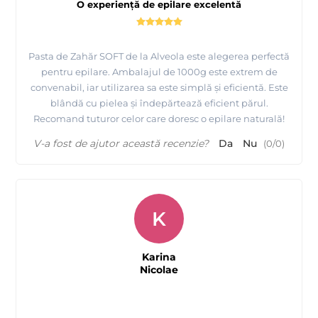
O experiență de epilare excelentă
Pasta de Zahăr SOFT de la Alveola este alegerea perfectă
pentru epilare. Ambalajul de 1000g este extrem de
convenabil, iar utilizarea sa este simplă și eficientă. Este
blândă cu pielea și îndepărtează eficient părul.
Recomand tuturor celor care doresc o epilare naturală!
V-a fost de ajutor această recenzie?
Da
Nu
(
0
/
0
)
K
Karina
Nicolae