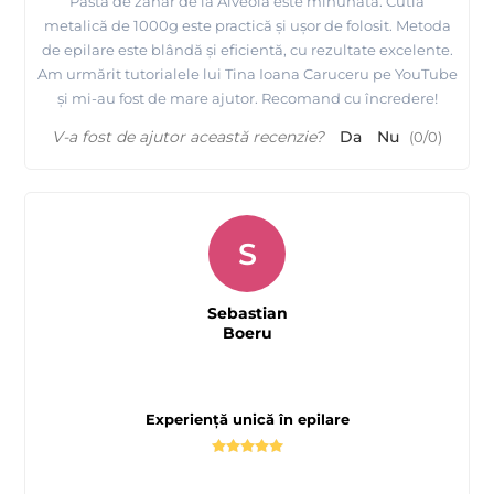
Pasta de zahăr de la Alveola este minunată. Cutia
metalică de 1000g este practică și ușor de folosit. Metoda
de epilare este blândă și eficientă, cu rezultate excelente.
Am urmărit tutorialele lui Tina Ioana Caruceru pe YouTube
și mi-au fost de mare ajutor. Recomand cu încredere!
V-a fost de ajutor această recenzie?
Da
Nu
(
0
/
0
)
S
Sebastian
Boeru
Experiență unică în epilare