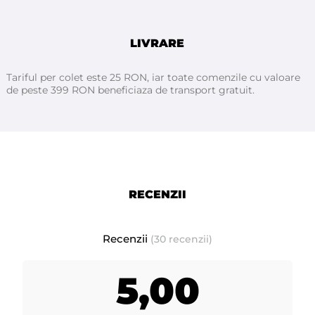
LIVRARE
Tariful per colet este 25 RON, iar toate comenzile cu valoare
de peste 399 RON beneficiaza de transport gratuit.
Folosiţi pasta de zahar pentru epilare. O metoda foarte
buna pentru epilat
RECENZII
Recenzii
(30 recenzii)
5,00