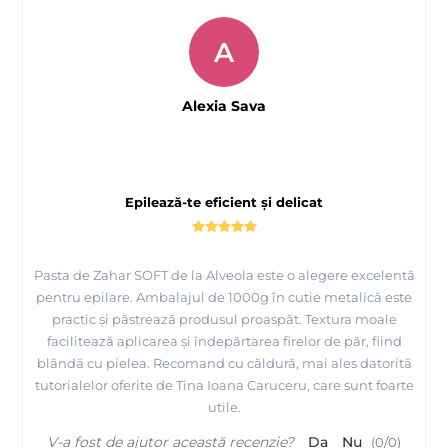
A
Alexia Sava
Epilează-te eficient și delicat
Pasta de Zahar SOFT de la Alveola este o alegere excelentă
pentru epilare. Ambalajul de 1000g în cutie metalică este
practic și păstrează produsul proaspăt. Textura moale
facilitează aplicarea și îndepărtarea firelor de păr, fiind
blândă cu pielea. Recomand cu căldură, mai ales datorită
tutorialelor oferite de Tina Ioana Caruceru, care sunt foarte
utile.
V-a fost de ajutor această recenzie?
Da
Nu
(
0
/
0
)