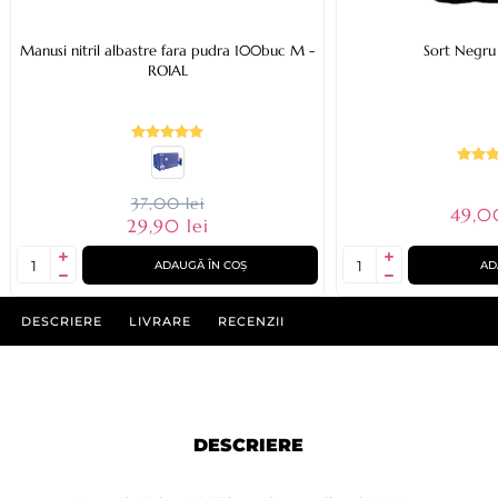
Manusi nitril albastre fara pudra 100buc M -
Sort Negru
ROIAL
37,00 lei
49,0
29,90 lei
ADAUGĂ ÎN COȘ
AD
DESCRIERE
LIVRARE
RECENZII
DESCRIERE