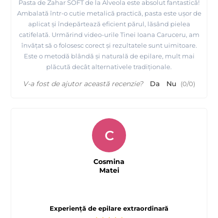
Pasta de Zahar SOFT de la Alveola este absolut fantastică!
Ambalată într-o cutie metalică practică, pasta este ușor de
aplicat și îndepărtează eficient părul, lăsând pielea
catifelată. Urmărind video-urile Tinei Ioana Caruceru, am
învățat să o folosesc corect și rezultatele sunt uimitoare.
Este o metodă blândă și naturală de epilare, mult mai
plăcută decât alternativele tradiționale.
V-a fost de ajutor această recenzie?
Da
Nu
(
0
/
0
)
C
Cosmina
Matei
Experiență de epilare extraordinară