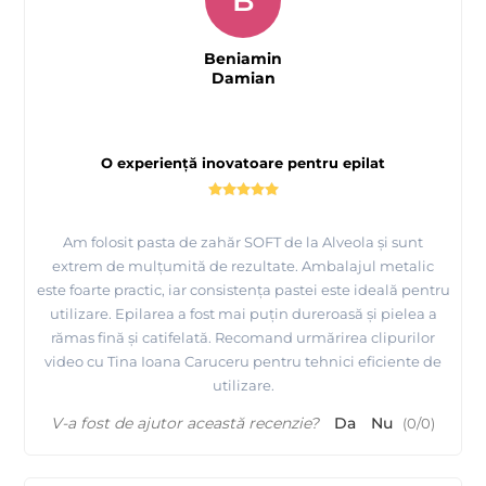
B
Beniamin
Damian
O experiență inovatoare pentru epilat
Am folosit pasta de zahăr SOFT de la Alveola și sunt
extrem de mulțumită de rezultate. Ambalajul metalic
este foarte practic, iar consistența pastei este ideală pentru
utilizare. Epilarea a fost mai puțin dureroasă și pielea a
rămas fină și catifelată. Recomand urmărirea clipurilor
video cu Tina Ioana Caruceru pentru tehnici eficiente de
utilizare.
V-a fost de ajutor această recenzie?
Da
Nu
(
0
/
0
)