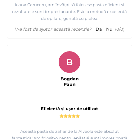
Ioana Caruceru, am învățat să folosesc pasta eficient și
rezultatele sunt impresionante. Este o metodă excelentă
de epilare, gentilă cu pielea.
V-a fost de ajutor această recenzie?
Da
Nu
(
0
/
0
)
B
Bogdan
Paun
Eficientă și ușor de utilizat
Această pastă de zahăr de la Alveola este absolut
fantastică! Am folosit-o pentru epilat și sunt impresionată