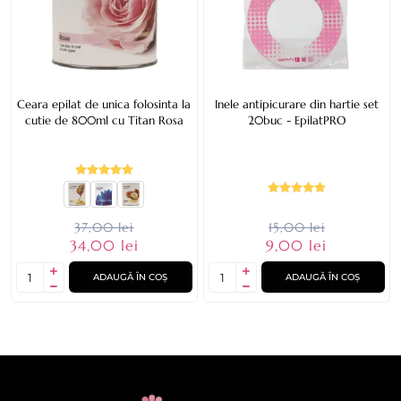
Ceara epilat de unica folosinta la
Inele antipicurare din hartie set
cutie de 800ml cu Titan Rosa
20buc - EpilatPRO
37,00 lei
15,00 lei
34,00 lei
9,00 lei
ADAUGĂ ÎN COȘ
ADAUGĂ ÎN COȘ