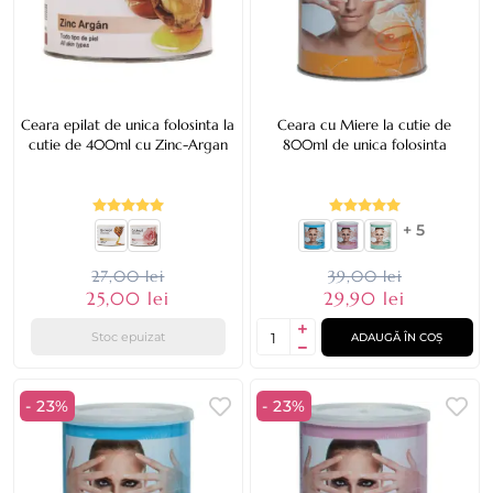
Ceara epilat de unica folosinta la
Ceara cu Miere la cutie de
cutie de 400ml cu Zinc-Argan
800ml de unica folosinta
+ 5
27,00 lei
39,00 lei
25,00 lei
29,90 lei
Stoc epuizat
ADAUGĂ ÎN COȘ
- 23%
- 23%