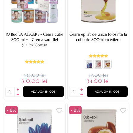
10 Buc LA ALEGERE - Ceara cutie
Ceara epilat de unica folosinta la
800 ml + 1 Crema sau Ulei
cutie de 800ml cu Miere
500ml Gratuit
435,00 lei
37,00 lei
310,00 lei
34,00 lei
ADAUGĂ ÎN COȘ
ADAUGĂ ÎN COȘ
- 8%
- 8%