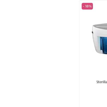
- 18%
Steril