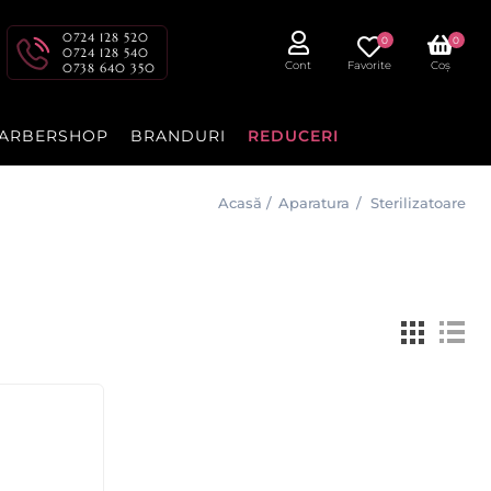
0724 128 520
0
0
0724 128 540
Cont
Favorite
Coș
0738 640 350
ARBERSHOP
BRANDURI
REDUCERI
Acasă
/
Aparatura
/
Sterilizatoare