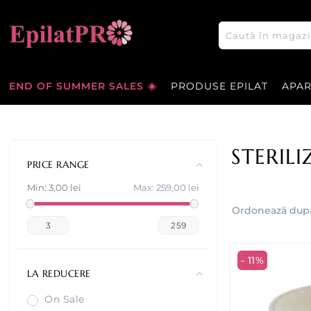
END OF SUMMER SALES ☀️
PRODUSE EPILAT
APA
STERIL
PRICE RANGE
Min:
3,00 lei
Max:
259,00 lei
Ordonează dup
3
259
- 11%
LA REDUCERE
On Sale