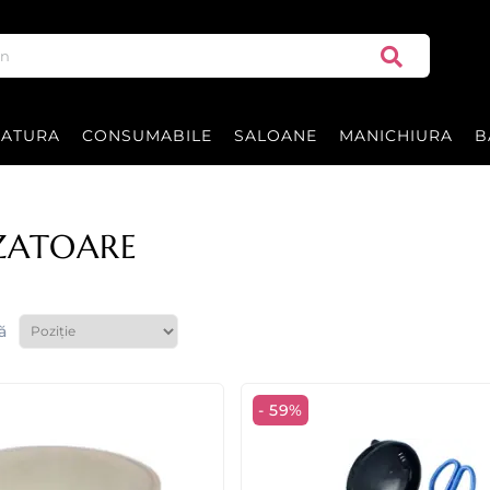
RATURA
CONSUMABILE
SALOANE
MANICHIURA
B
IZATOARE
ă
- 59%