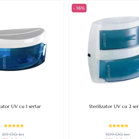
- 16%
izator UV cu 1 sertar
Sterilizator UV cu 2 se
219,00 lei
309,00 lei