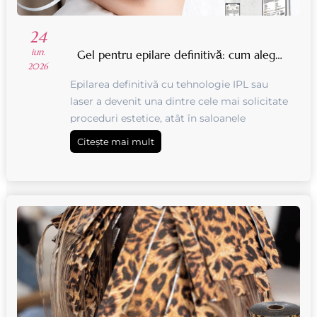
24
iun.
Gel pentru epilare definitivă: cum alegi produsul potrivit pentru tratamente eficiente
2026
Epilarea definitivă cu tehnologie IPL sau
laser a devenit una dintre cele mai solicitate
proceduri estetice, atât în saloanele
profesionale, cât și în clinicile specializate.
Citește mai mult
Performanța echipamentelo...