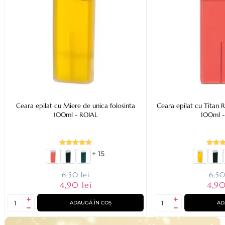
Ceara epilat cu Miere de unica folosinta
Ceara epilat cu Titan R
100ml - ROIAL
100ml -
+ 15
6,50 lei
6,50
4,90 lei
4,90
ADAUGĂ ÎN COȘ
AD