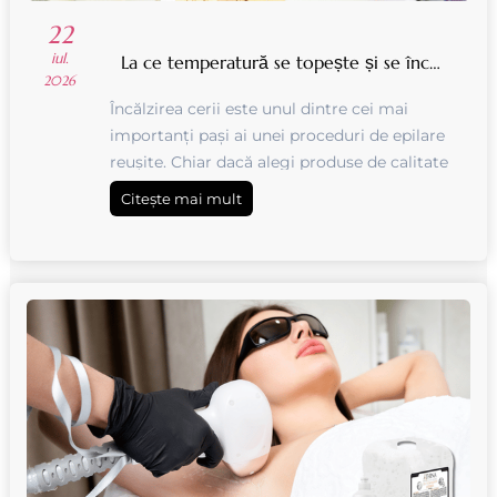
22
iul.
La ce temperatură se topește și se încălzește ceara de epilat
2026
Încălzirea cerii este unul dintre cei mai
importanți pași ai unei proceduri de epilare
reușite. Chiar dacă alegi produse de calitate
și stăpânești tehnica de aplicare, o
Citește mai mult
temperatură nepotrivită poate ...