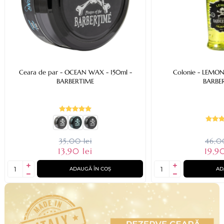
Ceara de par - OCEAN WAX - 150ml -
Colonie - LEMON 80C -
BARBERTIME
BARBE
35,00 lei
46,00
13,90 lei
19,90
ADAUGĂ ÎN COȘ
AD