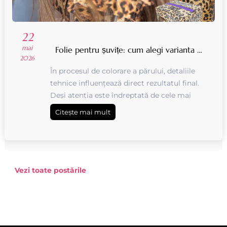
22
mai
Folie pentru șuvițe: cum alegi varianta potrivită pentru rezultate profesionale
2026
În procesul de colorare a părului, detaliile
tehnice influențează direct rezultatul final.
Deși atenția este îndreptată de cele mai
multe ori spre vopsea, oxidant sau tehnica
Citește mai mult
de aplicare, alegerea fol...
Vezi toate postările