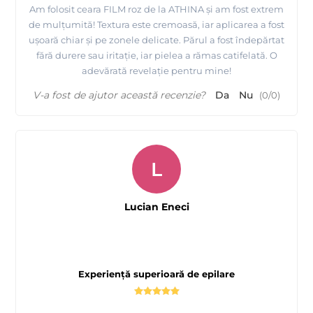
Am folosit ceara FILM roz de la ATHINA și am fost extrem
de mulțumită! Textura este cremoasă, iar aplicarea a fost
ușoară chiar și pe zonele delicate. Părul a fost îndepărtat
fără durere sau iritație, iar pielea a rămas catifelată. O
adevărată revelație pentru mine!
V-a fost de ajutor această recenzie?
Da
Nu
(
0
/
0
)
L
Lucian Eneci
Experiență superioară de epilare