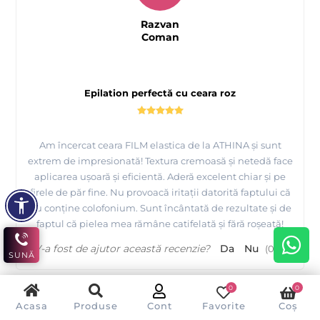
Razvan
Coman
Epilation perfectă cu ceara roz
Am încercat ceara FILM elastica de la ATHINA și sunt
extrem de impresionată! Textura cremoasă și netedă face
aplicarea ușoară și eficientă. Aderă excelent chiar și pe
firele de păr fine. Nu provoacă iritații datorită faptului că
nu conține colofonium. Sunt încântată de rezultate și de
faptul că pielea mea rămâne catifelată și fără roșeață!
V-a fost de ajutor această recenzie?
Da
Nu
(
0
/
0
)
SUNĂ
0
0
Acasa
Produse
Cont
Favorite
Coș