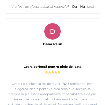
V-a fost de ajutor această recenzie?
Da
Nu
(
0
/
0
)
D
Dana Păun
Ceara perfectă pentru piele delicată
Ceara FILM elastică roz de la ATHINA Professional este
alegerea ideală pentru pielea sensibilă. Textura sa
cremoasă și elastică îndepărtează impecabil firele de păr
fără să irite pielea. Încălzindu-se rapid la temperaturi
scăzute, previne riscul de arsuri. Recomand aplicarea unei