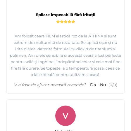
- potrivita pentru indepartarea firelor de par indiferent de
grosime sau lungime.
Epilare impecabilă fără iritații
- se aplica in strat subtire, nu mai mult de 1 mm (astfel
cantitatea folosita scade pana la 1,6 ori), se trage apoi cu mana.
- nu se rupe in timpul indepartarii.
Am folosit ceara FILM elastică roz de la ATHINA și sunt
extrem de mulțumită de rezultate. Se aplică ușor și nu
irită pielea, datorită formulei cu dioxid de titanium și
polimeri. Am piele sensibilă și această ceară a fost perfectă
Consultati mai jos tabelul cu avantaje ale cerii FILM ATHINA
pentru axilă și inghinal, îndepărtând chiar și cele mai fine
Professional
fire fără durere. Se topește la o temperatură joasă, ceea ce
o face ideală pentru utilizarea acasă.
V-a fost de ajutor această recenzie?
Da
Nu
(
0
/
0
)
V