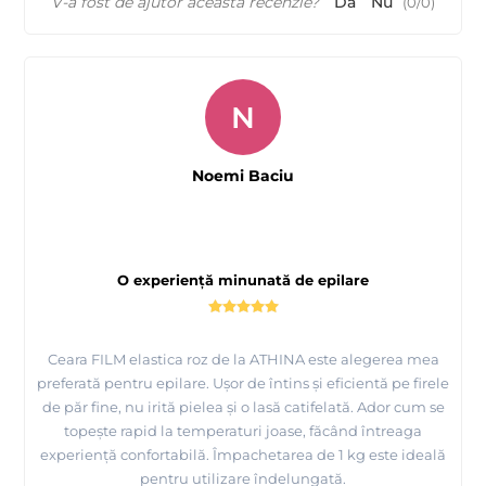
V-a fost de ajutor această recenzie?
Da
Nu
(
0
/
0
)
N
Noemi Baciu
O experiență minunată de epilare
Ceara FILM elastica roz de la ATHINA este alegerea mea
preferată pentru epilare. Ușor de întins și eficientă pe firele
de păr fine, nu irită pielea și o lasă catifelată. Ador cum se
topește rapid la temperaturi joase, făcând întreaga
experiență confortabilă. Împachetarea de 1 kg este ideală
pentru utilizare îndelungată.