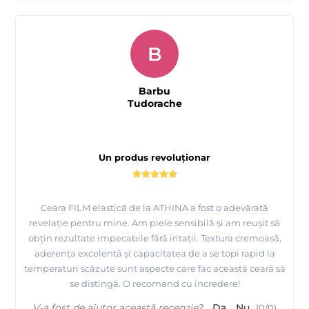
B
Barbu
Tudorache
Un produs revoluționar
Ceara FILM elastică de la ATHINA a fost o adevărată
revelație pentru mine. Am piele sensibilă și am reușit să
obțin rezultate impecabile fără iritații. Textura cremoasă,
aderența excelentă și capacitatea de a se topi rapid la
temperaturi scăzute sunt aspecte care fac această ceară să
se distingă. O recomand cu încredere!
V-a fost de ajutor această recenzie?
Da
Nu
(
0
/
0
)