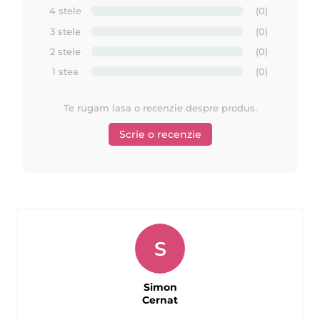
65°C
4 stele
(0)
(aproximativ
), aplicata cu spatula pe zonele pentru
depilare in cantitati mici, se intareste rapid si de obicei se trage
3 stele
(0)
folosind metoda degetelor.
2 stele
(0)
Ceara FILM
este o ceara calda mult mai imbunatatita. Ea
1 stea
(0)
contine ingrediente speciale care confera acestei ceri noi
proprietati si avantaje vizibile, comparativ cu ceara fierbinte
Te rugam lasa o recenzie despre produs.
clasica.
Scrie o recenzie
AVANTAJE pentru Ceara FILM de la ATHINA
Professional:
- aderenta impecabila.
- se intinde foarte usor pe piele,
se muleaza complet pe relieful
S
zonei ce urmeaza a fi depilata.
- nu arde pielea si nu se rupe datorita continutului de polimeri
42-45°C
si datorita topirii cerii la temperaturi joase (
).
Simon
Cernat
- este hipoalergenica deoarece nu contine rasini de pin
naturale (colofonium), nu irita pielea.