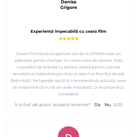
Denisa
Grigore
Experiență impecabilă cu ceara film
Ceara FILM elastica granule roz de la ATHINA este un
adevărat game-changer în rutina mea de epilare. Este
Tutorial epilare Axila cu Ceara FILM elastica Argintie -
incredibil de blândă cu pielea, ideală pentru zonele
ATHINA Premium Formula
sensibile și îndepărtează chiar și cele mai fine fire de păr
fără iritații. Se topește rapid la o temperatură scăzută, ceea
ce înseamnă că nu te vei arde niciodată. O recomand cu
încredere!
V-a fost de ajutor această recenzie?
Da
Nu
(
0
/
0
)