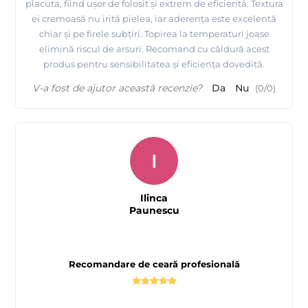
placuta, fiind ușor de folosit și extrem de eficientă. Textura
ei cremoasă nu irită pielea, iar aderența este excelentă
chiar și pe firele subțiri. Topirea la temperaturi joase
elimină riscul de arsuri. Recomand cu căldură acest
produs pentru sensibilitatea și eficiența dovedită.
V-a fost de ajutor această recenzie?
Da
Nu
(
0
/
0
)
I
Ilinca
Paunescu
Recomandare de ceară profesională