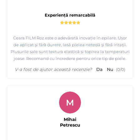
Experiență remarcabilă
Ceara FILM Roz este o adevărată inovație în epilare. Ușor
de aplicat și fără durere, lasă pielea netedă și fără iritații.
Plusurile sale sunt textura elastică și topirea la temperaturi
joase. Recomand cu încredere pentru orice tip de piele.
V-a fost de ajutor această recenzie?
Da
Nu
(
0
/
0
)
M
Mihai
Petrescu