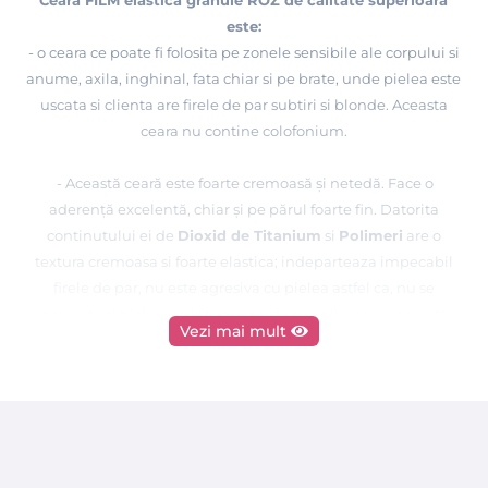
este:
- o ceara ce poate fi folosita pe zonele sensibile ale corpului si
anume, axila, inghinal, fata chiar si pe brate, unde pielea este
uscata si clienta are firele de par subtiri si blonde. Aceasta
ceara nu contine colofonium.
- Această ceară este foarte cremoasă și netedă. Face o
aderență excelentă, chiar și pe părul foarte fin. Datorita
continutului ei de
Dioxid de Titanium
si
Polimeri
are o
textura cremoasa si foarte elastica; indeparteaza impecabil
firele de par, nu este agresiva cu pielea astfel ca, nu se
inroseste si nici nu se irita pielea dupa epilarea cu aceasta
Vezi mai mult
ceara.
Ceara FILM
ATHINA Professional
nu arde si nu se rupe,
avantajele acesteia sunt ca se topeste foarte repede la
42-45°C
temperaturi joase de
fara sa existe posibilitatea de a
arde pielea.