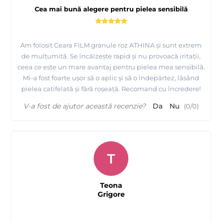
Cea mai bună alegere pentru pielea sensibilă
Am folosit Ceara FILM granule roz ATHINA și sunt extrem
de mulțumită. Se încălzește rapid și nu provoacă iritații,
ceea ce este un mare avantaj pentru pielea mea sensibilă.
Mi-a fost foarte ușor să o aplic și să o îndepărtez, lăsând
pielea catifelată și fără roșeață. Recomand cu încredere!
V-a fost de ajutor această recenzie?
Da
Nu
(
0
/
0
)
T
Teona
Grigore