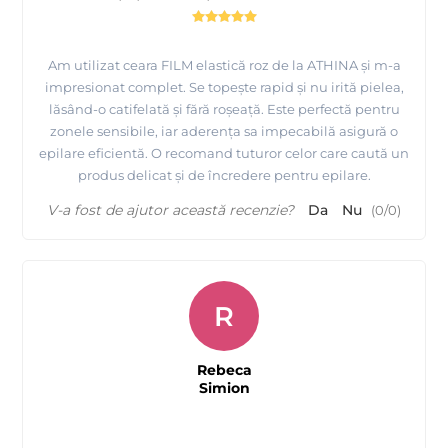
Am utilizat ceara FILM elastică roz de la ATHINA și m-a
impresionat complet. Se topește rapid și nu irită pielea,
lăsând-o catifelată și fără roșeață. Este perfectă pentru
zonele sensibile, iar aderența sa impecabilă asigură o
epilare eficientă. O recomand tuturor celor care caută un
produs delicat și de încredere pentru epilare.
V-a fost de ajutor această recenzie?
Da
Nu
(
0
/
0
)
R
Rebeca
Simion