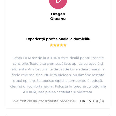
D
Drăgan
Olteanu
Experiență profesională la domiciliu
Tutorial epilare Brate cu Ceara FILM elastica MOV -
ATHINA Premium Formula
Ceara FILM roz de la ATHINA este ideală pentru zonele
sensibile. Textura sa cremoasă face aplicarea ușoară și
eficientă. Am fost uimită de cât de bine aderă chiar și la
firele cele mai fine. Nu irită pielea și nu rămâne roșeață
după epilare. Se topește rapid la temperatură redusă,
oferind un confort maxim. Folosită împreună cu loțiunile
ATHINA, lasă pielea catifelată și hidratată.
V-a fost de ajutor această recenzie?
Da
Nu
(
0
/
0
)