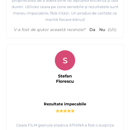
proprietatea de a adera bine fac epilarea eficientă și fără
dureri. Utilizez ceara pe zone sensibile și rezultatele sunt
mereu impecabile, fără iritații. Un produs de calitate ce
merită fiecare bănuț!
V-a fost de ajutor această recenzie?
Da
Nu
(
0
/
0
)
S
Stefan
Florescu
Rezultate impecabile
Ceara FILM granule elastica ATHINA a fost o surpriza