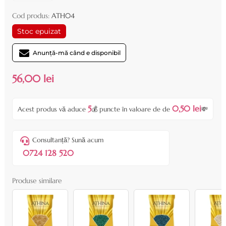
Cod produs:
ATH04
Stoc epuizat
Anunță-mă când e disponibil
56,00 lei
5
0,50 lei
Acest produs vă aduce
💰 puncte în valoare de de
💸
Consultanță? Sună acum
0724 128 520
Produse similare