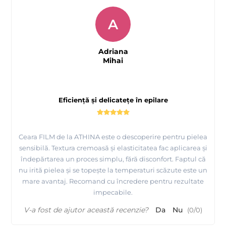
A
Adriana
Mihai
Eficiență și delicatețe în epilare
Ceara FILM de la ATHINA este o descoperire pentru pielea
sensibilă. Textura cremoasă și elasticitatea fac aplicarea și
îndepărtarea un proces simplu, fără disconfort. Faptul că
nu irită pielea și se topește la temperaturi scăzute este un
mare avantaj. Recomand cu încredere pentru rezultate
impecabile.
V-a fost de ajutor această recenzie?
Da
Nu
(
0
/
0
)