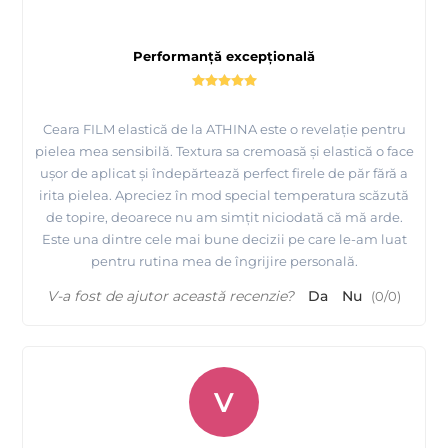
Performanță excepțională
Ceara FILM elastică de la ATHINA este o revelație pentru
pielea mea sensibilă. Textura sa cremoasă și elastică o face
ușor de aplicat și îndepărtează perfect firele de păr fără a
irita pielea. Apreciez în mod special temperatura scăzută
de topire, deoarece nu am simțit niciodată că mă arde.
Este una dintre cele mai bune decizii pe care le-am luat
pentru rutina mea de îngrijire personală.
V-a fost de ajutor această recenzie?
Da
Nu
(
0
/
0
)
V