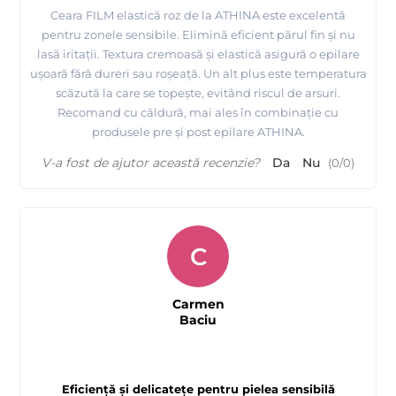
Ceara FILM elastică roz de la ATHINA este excelentă
pentru zonele sensibile. Elimină eficient părul fin și nu
lasă iritații. Textura cremoasă și elastică asigură o epilare
ușoară fără dureri sau roșeață. Un alt plus este temperatura
scăzută la care se topește, evitând riscul de arsuri.
Recomand cu căldură, mai ales în combinație cu
produsele pre și post epilare ATHINA.
V-a fost de ajutor această recenzie?
Da
Nu
(
0
/
0
)
C
Carmen
Baciu
Eficiență și delicatețe pentru pielea sensibilă