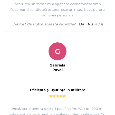
încălzirea uniformă m-a ajutat să economisesc timp.
Recomand cu căldură tuturor, este un must-have pentru
îngrijirea personală.
V-a fost de ajutor această recenzie?
Da
Nu
(
0
/
0
)
G
Gabriela
Pavel
Eficiență și ușurință în utilizare
Incalzitorul pentru ceara si parafina Pro Wax de 400 ml
este soluția ideală pentru o epilare profesională acasă. Cu