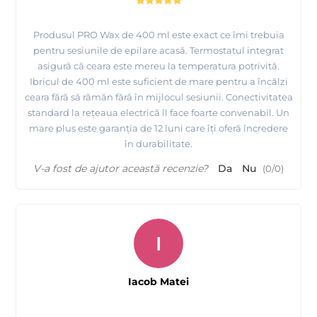
Produsul PRO Wax de 400 ml este exact ce îmi trebuia
pentru sesiunile de epilare acasă. Termostatul integrat
asigură că ceara este mereu la temperatura potrivită.
Ibricul de 400 ml este suficient de mare pentru a încălzi
ceara fără să rămăn fără în mijlocul sesiunii. Conectivitatea
standard la rețeaua electrică îl face foarte convenabil. Un
mare plus este garanția de 12 luni care îți oferă încredere
în durabilitate.
V-a fost de ajutor această recenzie?
Da
Nu
(
0
/
0
)
I
Iacob Matei