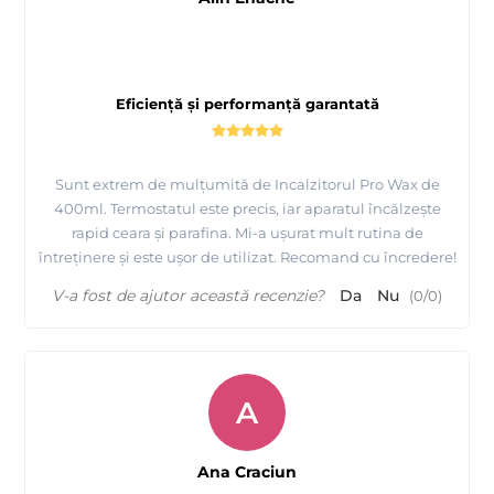
Eficiență și performanță garantată
Sunt extrem de mulțumită de Incalzitorul Pro Wax de
400ml. Termostatul este precis, iar aparatul încălzește
rapid ceara și parafina. Mi-a ușurat mult rutina de
întreținere și este ușor de utilizat. Recomand cu încredere!
V-a fost de ajutor această recenzie?
Da
Nu
(
0
/
0
)
A
Ana Craciun