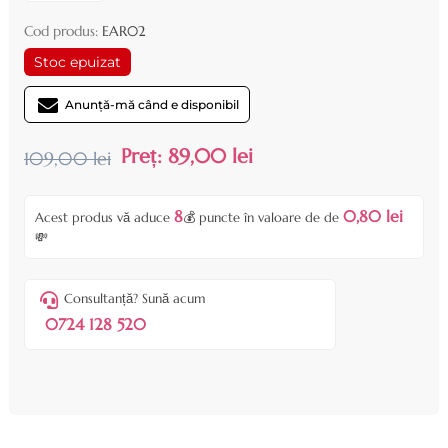
Cod produs:
EAR02
Stoc epuizat
Anunță-mă când e disponibil
Preț:
89,00 lei
109,00 lei
8
0,80 lei
Acest produs vă aduce
💰 puncte în valoare de de
💸
Consultanță? Sună acum
0724 128 520