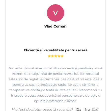
V
Vlad Coman
Eficiență și versatilitate pentru acasă
Am achiziționat acest încălzitor de ceară și parafină și sunt
extrem de mulțumită de performanța lui. Termostatul
este ușor de reglat, iar dimensiunea de 400 ml este ideală
pentru uz casnic. Încălzește rapid, iar ceara rămâne la
temperatura dorită pe toată durata epilării. Recomand cu
încredere acest produs oricărei persoane care dorește o
epilare profesională acasă.
V-a fost de ajutor această recenzie?
Da
Nu
(
0
/
0
)