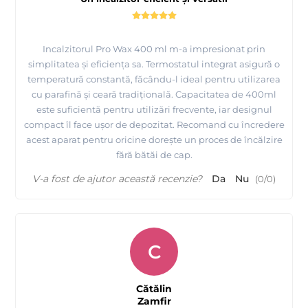
Incalzitorul Pro Wax 400 ml m-a impresionat prin
simplitatea și eficiența sa. Termostatul integrat asigură o
temperatură constantă, făcându-l ideal pentru utilizarea
cu parafină și ceară tradițională. Capacitatea de 400ml
este suficientă pentru utilizări frecvente, iar designul
compact îl face ușor de depozitat. Recomand cu încredere
acest aparat pentru oricine dorește un proces de încălzire
fără bătăi de cap.
V-a fost de ajutor această recenzie?
Da
Nu
(
0
/
0
)
C
Cătălin
Zamfir