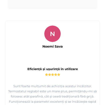
N
Noemi Sava
Eficiență și ușurință în utilizare
Sunt foarte mulțumit de achiziția acestui încălzitor.
Termostatul reglabil este un mare plus, permițându-mi să
folosesc atât parafină, cât și ceară tradițională fără grijă.
Funcționează la parametri excelenți și se încălzește rapid