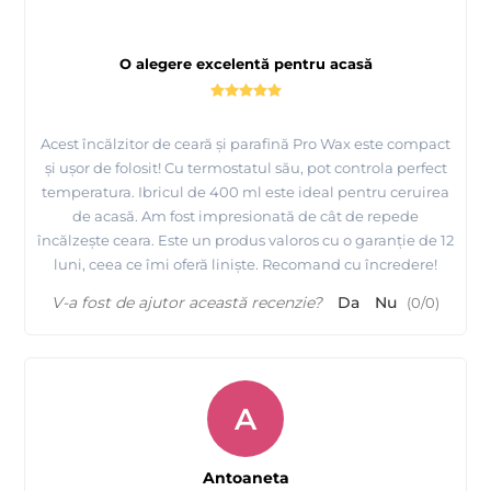
O alegere excelentă pentru acasă
Acest încălzitor de ceară și parafină Pro Wax este compact
și ușor de folosit! Cu termostatul său, pot controla perfect
temperatura. Ibricul de 400 ml este ideal pentru ceruirea
de acasă. Am fost impresionată de cât de repede
încălzește ceara. Este un produs valoros cu o garanție de 12
luni, ceea ce îmi oferă liniște. Recomand cu încredere!
V-a fost de ajutor această recenzie?
Da
Nu
(
0
/
0
)
A
Antoaneta