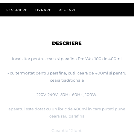
DESCRIERE
LIVRARE
RECENZII
DESCRIERE
Incalzitor pentru ceara si parafina Pro Wax 100 de 400ml
- cu termostat pentru parafina, cutii ceara de 400ml si pentru
ceara traditionala
220V-240V , 50Hz-60Hz , 100W.
aparatul este dotat cu un ibric de 400ml in care puteti pune
ceara sau parafina
Garantie 12 luni.