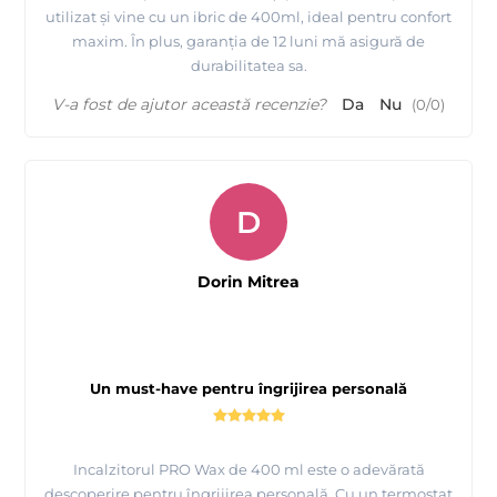
utilizat și vine cu un ibric de 400ml, ideal pentru confort
maxim. În plus, garanția de 12 luni mă asigură de
durabilitatea sa.
V-a fost de ajutor această recenzie?
Da
Nu
(
0
/
0
)
D
Dorin Mitrea
Un must-have pentru îngrijirea personală
Incalzitorul PRO Wax de 400 ml este o adevărată
descoperire pentru îngrijirea personală. Cu un termostat