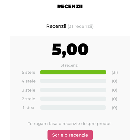
RECENZII
Recenzii
(31 recenzii)
5,00
31 recenzii
5 stele
(31)
4 stele
(0)
3 stele
(0)
2 stele
(0)
1 stea
(0)
Te rugam lasa o recenzie despre produs.
Scrie o recenzie