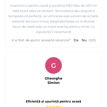
Incalzitorul pentru ceară și parafină PRO Wax de 400 ml
este exact ceea ce căutam. Termostatul său asigură o
temperatură perfectă, iar utilizarea este extrem de simplă,
datorită ibricului inclus. Adaptabilitatea lui la diverse
tipuri de ceară este un mare avantaj pentru mine. Cu
siguranță îl recomand!
V-a fost de ajutor această recenzie?
Da
Nu
(
0
/
0
)
G
Gheorghe
Simion
Eficiență și ușurință pentru acasă