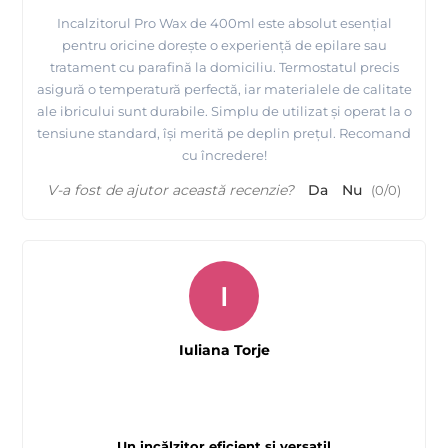
Incalzitorul Pro Wax de 400ml este absolut esențial
pentru oricine dorește o experiență de epilare sau
tratament cu parafină la domiciliu. Termostatul precis
asigură o temperatură perfectă, iar materialele de calitate
ale ibricului sunt durabile. Simplu de utilizat și operat la o
tensiune standard, își merită pe deplin prețul. Recomand
cu încredere!
V-a fost de ajutor această recenzie?
Da
Nu
(
0
/
0
)
I
Iuliana Torje
Un incălzitor eficient și versatil