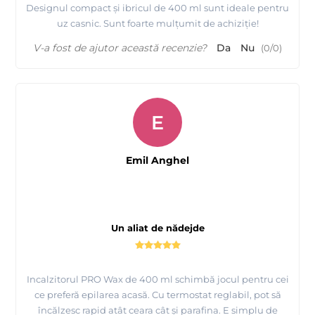
Designul compact și ibricul de 400 ml sunt ideale pentru
uz casnic. Sunt foarte mulțumit de achiziție!
V-a fost de ajutor această recenzie?
Da
Nu
(
0
/
0
)
E
Emil Anghel
Un aliat de nădejde
Incalzitorul PRO Wax de 400 ml schimbă jocul pentru cei
ce preferă epilarea acasă. Cu termostat reglabil, pot să
încălzesc rapid atât ceara cât și parafina. E simplu de