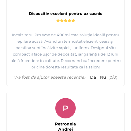
Dispozitiv excelent pentru uz casnic
Încalzitorul Pro Wax de 400ml este soluția ideală pentru
epilare acasă. Având un termostat eficient, ceara și
parafina sunt încălzite rapid și uniform. Designul său
compact îl face ușor de depozitat, iar garanția de 12 luni
oferă încredere în calitate. Recomand cu încredere pentru
oricine dorește rezultate ca la salon!
V-a fost de ajutor această recenzie?
Da
Nu
(
0
/
0
)
P
Petronela
Andrei