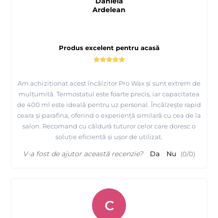
Daniela
Ardelean
Produs excelent pentru acasă
Am achiziționat acest încălzitor Pro Wax și sunt extrem de
mulțumită. Termostatul este foarte precis, iar capacitatea
de 400 ml este ideală pentru uz personal. Încălzește rapid
ceara și parafina, oferind o experiență similară cu cea de la
salon. Recomand cu căldură tuturor celor care doresc o
soluție eficientă și ușor de utilizat.
V-a fost de ajutor această recenzie?
Da
Nu
(
0
/
0
)
C