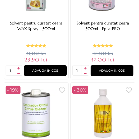
Solvent pentru curatat ceara
Solvent pentru curatat ceara
WAX Spray - 500ml
500ml - EpilatPRO
41,00 lei
47,00 lei
29,90 lei
37,00 lei
ADAUGĂ ÎN COȘ
ADAUGĂ ÎN COȘ
- 19%
- 30%