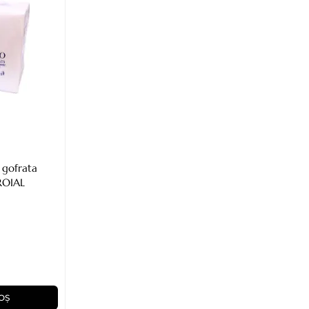
 gofrata
ROIAL
OȘ