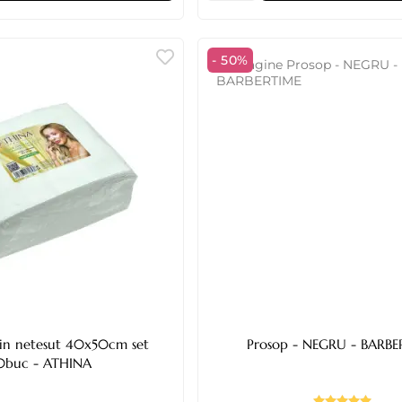
- 50%
in netesut 40x50cm set
Prosop - NEGRU
0buc - ATHINA