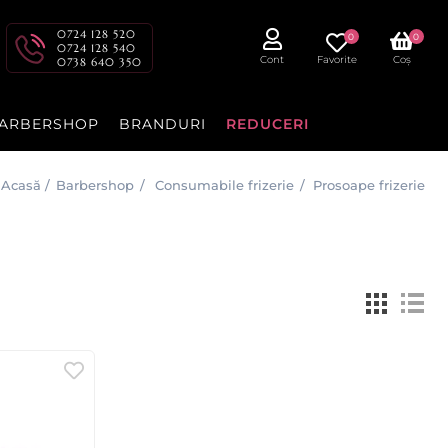
0724 128 520
0
0
0724 128 540
Cont
Favorite
Coș
0738 640 350
ARBERSHOP
BRANDURI
REDUCERI
Acasă
/
Barbershop
/
Consumabile frizerie
/
Prosoape frizerie