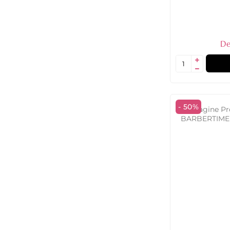
De
- 50%