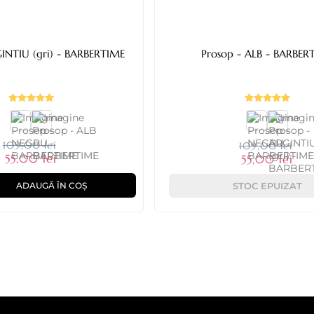
Prosop - ARGINTIU (gri) - BARBERTIME
Prosop - ALB - B
109,00 lei
109,00 lei
55,00 lei
55,00 lei
STOC EPUIZAT
ADAUGĂ ÎN COȘ