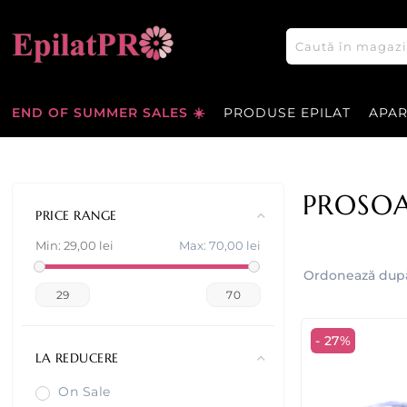
END OF SUMMER SALES ☀️
PRODUSE EPILAT
APA
PROSOA
PRICE RANGE
Min:
29,00 lei
Max:
70,00 lei
Ordonează dup
29
70
- 27%
LA REDUCERE
On Sale