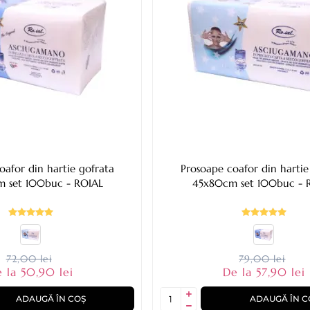
oafor din hartie gofrata
Prosoape coafor din hartie
 set 100buc - ROIAL
45x80cm set 100buc - 
72,00 lei
79,00 lei
 la 50,90 lei
De la 57,90 lei
ADAUGĂ ÎN COȘ
ADAUGĂ ÎN C