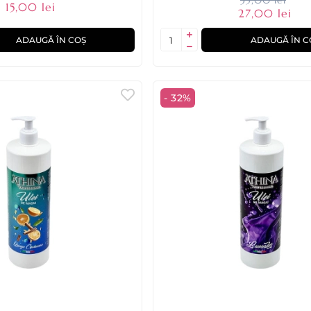
15,00 lei
27,00 lei
ADAUGĂ ÎN COȘ
ADAUGĂ ÎN C
- 32%