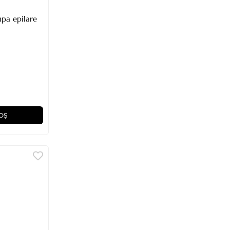
upa epilare
OȘ