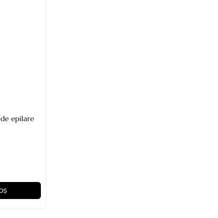
de epilare
OȘ