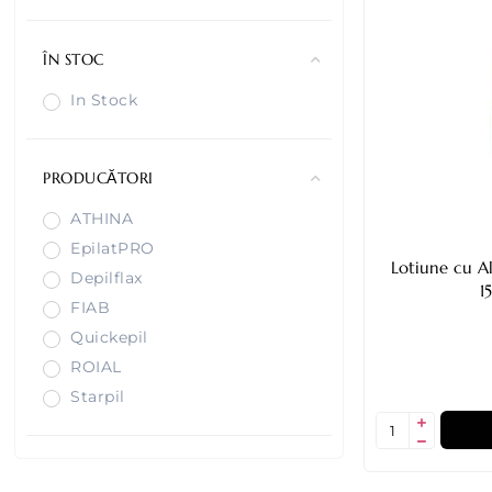
ÎN STOC
In Stock
PRODUCĂTORI
ATHINA
EpilatPRO
Lotiune cu Al
Depilflax
1
FIAB
Quickepil
ROIAL
Starpil