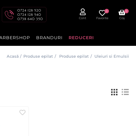
0724 128 520
0
0
0724 128 540
Cont
Favorite
Coș
0738 640 350
ARBERSHOP
BRANDURI
REDUCERI
Acasă
/
Produse epilat
/
Produse epilat
/
Uleiuri si Emulsii