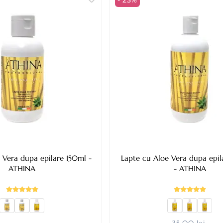
- 23%
 Vera dupa epilare 150ml -
Lapte cu Aloe Vera dupa epi
ATHINA
- ATHINA
35,00 lei