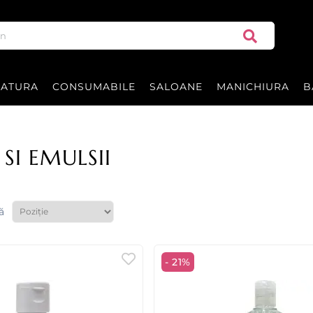
RATURA
CONSUMABILE
SALOANE
MANICHIURA
B
 SI EMULSII
ă
- 21%