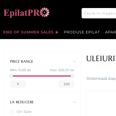
END OF SUMMER SALES ☀️
PRODUSE EPILAT
APA
ULEIURI
PRICE RANGE
Min:
11,00 lei
Max:
329,00 lei
Ordonează dup
11
329
LA REDUCERE
On Sale