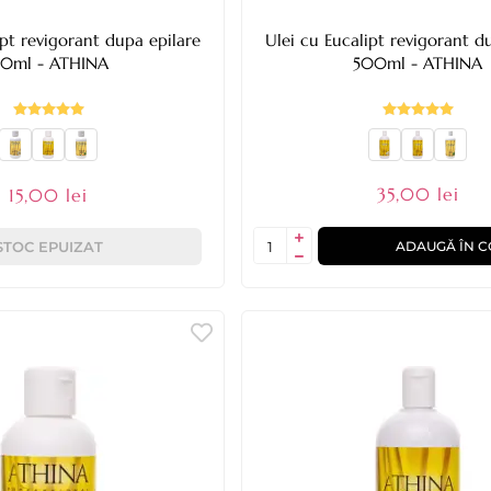
ipt revigorant dupa epilare
Ulei cu Eucalipt revigorant d
50ml - ATHINA
500ml - ATHINA
35,00 lei
15,00 lei
STOC EPUIZAT
ADAUGĂ ÎN C