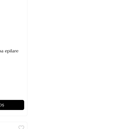
a epilare
OȘ