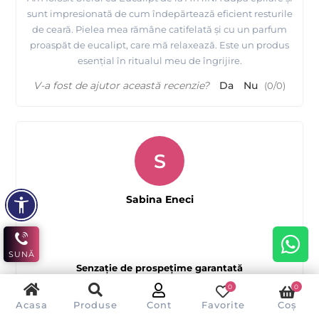
sunt impresionată de cum îndepărtează eficient resturile
de ceară. Pielea mea rămâne catifelată și cu un parfum
proaspăt de eucalipt, care mă relaxează. Este un produs
esențial în ritualul meu de îngrijire.
V-a fost de ajutor această recenzie?
Da
Nu
(
0
/
0
)
S
Sabina Eneci
SUNĂ
Senzație de prospețime garantată
0
0
Acasa
Produse
Cont
Favorite
Coș