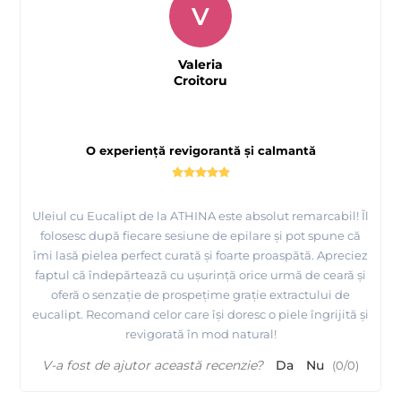
V
Valeria
Croitoru
O experiență revigorantă și calmantă
Uleiul cu Eucalipt de la ATHINA este absolut remarcabil! Îl
folosesc după fiecare sesiune de epilare și pot spune că
îmi lasă pielea perfect curată și foarte proaspătă. Apreciez
faptul că îndepărtează cu ușurință orice urmă de ceară și
oferă o senzație de prospețime grație extractului de
eucalipt. Recomand celor care își doresc o piele îngrijită și
revigorată în mod natural!
V-a fost de ajutor această recenzie?
Da
Nu
(
0
/
0
)