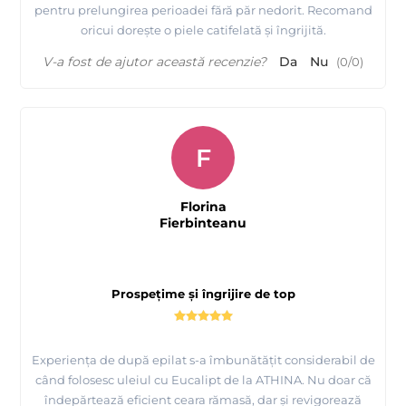
pentru prelungirea perioadei fără păr nedorit. Recomand
oricui dorește o piele catifelată și îngrijită.
V-a fost de ajutor această recenzie?
Da
Nu
(
0
/
0
)
F
Florina
Fierbinteanu
Prospețime și îngrijire de top
Experiența de după epilat s-a îmbunătățit considerabil de
când folosesc uleiul cu Eucalipt de la ATHINA. Nu doar că
îndepărtează eficient ceara rămasă, dar și revigorează