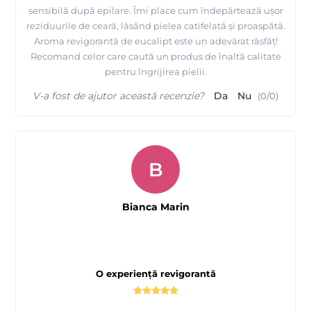
sensibilă după epilare. Îmi place cum îndepărtează ușor
reziduurile de ceară, lăsând pielea catifelată și proaspătă.
Aroma revigorantă de eucalipt este un adevărat răsfăț!
Recomand celor care caută un produs de înaltă calitate
pentru îngrijirea pielii.
V-a fost de ajutor această recenzie?
Da
Nu
(
0
/
0
)
B
Bianca Marin
O experiență revigorantă