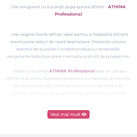
ATHINA
Ulei revigorant cu Eucalipt dupa epilare 500ml -
Professional
Ulei vegetal foarte rafinat, ideal pentru a îndepărta eficient
eventualele resturi de ceară depilatoare. Prezenţa uleiului
esenţial de eucalipt îi conferă produsului proprietăţi
revigorante lăsând pe piele o senzaţie plăcută de prospeţime.
ATHINA Professional
Uleiul cu Eucalipt
este un ulei pur
rafinat ce se aplica dupa epilare pentru a indeparta reziduurile
de ceara de pe corp. Datorita continutului de extract de
Eucalipt, acest ulei are proprietati revigorante si calmante.
ATHINA Professional
Lotiunile si uleiurile
au fost
Vezi mai mult
concepute special pentru imbunatatirea aspectului pielii si
bunastarea clientei inainte si dupa epilare. Pot fi folosite atat
in saloanele de infrumusetare cat si acasa pentru a prelungi
perioada de crestere a firelor de par. Acest lucru se datoreaza