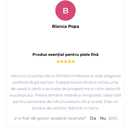
B
Bianca Popa
Produs esențial pentru piele fină
Uleiul cu Eucalipt de la ATHINA Professional este alegerea
perfectă după epilare. Îndepărtează eficient reziduurile
de ceară și oferă o senzație de prospețime și calm datorită
eucaliptului. Pielea rămâne netedă și revigorată. Ideal atât
pentru saloanele de înfrumusețare cât și acasă. Este un
produs de calitate, fabricat în Italia.
V-a fost de ajutor această recenzie?
Da
Nu
(
0
/
0
)