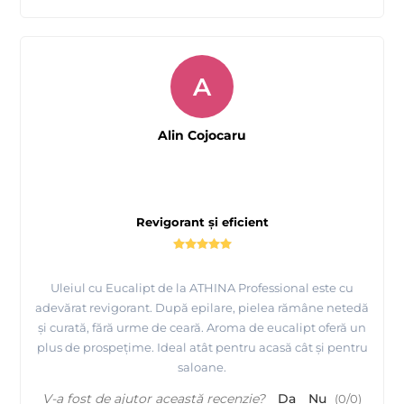
A
Alin Cojocaru
Revigorant și eficient
Uleiul cu Eucalipt de la ATHINA Professional este cu
adevărat revigorant. După epilare, pielea rămâne netedă
și curată, fără urme de ceară. Aroma de eucalipt oferă un
plus de prospețime. Ideal atât pentru acasă cât și pentru
saloane.
V-a fost de ajutor această recenzie?
Da
Nu
(
0
/
0
)