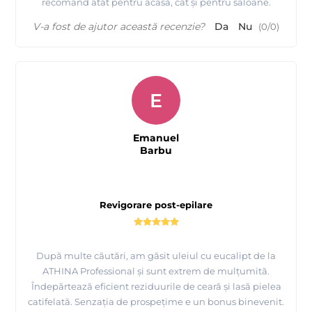
recomand atât pentru acasă, cât și pentru saloane.
V-a fost de ajutor această recenzie?
Da
Nu
(
0
/
0
)
E
Emanuel
Barbu
Revigorare post-epilare
După multe căutări, am găsit uleiul cu eucalipt de la
ATHINA Professional și sunt extrem de mulțumită.
Îndepărtează eficient reziduurile de ceară și lasă pielea
catifelată. Senzația de prospețime e un bonus binevenit.