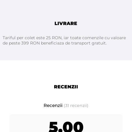
continutului lor de ingrediente active naturale.
LIVRARE
ATHINA Professional
Fabricat in Italia pentru
Tariful per colet este 25 RON, iar toate comenzile cu valoare
de peste 399 RON beneficiaza de transport gratuit.
- prezentare: la flacon de 500 ml
- termen de valabilitate: 24 luni de la deschiderea flaconului
- depozitati produsul într-un loc uscat si răcoros.
RECENZII
Recenzii
(31 recenzii)
5,00