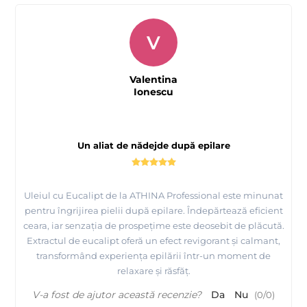
V
Valentina
Ionescu
Un aliat de nădejde după epilare
Uleiul cu Eucalipt de la ATHINA Professional este minunat
pentru îngrijirea pielii după epilare. Îndepărtează eficient
ceara, iar senzația de prospețime este deosebit de plăcută.
Extractul de eucalipt oferă un efect revigorant și calmant,
transformând experiența epilării într-un moment de
relaxare și răsfăț.
V-a fost de ajutor această recenzie?
Da
Nu
(
0
/
0
)