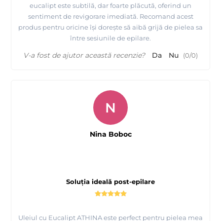
eucalipt este subtilă, dar foarte plăcută, oferind un
sentiment de revigorare imediată. Recomand acest
produs pentru oricine își dorește să aibă grijă de pielea sa
între sesiunile de epilare.
V-a fost de ajutor această recenzie?
Da
Nu
(
0
/
0
)
N
Nina Boboc
Soluția ideală post-epilare
Uleiul cu Eucalipt ATHINA este perfect pentru pielea mea