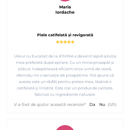
Maria
Iordache
Piele catifelată și revigorată
Uleiul cu Eucalipt de la ATHINA a devenit rapid soluția
mea preferată după epilare. Cu un miros proaspăt și
plăcut, îndepărtează eficient orice urmă de ceară,
oferindu-mi o senzație de prospețime. Pot spune că
acesta este un răsfăț pentru pielea mea, lăsând-o
catifelată și liniștită. Este clar un produs de calitate,
fabricat cu ingrediente naturale.
V-a fost de ajutor această recenzie?
Da
Nu
(
0
/
0
)