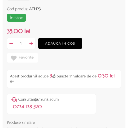
Cod produs:
ATH23
În stoc
35,00 lei
ADAUGĂ ÎN COȘ
Favorite
3
0,30 lei
Acest produs vă aduce
💰 puncte în valoare de de
💸
Consultanță? Sună acum
0724 128 520
Produse similare