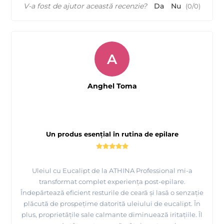
V-a fost de ajutor această recenzie?
Da
Nu
(
0
/
0
)
A
Anghel Toma
Un produs esențial în rutina de epilare
Uleiul cu Eucalipt de la ATHINA Professional mi-a
transformat complet experiența post-epilare.
Îndepărtează eficient resturile de ceară și lasă o senzație
plăcută de prospețime datorită uleiului de eucalipt. În
plus, proprietățile sale calmante diminuează iritațiile. Îl