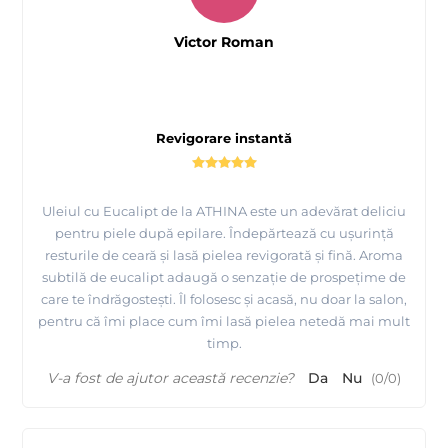
Victor Roman
Revigorare instantă
Uleiul cu Eucalipt de la ATHINA este un adevărat deliciu
pentru piele după epilare. Îndepărtează cu ușurință
resturile de ceară și lasă pielea revigorată și fină. Aroma
subtilă de eucalipt adaugă o senzație de prospețime de
care te îndrăgostești. Îl folosesc și acasă, nu doar la salon,
pentru că îmi place cum îmi lasă pielea netedă mai mult
timp.
V-a fost de ajutor această recenzie?
Da
Nu
(
0
/
0
)