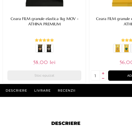
Ceara FILM granule elastica 1kg MOV -
Ceara FILM granule el
ATHINA PREMIUM
ATH
58,00 lei
56,0
Stoc epuizat
AD
DESCRIERE
LIVRARE
RECENZII
DESCRIERE