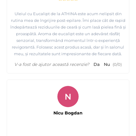
Uleiul cu Eucalipt de la ATHINA este acum nelipsit din
rutina mea de îngrijire post-epilare. Îmi place cât de rapid
îndepărtează reziduurile de ceară și cum lasă pielea fină și
proaspătă. Aroma de eucalipt este un adevărat răsfăț
senzorial, transformând momentul într-o experiență
revigorantă. Folosesc acest produs acasă, dar și în salonul
meu, și rezultatele sunt impresionante de fiecare dată.
V-a fost de ajutor această recenzie?
Da
Nu
(
0
/
0
)
N
Nicu Bogdan