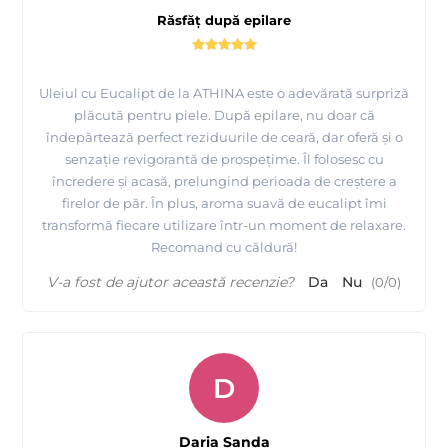
Răsfăț după epilare
Uleiul cu Eucalipt de la ATHINA este o adevărată surpriză
plăcută pentru piele. După epilare, nu doar că
îndepărtează perfect reziduurile de ceară, dar oferă și o
senzație revigorantă de prospețime. Îl folosesc cu
încredere și acasă, prelungind perioada de creștere a
firelor de păr. În plus, aroma suavă de eucalipt îmi
transformă fiecare utilizare într-un moment de relaxare.
Recomand cu căldură!
V-a fost de ajutor această recenzie?
Da
Nu
(
0
/
0
)
D
Daria Sanda