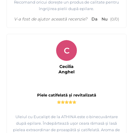
Recomand oricui dorește un produs de calitate pentru
îngrijirea pielii după epilare.
V-a fost de ajutor această recenzie?
Da
Nu
(
0
/
0
)
C
Cecilia
Anghel
Piele catifelată și revitalizată
Uleiul cu Eucalipt de la ATHINA este o binecuvântare
după epilare. Îndepărtează ușor ceara rămasă și lasă
pielea extraordinar de proaspătă și catifelată. Aroma de