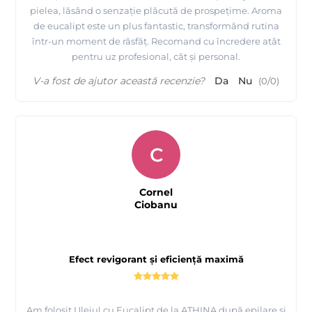
pielea, lăsând o senzație plăcută de prospețime. Aroma
de eucalipt este un plus fantastic, transformând rutina
într-un moment de răsfăț. Recomand cu încredere atât
pentru uz profesional, cât și personal.
V-a fost de ajutor această recenzie?
Da
Nu
(
0
/
0
)
C
Cornel
Ciobanu
Efect revigorant și eficiență maximă
Am folosit Uleiul cu Eucalipt de la ATHINA după epilare și