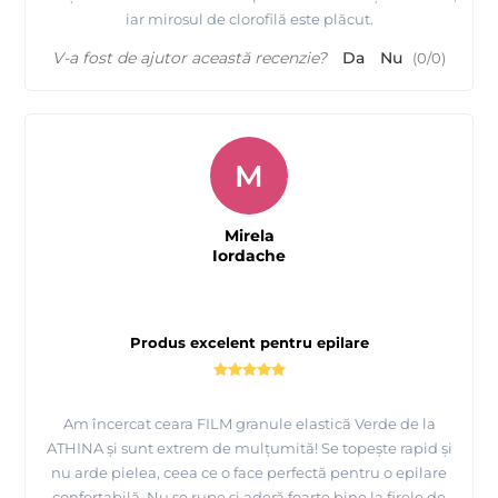
iar mirosul de clorofilă este plăcut.
V-a fost de ajutor această recenzie?
Da
Nu
(
0
/
0
)
M
Mirela
Iordache
Produs excelent pentru epilare
Am încercat ceara FILM granule elastică Verde de la
ATHINA și sunt extrem de mulțumită! Se topește rapid și
nu arde pielea, ceea ce o face perfectă pentru o epilare
confortabilă. Nu se rupe și aderă foarte bine la firele de