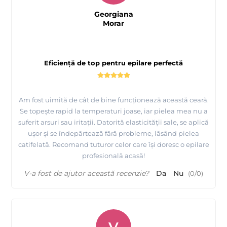
Georgiana
Morar
Eficiență de top pentru epilare perfectă
Am fost uimită de cât de bine funcționează această ceară.
Se topește rapid la temperaturi joase, iar pielea mea nu a
suferit arsuri sau iritații. Datorită elasticității sale, se aplică
ușor și se îndepărtează fără probleme, lăsând pielea
catifelată. Recomand tuturor celor care își doresc o epilare
profesională acasă!
V-a fost de ajutor această recenzie?
Da
Nu
(
0
/
0
)