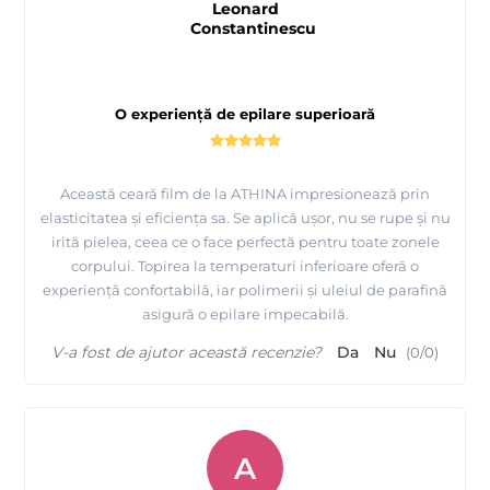
Leonard
Constantinescu
O experiență de epilare superioară
Această ceară film de la ATHINA impresionează prin
elasticitatea și eficiența sa. Se aplică ușor, nu se rupe și nu
irită pielea, ceea ce o face perfectă pentru toate zonele
Tutorial epilare Brate cu Ceara FILM elastica Aurie -
corpului. Topirea la temperaturi inferioare oferă o
ATHINA Premium Formula
experiență confortabilă, iar polimerii și uleiul de parafină
asigură o epilare impecabilă.
V-a fost de ajutor această recenzie?
Da
Nu
(
0
/
0
)
A