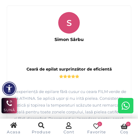
S
Simon Sârbu
Ceară de epilat surprinzător de eficientă
O experiență de epilare fără cusur cu ceara FILM verde de
la ATHINA. Se aplică ușor și nu irită pielea. Consistența
elastică și topirea la temperaturi scăzute sunt remarcabile.
SUNĂ
Ideală pentru toate zonele corpului, lasă pielea catifelată
și fără disconfort. Recomand cu încredere pentru acasă
0
0
sau salon.
Acasa
Produse
Cont
Favorite
Coș
V-a fost de ajutor această recenzie?
Da
Nu
(
0
/
0
)