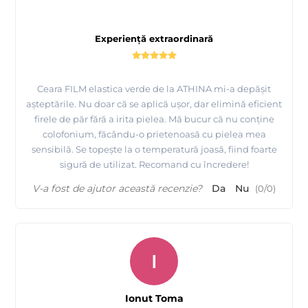
Experiență extraordinară
Ceara FILM elastica verde de la ATHINA mi-a depășit
așteptările. Nu doar că se aplică ușor, dar elimină eficient
firele de păr fără a irita pielea. Mă bucur că nu conține
colofonium, făcându-o prietenoasă cu pielea mea
sensibilă. Se topește la o temperatură joasă, fiind foarte
sigură de utilizat. Recomand cu încredere!
V-a fost de ajutor această recenzie?
Da
Nu
(
0
/
0
)
I
Ionut Toma