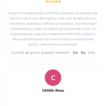
Ceara FILM elastică de la ATHINA a devenit un element de
bază în rutina mea de îngrijire. Este ușor de aplicat și nu
irită pielea, lăsând-o catifelată și hidratată. Datorită topirii
la temperaturi joase, nu trebuie să mă tem de arsuri, iar
elasticitatea sa asigură o îndepărtare eficientă a părului.
Recomand folosirea loțiunilor înainte și după epilare
pentru cele mai bune rezultate.
V-a fost de ajutor această recenzie?
Da
Nu
(
0
/
0
)
C
Cătălin Rusu