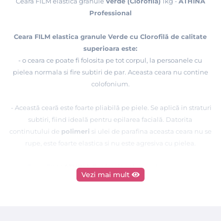
Ceara FILM elastica granule
Verde (Clorofilă)
1kg -
ATHINA
Professional
Ceara FILM elastica granule Verde cu Clorofilă de calitate
superioara este:
- o ceara ce poate fi folosita pe tot corpul, la persoanele cu
pielea normala si fire subtiri de par. Aceasta ceara nu contine
colofonium.
- Această ceară este foarte pliabilă pe piele. Se aplică in straturi
subtiri, fiind ideală pentru epilarea facială. Datorita
continutului de
polimeri
si ulei de parafina aceasta ceara nu se
rupe, este foarte elastica si nu este agresiva cu pielea.
Ceara FILM
ATHINA Professional
nu arde si nu se rupe,
Vezi mai mult
avantajele acesteia sunt ca se topeste foarte repede la
42-45°C
temperaturi joase de
fara sa existe posibilitatea de a
arde pielea.