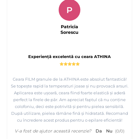
P
Patricia
Sorescu
Experiență excelentă cu ceara ATHINA
Ceara FILM granule de la ATHINA este absolut fantastică!
Se topește rapid la temperaturi joase și nu provoacă arsuri.
Aplicarea este ușoară, ceara fiind foarte elastică și aderă
perfect la firele de păr. Am apreciat faptul că nu conține
colofoniu, deci este potrivită și pentru pielea sensibilă.
După utilizare, pielea rămâne fină și hidratată. Recomand
cu încredere acest produs pentru o epilare eficientă!
V-a fost de ajutor această recenzie?
Da
Nu
(
0
/
0
)