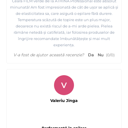
Ceara FILM verde de la ATHINA Professional este absolut
minunată! Am fost impresionată de cât de ușor se aplică și
de elasticitatea sa, care asigură o epilare fără durere.
Temperatura scăzută de topire este un plus major,
deoarece nu există riscul de a-mi arde pielea. Pielea
rămâne netedă și catifelată, iar folosirea produselor de
îngrijire recomandate îmbunătățește și mai mult
experiența.
V-a fost de ajutor această recenzie?
Da
Nu
(
0
/
0
)
V
Valeriu Jinga