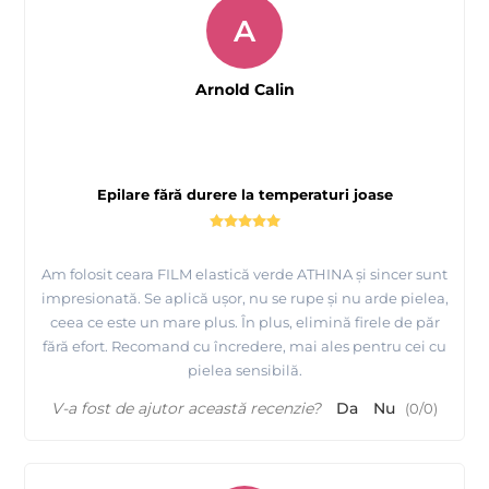
A
Arnold Calin
Tutorial epilare Brate cu Ceara FILM elastica MOV -
ATHINA Premium Formula
Epilare fără durere la temperaturi joase
Am folosit ceara FILM elastică verde ATHINA și sincer sunt
impresionată. Se aplică ușor, nu se rupe și nu arde pielea,
ceea ce este un mare plus. În plus, elimină firele de păr
fără efort. Recomand cu încredere, mai ales pentru cei cu
pielea sensibilă.
V-a fost de ajutor această recenzie?
Da
Nu
(
0
/
0
)