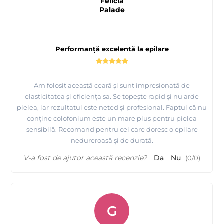
Felicia
Palade
Performanță excelentă la epilare
Am folosit această ceară și sunt impresionată de
elasticitatea și eficiența sa. Se topește rapid și nu arde
pielea, iar rezultatul este neted și profesional. Faptul că nu
conține colofonium este un mare plus pentru pielea
sensibilă. Recomand pentru cei care doresc o epilare
nedureroasă și de durată.
V-a fost de ajutor această recenzie?
Da
Nu
(
0
/
0
)
G