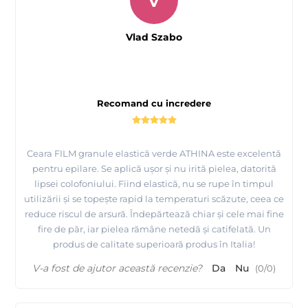
V
Vlad Szabo
Recomand cu incredere
Ceara FILM granule elastică verde ATHINA este excelentă
pentru epilare. Se aplică ușor și nu irită pielea, datorită
lipsei colofoniului. Fiind elastică, nu se rupe în timpul
utilizării și se topește rapid la temperaturi scăzute, ceea ce
reduce riscul de arsură. Îndepărtează chiar și cele mai fine
fire de păr, iar pielea rămâne netedă și catifelată. Un
produs de calitate superioară produs în Italia!
V-a fost de ajutor această recenzie?
Da
Nu
(
0
/
0
)