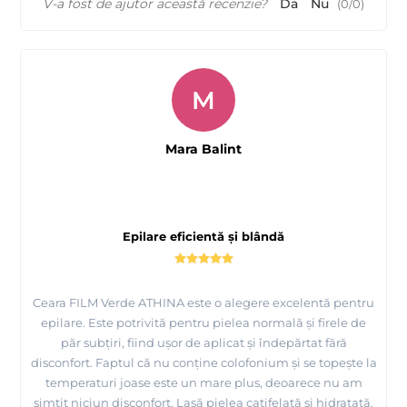
V-a fost de ajutor această recenzie?
Da
Nu
(
0
/
0
)
M
Mara Balint
Epilare eficientă și blândă
Ceara FILM Verde ATHINA este o alegere excelentă pentru
epilare. Este potrivită pentru pielea normală și firele de
păr subțiri, fiind ușor de aplicat și îndepărtat fără
disconfort. Faptul că nu conține colofonium și se topește la
temperaturi joase este un mare plus, deoarece nu am
simțit niciun disconfort. Lasă pielea catifelată și hidratată,