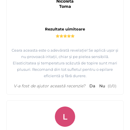
- potrivita pentru indepartarea firelor de par indiferent de
Nicoleta
Toma
grosime sau lungime.
- se aplica in strat subtire, nu mai mult de 1 mm (astfel
cantitatea folosita scade pana la 1,6 ori), se trage apoi cu mana.
- nu se rupe in timpul indepartarii.
Rezultate uimitoare
Consultati mai jos tabelul cu avantaje ale cerii FILM ATHINA
Ceara aceasta este o adevărată revelație! Se aplică ușor și
Professional
nu provoacă iritații, chiar și pe pielea sensibilă.
Elasticitatea și temperatura scăzută de topire sunt mari
plusuri. Recomand din tot sufletul pentru o epilare
eficientă și fără durere.
V-a fost de ajutor această recenzie?
Da
Nu
(
0
/
0
)
L