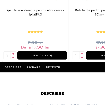
Spatula inox dreapta pentru intins ceara -
Rola hartie pentru p
EpilatPRO
80m - 
15,00 lei
37,00
De la 13,00 lei
27,90
ADAUGĂ ÎN COȘ
AD
DESCRIERE
LIVRARE
RECENZII
DESCRIERE