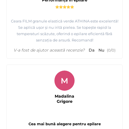
Performanță în epilare
Ceara FILM granule elastică verde ATHINA este excelentă!
Se aplică ușor și nu irită pielea. Se topește rapid la
temperaturi scăzute, oferind o epilare eficientă fără
senzația de arsură. Recomand!
V-a fost de ajutor această recenzie?
Da
Nu
(
0
/
0
)
M
Madalina
Grigore
Cea mai bună alegere pentru epilare