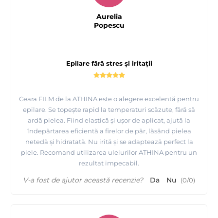
Aurelia
Popescu
Epilare fără stres și iritații
Tutorial epilare Axila cu Ceara FILM elastica Argintie -
ATHINA Premium Formula
Ceara FILM de la ATHINA este o alegere excelentă pentru
epilare. Se topește rapid la temperaturi scăzute, fără să
ardă pielea. Fiind elastică și ușor de aplicat, ajută la
îndepărtarea eficientă a firelor de păr, lăsând pielea
netedă și hidratată. Nu irită și se adaptează perfect la
piele. Recomand utilizarea uleiurilor ATHINA pentru un
rezultat impecabil.
V-a fost de ajutor această recenzie?
Da
Nu
(
0
/
0
)