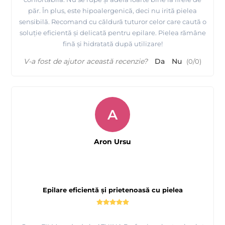
păr. În plus, este hipoalergenică, deci nu irită pielea
sensibilă. Recomand cu căldură tuturor celor care caută o
soluție eficientă și delicată pentru epilare. Pielea rămâne
fină și hidratată după utilizare!
V-a fost de ajutor această recenzie?
Da
Nu
(
0
/
0
)
A
Aron Ursu
Epilare eficientă și prietenoasă cu pielea