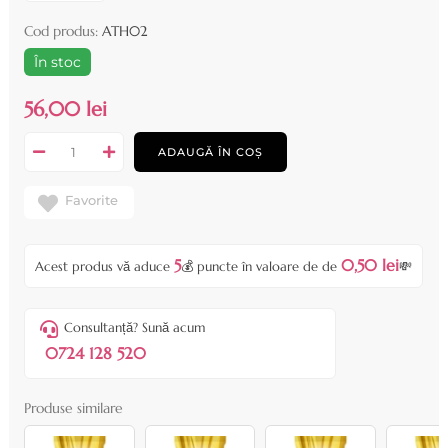
Cod produs:
ATH02
În stoc
56,00 lei
ADAUGĂ ÎN COȘ
Favorite
5
0,50 lei
Acest produs vă aduce
💰 puncte în valoare de de
💸
Consultanță? Sună acum
0724 128 520
Produse similare