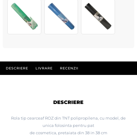
DESCRIERE
LIVRARE
RECENZII
DESCRIERE
Rola tip cearceaf ROZ din TNT polipropilena, cu model, de
unica folosinta pentru pat
de cosmetica, pretaiata din 38 in 38 cm