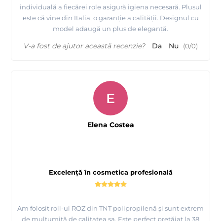
individuală a fiecărei role asigură igiena necesară. Plusul
este că vine din Italia, o garanție a calității. Designul cu
model adaugă un plus de eleganță.
V-a fost de ajutor această recenzie?
Da
Nu
(
0
/
0
)
E
Elena Costea
Excelență în cosmetica profesională
Am folosit roll-ul ROZ din TNT polipropilenă și sunt extrem
de mulțumită de calitatea sa. Este perfect pretăiat la 38