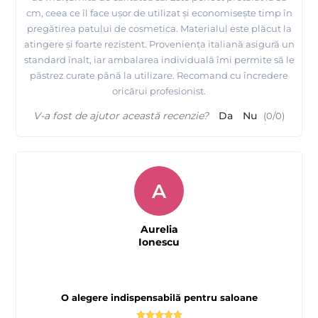
cm, ceea ce îl face ușor de utilizat și economisește timp în
pregătirea patului de cosmetica. Materialul este plăcut la
atingere și foarte rezistent. Proveniența italiană asigură un
standard înalt, iar ambalarea individuală îmi permite să le
păstrez curate până la utilizare. Recomand cu încredere
oricărui profesionist.
V-a fost de ajutor această recenzie?
Da
Nu
(
0
/
0
)
A
Aurelia
Ionescu
O alegere indispensabilă pentru saloane