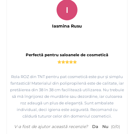
I
Iasmina Rusu
Perfectă pentru saloanele de cosmetică
Rola ROZ din TNT pentru pat cosmetică este pur și simplu
fantastică! Materialul din polipropilenă este de calitate, iar
pretăierea din 38 în 38 cm facilitează utilizarea. Nu trebuie
să mă îngrijorez de murdărie sau dezordine, iar culoarea
roz adaugă un plus de eleganță. Sunt ambalate
individual, deci igiena este asigurată. Recomand cu
căldură tuturor celor din domeniul cosmeticii.
V-a fost de ajutor această recenzie?
Da
Nu
(
0
/
0
)