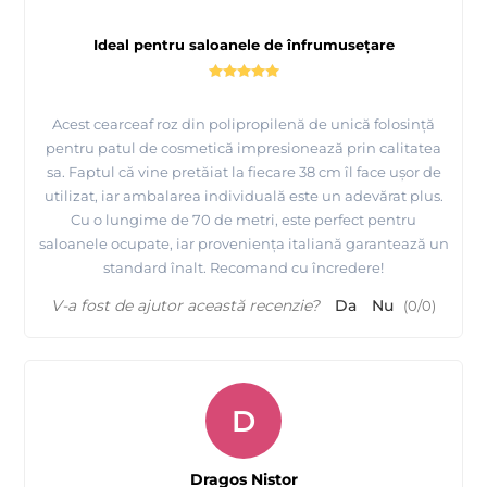
Ideal pentru saloanele de înfrumusețare
Acest cearceaf roz din polipropilenă de unică folosință
pentru patul de cosmetică impresionează prin calitatea
sa. Faptul că vine pretăiat la fiecare 38 cm îl face ușor de
utilizat, iar ambalarea individuală este un adevărat plus.
Cu o lungime de 70 de metri, este perfect pentru
saloanele ocupate, iar proveniența italiană garantează un
standard înalt. Recomand cu încredere!
V-a fost de ajutor această recenzie?
Da
Nu
(
0
/
0
)
D
Dragos Nistor