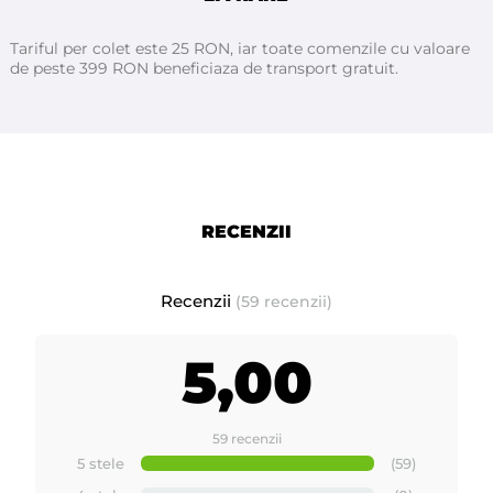
Tariful per colet este 25 RON, iar toate comenzile cu valoare
de peste 399 RON beneficiaza de transport gratuit.
RECENZII
Recenzii
(59 recenzii)
5,00
59 recenzii
5 stele
(59)