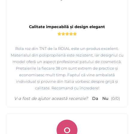
Calitate impecabilă și design elegant
Rola roz din TNT de la ROIAL este un produs excelent.
Materialul din polipropilenă este rezistent, iar designul cu
model oferă un aspect profesional patului de cosmetică.
Pretaierile la fiecare 38 cm sunt extrem de practice și
economisesc mult timp. Faptul că vine ambalată
individual și provine din Italia vorbesc despre grijă și
calitate. Recomand cu încredere!
V-a fost de ajutor această recenzie?
Da
Nu
(
0
/
0
)
O