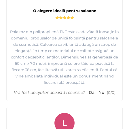
O alegere ideală pentru saloane
Rola roz din polipropilenă TNT este o adevărată inovație în
domeniul produselor de unică folosință pentru saloanele
de cosmetică. Culoarea sa vibrantă adaugă un strop de
eleganță, în timp ce materialul de calitate asigură un
confort deosebit clienților. Dimensiunea sa generoasă de
60 cm x 70 metri, împreună cu pre-tăierea practică la
fiecare 38 cm, facilitează utilizarea sa eficientă. Faptul că
vine ambalată individual este un bonus, menținând
fiecare rolă proaspătă.
V-a fost de ajutor această recenzie?
Da
Nu
(
0
/
0
)
L