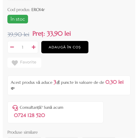
Cod produs:
ERO14r
În stoc
Preț:
33,90 lei
39,90 lei
ADAUGĂ ÎN COȘ
Favorite
3
0,30 lei
Acest produs vă aduce
💰 puncte în valoare de de
💸
Consultanță? Sună acum
0724 128 520
Produse similare