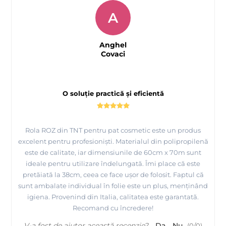
A
Anghel
Covaci
O soluție practică și eficientă
Rola ROZ din TNT pentru pat cosmetic este un produs
excelent pentru profesioniști. Materialul din polipropilenă
este de calitate, iar dimensiunile de 60cm x 70m sunt
ideale pentru utilizare îndelungată. Îmi place că este
pretăiată la 38cm, ceea ce face ușor de folosit. Faptul că
sunt ambalate individual în folie este un plus, menținând
igiena. Provenind din Italia, calitatea este garantată.
Recomand cu încredere!
V-a fost de ajutor această recenzie?
Da
Nu
(
0
/
0
)