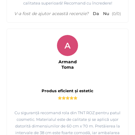
calitatea superioară! Recomand cu încredere!
V-a fost de ajutor această recenzie?
Da
Nu
(
0
/
0
)
A
Armand
Toma
Produs eficient și estetic
Cu siguranță recomand rola din TNT ROZ pentru patul
cosmetic. Materialul este de calitate și se aplică ușor
datorită dimensiunilor de 60 cm x 70 m. Pretăierea la
intervale de 38 cm este foarte comodă, iar ambalarea