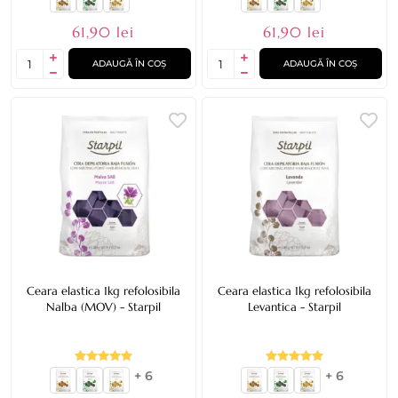
61,90 lei
61,90 lei
ADAUGĂ ÎN COȘ
ADAUGĂ ÎN COȘ
Ceara elastica 1kg refolosibila
Ceara elastica 1kg refolosibila
Nalba (MOV) - Starpil
Levantica - Starpil
+ 6
+ 6