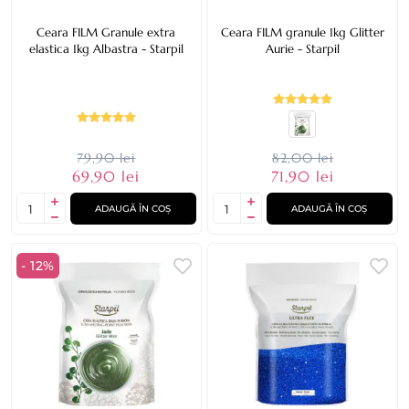
Ceara FILM Granule extra
Ceara FILM granule 1kg Glitter
elastica 1kg Albastra - Starpil
Aurie - Starpil
79,90 lei
82,00 lei
69,90 lei
71,90 lei
ADAUGĂ ÎN COȘ
ADAUGĂ ÎN COȘ
- 12%