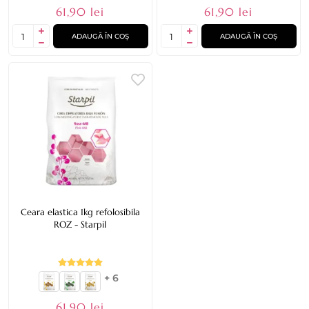
61,90 lei
61,90 lei
ADAUGĂ ÎN COȘ
ADAUGĂ ÎN COȘ
Ceara elastica 1kg refolosibila
ROZ - Starpil
+ 6
61,90 lei