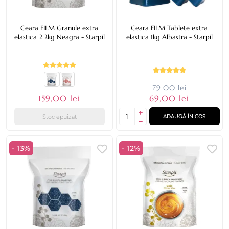
Ceara FILM Granule extra
Ceara FILM Tablete extra
elastica 2,2kg Neagra - Starpil
elastica 1kg Albastra - Starpil
79,00 lei
159,00 lei
69,00 lei
Stoc epuizat
ADAUGĂ ÎN COȘ
- 13%
- 12%