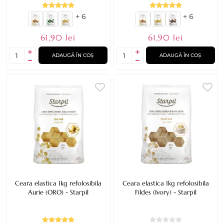
+ 6
+ 6
61,90 lei
61,90 lei
ADAUGĂ ÎN COȘ
ADAUGĂ ÎN COȘ
Ceara elastica 1kg refolosibila
Ceara elastica 1kg refolosibila
Aurie (ORO) - Starpil
Fildes (Ivory) - Starpil