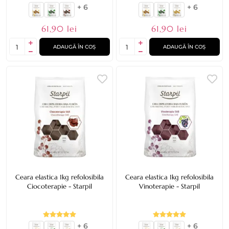
+ 6
+ 6
61,90 lei
61,90 lei
ADAUGĂ ÎN COȘ
ADAUGĂ ÎN COȘ
Ceara elastica 1kg refolosibila
Ceara elastica 1kg refolosibila
Ciocoterapie - Starpil
Vinoterapie - Starpil
+ 6
+ 6