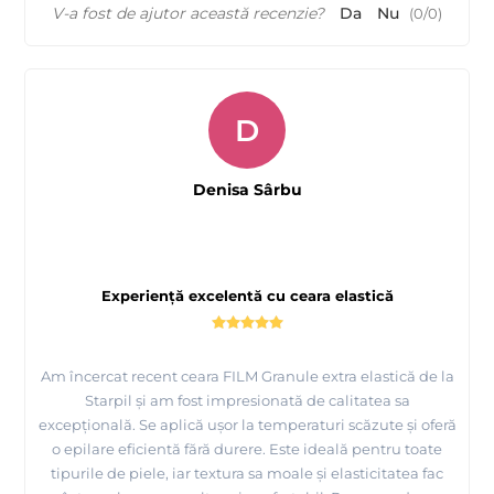
V-a fost de ajutor această recenzie?
Da
Nu
(
0
/
0
)
D
Denisa Sârbu
Experiență excelentă cu ceara elastică
Am încercat recent ceara FILM Granule extra elastică de la
Starpil și am fost impresionată de calitatea sa
excepțională. Se aplică ușor la temperaturi scăzute și oferă
o epilare eficientă fără durere. Este ideală pentru toate
tipurile de piele, iar textura sa moale și elasticitatea fac