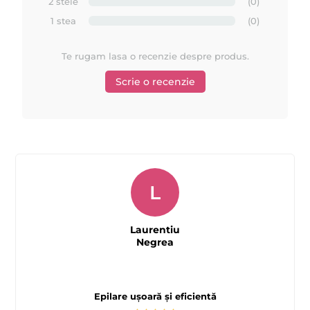
2 stele
(0)
1 stea
(0)
Te rugam lasa o recenzie despre produs.
Scrie o recenzie
L
Tutorial epilare cu ceara FILM extra elasica - Starpil -
Laurentiu
best seller in USA
Negrea
Epilare ușoară și eficientă