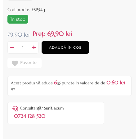
Cod produs:
ESP34g
În stoc
Preț:
69,90 lei
79,90 lei
ADAUGĂ ÎN COȘ
Favorite
6
0,60 lei
Acest produs vă aduce
💰 puncte în valoare de de
💸
Consultanță? Sună acum
0724 128 520