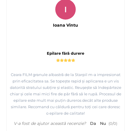
I
Ioana Vintu
Epilare fără durere
Ceara FILM granule albastră de la Starpil m-a impresionat
prin eficacitatea sa. Se topește rapid și aplicarea e un vis
datorită stratului subțire și elastic. Reușește să îndepărteze
chiar și cele mai mici fire de păr fără să le rupă. Procesul de
epilare este mult mai puțin dureros decât alte produse
similare. Recomand cu căldură pentru toți cei care doresc
o epilare de calitate!
V-a fost de ajutor această recenzie?
Da
Nu
(
0
/
0
)