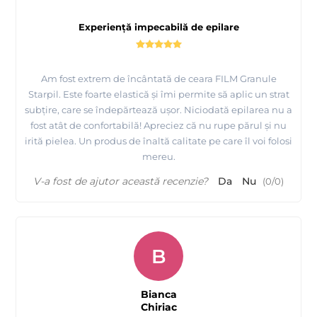
Experiență impecabilă de epilare
Am fost extrem de încântată de ceara FILM Granule
Starpil. Este foarte elastică și îmi permite să aplic un strat
subțire, care se îndepărtează ușor. Niciodată epilarea nu a
fost atât de confortabilă! Apreciez că nu rupe părul și nu
irită pielea. Un produs de înaltă calitate pe care îl voi folosi
mereu.
V-a fost de ajutor această recenzie?
Da
Nu
(
0
/
0
)
B
Bianca
Chiriac