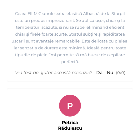
Ceara FILM Granule extra elastică Albastră de la Starpil
este un produs impresionant. Se aplică ușor, chiar și la
temperaturi scăzute, și nu se rupe, eliminând eficient
chiar și firele foarte scurte. Stratul subțire și rapiditatea
uscării sunt avantaje remarcabile. Este delicată cu pielea,
iar senzația de durere este minimă. Ideală pentru toate
tipurile de piele, îmi permite să mă bucur de o epilare
perfectă.
V-a fost de ajutor această recenzie?
Da
Nu
(
0
/
0
)
P
Petrica
Rădulescu