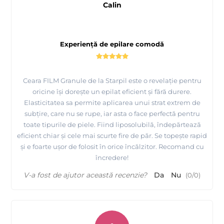
Calin
Experiență de epilare comodă
Ceara FILM Granule de la Starpil este o revelație pentru
oricine își dorește un epilat eficient și fără durere.
Elasticitatea sa permite aplicarea unui strat extrem de
subțire, care nu se rupe, iar asta o face perfectă pentru
toate tipurile de piele. Fiind liposolubilă, îndepărtează
eficient chiar și cele mai scurte fire de păr. Se topește rapid
și e foarte ușor de folosit în orice încălzitor. Recomand cu
încredere!
V-a fost de ajutor această recenzie?
Da
Nu
(
0
/
0
)