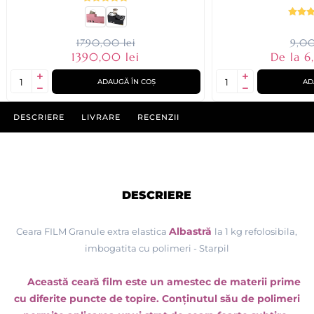
1790,00 lei
9,00
1390,00 lei
De la 6
ADAUGĂ ÎN COȘ
AD
DESCRIERE
LIVRARE
RECENZII
DESCRIERE
Albastră
Ceara FILM Granule extra elastica
la 1 kg refolosibila,
imbogatita cu polimeri - Starpil
Această ceară film este un amestec de materii prime
cu diferite puncte de topire. Conținutul său de polimeri