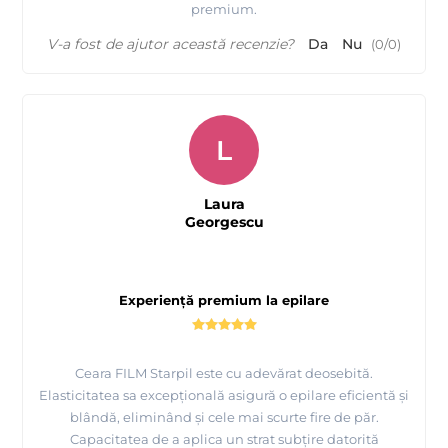
premium.
V-a fost de ajutor această recenzie?
Da
Nu
(
0
/
0
)
L
Laura
Georgescu
Experiență premium la epilare
Ceara FILM Starpil este cu adevărat deosebită.
Elasticitatea sa excepțională asigură o epilare eficientă și
blândă, eliminând și cele mai scurte fire de păr.
Capacitatea de a aplica un strat subțire datorită