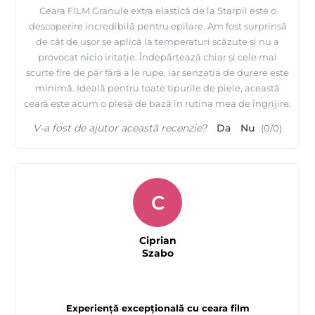
Ceara FILM Granule extra elastică de la Starpil este o
descoperire incredibilă pentru epilare. Am fost surprinsă
de cât de ușor se aplică la temperaturi scăzute și nu a
provocat nicio iritație. Îndepărtează chiar și cele mai
scurte fire de păr fără a le rupe, iar senzatia de durere este
minimă. Ideală pentru toate tipurile de piele, această
ceară este acum o piesă de bază în rutina mea de îngrijire.
V-a fost de ajutor această recenzie?
Da
Nu
(
0
/
0
)
C
Ciprian
Szabo
Experiență excepțională cu ceara film