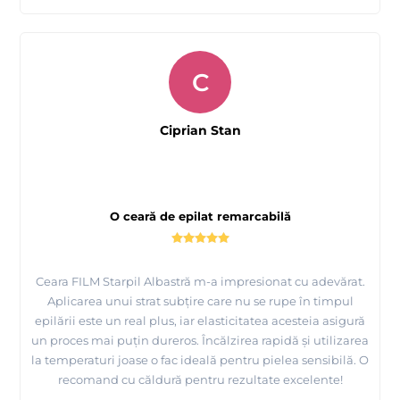
produselor realizate de ei
C
Ciprian Stan
O ceară de epilat remarcabilă
Ceara FILM Starpil Albastră m-a impresionat cu adevărat.
Aplicarea unui strat subțire care nu se rupe în timpul
epilării este un real plus, iar elasticitatea acesteia asigură
un proces mai puțin dureros. Încălzirea rapidă și utilizarea
la temperaturi joase o fac ideală pentru pielea sensibilă. O
recomand cu căldură pentru rezultate excelente!