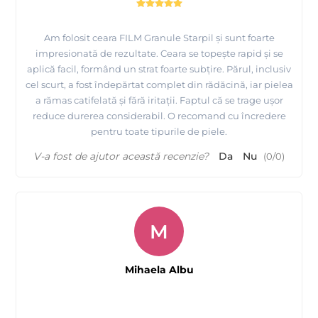
Am folosit ceara FILM Granule Starpil și sunt foarte
impresionată de rezultate. Ceara se topește rapid și se
aplică facil, formând un strat foarte subțire. Părul, inclusiv
cel scurt, a fost îndepărtat complet din rădăcină, iar pielea
a rămas catifelată și fără iritații. Faptul că se trage ușor
reduce durerea considerabil. O recomand cu încredere
pentru toate tipurile de piele.
V-a fost de ajutor această recenzie?
Da
Nu
(
0
/
0
)
Aplicare ceara FILM Albastra, extra elastica Starpil,
produsa de MAYSTAR Spania
M
Mihaela Albu