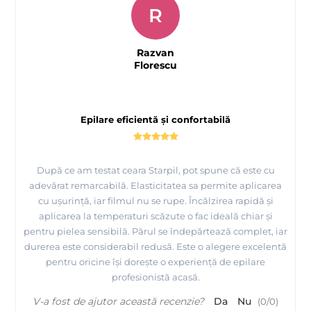
R
Prezentare produse profesionale pentru epilare Starpil
Razvan
Florescu
Epilare eficientă și confortabilă
După ce am testat ceara Starpil, pot spune că este cu
adevărat remarcabilă. Elasticitatea sa permite aplicarea
cu ușurință, iar filmul nu se rupe. Încălzirea rapidă și
aplicarea la temperaturi scăzute o fac ideală chiar și
pentru pielea sensibilă. Părul se îndepărtează complet, iar
durerea este considerabil redusă. Este o alegere excelentă
pentru oricine își dorește o experiență de epilare
profesionistă acasă.
V-a fost de ajutor această recenzie?
Da
Nu
(
0
/
0
)
Prezentarea
fabricii MAYSTAR COSMETICA Spania si a