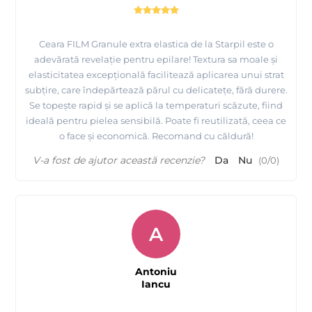
Ceara FILM Granule extra elastica de la Starpil este o
adevărată revelație pentru epilare! Textura sa moale și
elasticitatea excepțională facilitează aplicarea unui strat
subțire, care îndepărtează părul cu delicatețe, fără durere.
Se topește rapid și se aplică la temperaturi scăzute, fiind
ideală pentru pielea sensibilă. Poate fi reutilizată, ceea ce
o face și economică. Recomand cu căldură!
V-a fost de ajutor această recenzie?
Da
Nu
(
0
/
0
)
A
Antoniu
Iancu