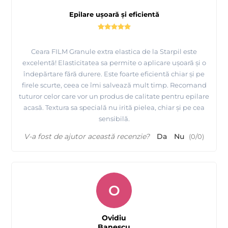
Epilare ușoară și eficientă
Ceara FILM Granule extra elastica de la Starpil este
excelentă! Elasticitatea sa permite o aplicare ușoară și o
îndepărtare fără durere. Este foarte eficientă chiar și pe
firele scurte, ceea ce îmi salvează mult timp. Recomand
tuturor celor care vor un produs de calitate pentru epilare
Tutorial epilare cu ceara elastica de calitate premium -
acasă. Textura sa specială nu irită pielea, chiar și pe cea
Starpil Spania
sensibilă.
V-a fost de ajutor această recenzie?
Da
Nu
(
0
/
0
)
O
Ovidiu
Banescu