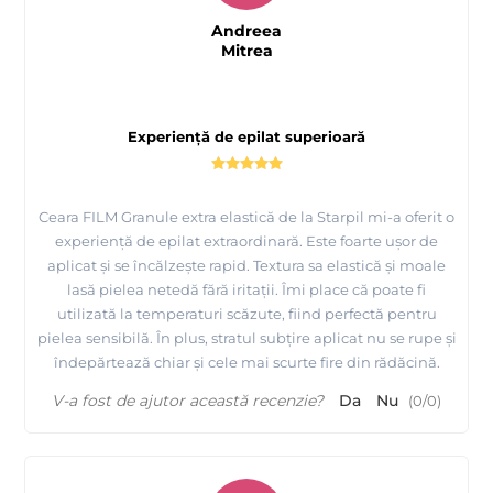
Andreea
Mitrea
Tutorial Starpil, urmariti cum se apilca produsele de
Experiență de epilat superioară
epilare Starpil - Spania
Ceara FILM Granule extra elastică de la Starpil mi-a oferit o
experiență de epilat extraordinară. Este foarte ușor de
aplicat și se încălzește rapid. Textura sa elastică și moale
lasă pielea netedă fără iritații. Îmi place că poate fi
utilizată la temperaturi scăzute, fiind perfectă pentru
pielea sensibilă. În plus, stratul subțire aplicat nu se rupe și
îndepărtează chiar și cele mai scurte fire din rădăcină.
V-a fost de ajutor această recenzie?
Da
Nu
(
0
/
0
)