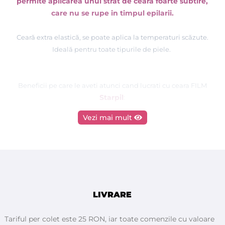
permite aplicarea unui strat de ceara foarte subtire,
care nu se rupe in timpul epilarii.
Cear
ă
extra elastic
ă, se poate aplica la
temperaturi scăzute.
Ideal
ă
pentru toate tipurile de piele.
Beneficii pe care le aveti atunci cand lucrati cu ceara FILM
Starpil
:
Vezi mai mult
- Liposolubil
ă
, foarte elastic
ă
, textura moale, epilare perfecta a
parului, dar foarte bland
ă
cu pielea
- Îndepărtează părul cel mai scurt din rădăcină fără a fi rupt
- Permite aplicarea unui strat subtire, cu un timp de uscare
mai scurt, dar întotdeauna flexibil
ă
în timpul procesului de
epilare
- Se trage ușor de pe piele, ceea ce reduce senzația de durere
LIVRARE
- Mai ușor de folosit
ă
în orice încălzitor
- Se topeste foarte rapid
Tariful per colet este 25 RON, iar toate comenzile cu valoare