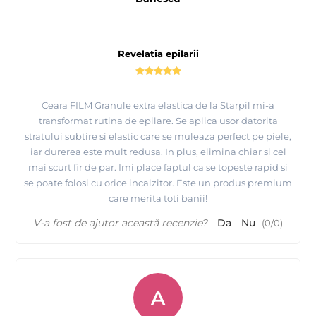
Revelatia epilarii
Ceara FILM Granule extra elastica de la Starpil mi-a
transformat rutina de epilare. Se aplica usor datorita
Folie spaciala pentru incalzit ceara Starpil - iti
stratului subtire si elastic care se muleaza perfect pe piele,
protejeaza incalzitorul de ceara
iar durerea este mult redusa. In plus, elimina chiar si cel
mai scurt fir de par. Imi place faptul ca se topeste rapid si
se poate folosi cu orice incalzitor. Este un produs premium
care merita toti banii!
V-a fost de ajutor această recenzie?
Da
Nu
(
0
/
0
)
A