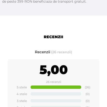
de peste 399 RON beneficiaza de transport gratuit.
- Disponibil
ă
în diferite formate (ceara la cuburi, si granule)
- ingrediente: rasin
ă
de pin (colofonium), cear
ă
de albine,
copolymeri, glyceryl rosinate, parafina, cera microcristalline,
peg-3 dirosinate, ethylene/va, BHT, paraffinum liquidum (ulei
RECENZII
mineral) CI 42090.
Ceara FILM de calitate Premium
Recenzii
(26 recenzii)
MAYSTAR
Fabricat
ă
in Spania de
5,00
Mod de ambalare :
1kg ceara granule; un bax contine 12 pungi
de 1kg cu ceara granule FILM Starpil
26 recenzii
5 stele
(26)
Prezentare ceara FILM extra elastica de calitate
4 stele
(0)
premium - Starpil Spania
3 stele
(0)