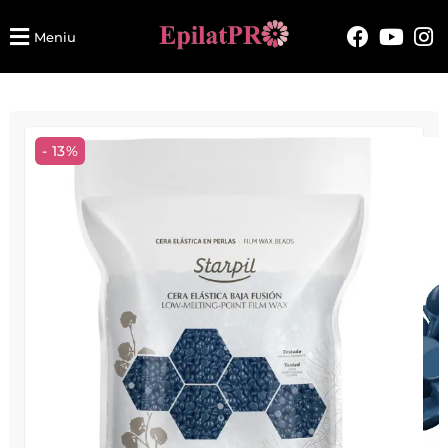
Meniu
- 13%