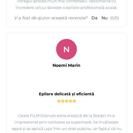
întregul proces mult mai confortabil. Recomand cu
încredere oricui dorește o epilare profesională acasă.
V-a fost de ajutor această recenzie?
Da
Nu
(
0
/
0
)
N
Noemi Marin
Epilare delicată și eficientă
Ceara FILM Granule extra elastică de la Starpil m-a
impresionat prin calitatea sa superioară. Se încălzește
rapid și se aplică ușor într-un strat subțire, iar faptul că nu