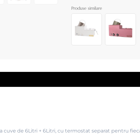
Produse similare
 cuve de 6Litri + 6Litri, cu termostat separat pentru fieca