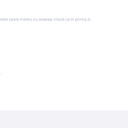
ste ceara mereu cu aceeaşi viteză ca în prima zi.
m.
uc in cuva de sus, bucati sau discuri de ceara. Decantorul se
e temperatura optima pentru pastrarea cerii pe timpul utilizarii.