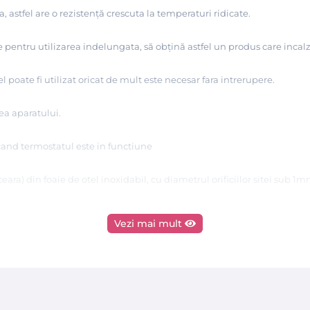
, astfel are o rezistenţă crescuta la temperaturi ridicate.
ntru utilizarea indelungata, să obţină astfel un produs care incalze
poate fi utilizat oricat de mult este necesar fara intrerupere.
ea aparatului.
cand termostatul este in functiune
eara) din foaie de otel inoxidabil, cu diametrul orificiilor sitei sub 1m
ate fixa sau mobila si se conecteaza la priza. Dupa instalare se introd
Vezi mai mult
hida, setati butonul de temperatura la pozitia de 60-90°C, aceasta est