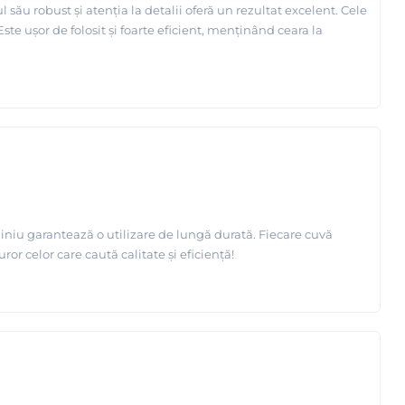
u robust și atenția la detalii oferă un rezultat excelent. Cele
te ușor de folosit și foarte eficient, menținând ceara la
iniu garantează o utilizare de lungă durată. Fiecare cuvă
r celor care caută calitate și eficiență!