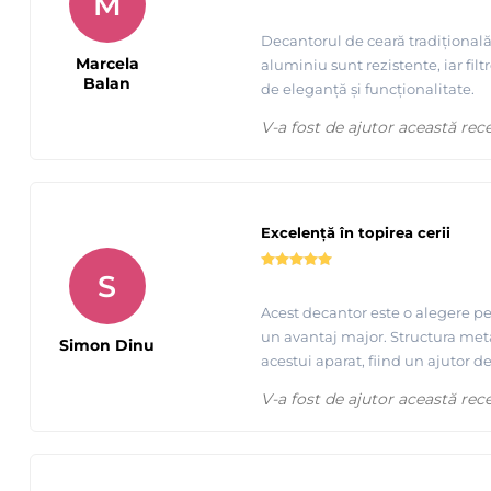
M
Decantorul de ceară tradițional
Marcela
aluminiu sunt rezistente, iar fi
Balan
de eleganță și funcționalitate.
V-a fost de ajutor această rec
Excelență în topirea cerii
S
Acest decantor este o alegere per
un avantaj major. Structura metal
Simon Dinu
acestui aparat, fiind un ajutor d
V-a fost de ajutor această rec