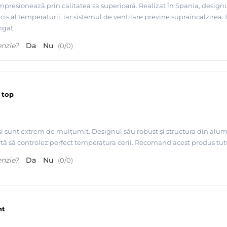
sionează prin calitatea sa superioară. Realizat în Spania, designul să
s al temperaturii, iar sistemul de ventilare previne supraincalzirea. Es
ngat.
enzie?
Da
Nu
(
0
/
0
)
 top
i sunt extrem de mulțumit. Designul său robust și structura din alum
ă să controlez perfect temperatura cerii. Recomand acest produs tuturo
enzie?
Da
Nu
(
0
/
0
)
 premium - Depilflax
nt