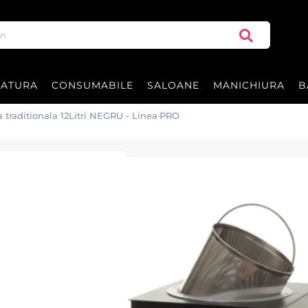
RATURA
CONSUMABILE
SALOANE
MANICHIURA
B
 traditionala 12Litri NEGRU - Linea·PRO
Decantor ceara t
Linea·PRO
Decantor
NEGRU
ceara traditi
fiecare cuva
230V, 50Hz, 900W.
Garantie 24 luni.