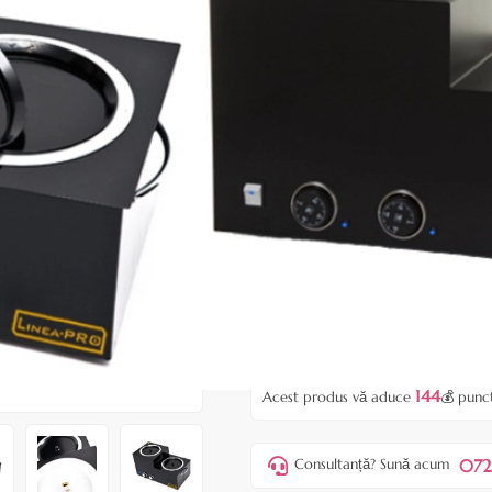
|
25 recenzii
Adăugați re
Cod produs:
EHP12n
În stoc
Preț:
1440,0
1840,00 lei
ADAUGĂ ÎN
Favorite
144
Acest produs vă aduce
💰 punc
072
Consultanță? Sună acum