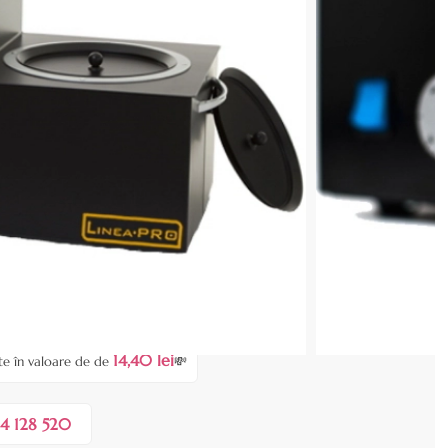
cenzia dvs.
0 lei
 COȘ
14,40 lei
te în valoare de de
💸
4 128 520