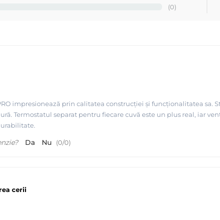
(0)
.
4 luni.
in 24 ore !
 cu roti pentru decantor obtineti o reducere de 100lei !
O impresionează prin calitatea construcției și funcționalitatea sa. S
i sigură. Termostatul separat pentru fiecare cuvă este un plus real, iar 
ta, etc, ne puteti contacta telefonic !
urabilitate.
enzie?
Da
Nu
(
0
/
0
)
asta taxa se adauga pe factura de catre importatorii sau producatorii 
pentru a putea gestiona colectarea deseurilor de echipamente electrice
ea cerii
aza incalzitorul de ceara