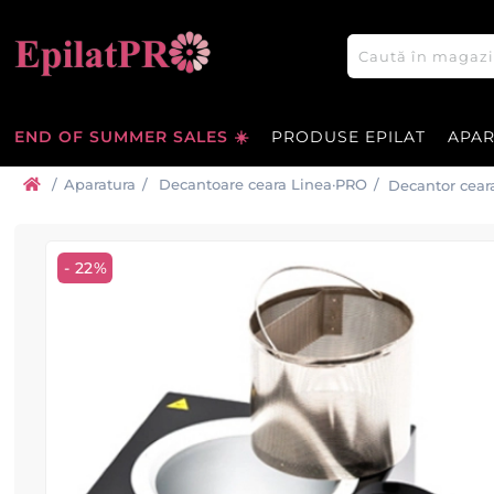
END OF SUMMER SALES ☀️
PRODUSE EPILAT
APA
/
Aparatura
/
Decantoare ceara Linea·PRO
/
Decantor ceara
- 22%