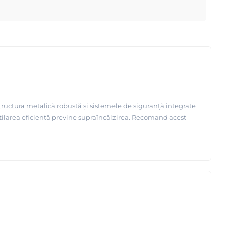
tructura metalică robustă și sistemele de siguranță integrate
ventilarea eficientă previne supraîncălzirea. Recomand acest
echipamentelor electrice si electronice (EEE) si trebuie
 si electronice (DEEE).