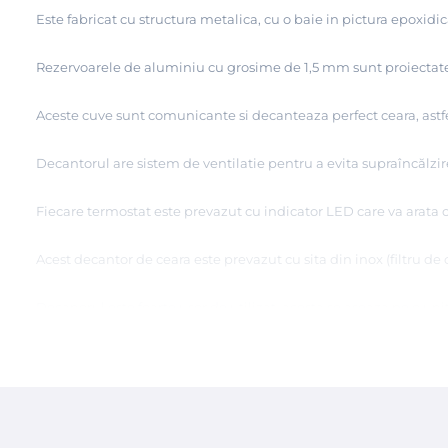
Este fabricat cu structura metalica, cu o baie in pictura epoxidica
Rezervoarele de aluminiu cu grosime de 1,5 mm sunt proiectate pe
Aceste cuve sunt comunicante si decanteaza perfect ceara, astfel 
Decantorul are sistem de ventilatie pentru a evita supraîncălzir
Fiecare termostat este prevazut cu indicator LED care va arata 
Acest decantor de ceara este prevazut cu sita din inox (filtru de c
Decanorul este foarte usor de utilizat, acesta se aseaza pe o unit
seteaza la temperatura de 120°C, dupa ce ceara devine perfect lic
Caracteristici tehnice: