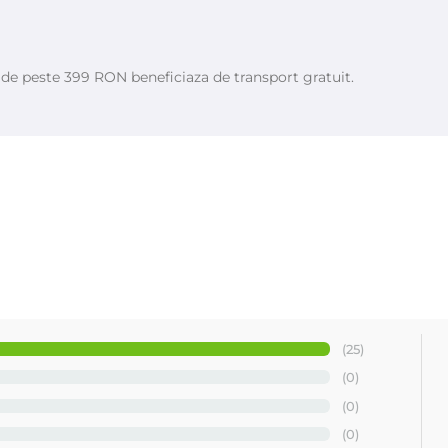
e de peste 399 RON beneficiaza de transport gratuit.
inaltime la cuva de jos 19,5 cm
(25)
(0)
e de 14,5 cm
(0)
diametrul orificiilor sitei sub 1mm
(0)