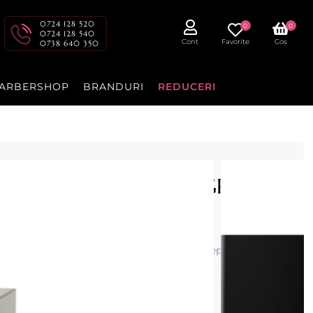
0724 128 520
0
0
0724 128 540
Cont
Favorite
Coș
0738 640 350
ARBERSHOP
BRANDURI
REDUCERI
raditionala 12Litri NEGRU -
onala
Linea·PRO
de 6 + 6Litri cu termostat separat pentru