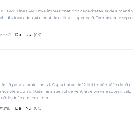
ă NEGRU Linea·PRO m-a impresionat prin capacitatea sa de a menține c
ltrele din inox adaugă o notă de calitate superioară. Termostatele sep
enzie?
Da
Nu
(
0
/
0
)
fectă pentru profesioniști. Capacitatea de 12 litri împărțită în două c
ică oferă durabilitate, iar sistemul de ventilație previne supraîncălzi
e nădejde în atelierul meu.
enzie?
Da
Nu
(
0
/
0
)