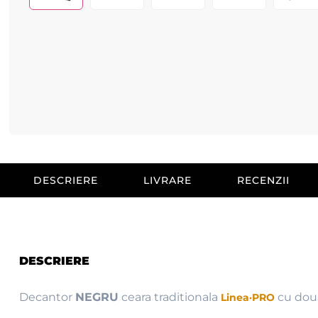
DESCRIERE
LIVRARE
RECENZII
DESCRIERE
Decantor
NEGRU
ceara traditionala
cu doua
Linea·PRO