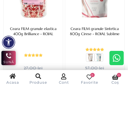
Ceara FILM granule elastica
Ceara FILM granule Sintetica
400g Brilliance - ROIAL
800g Cirese - ROIAL Sublime
SUNĂ
27,00 lei
57,00 lei
De la 24,00 lei
48,90 lei
0
0
Acasa
Produse
Cont
Favorite
Coș
ADAUGĂ ÎN COȘ
ADAUGĂ ÎN COȘ
- 14%
- 14%