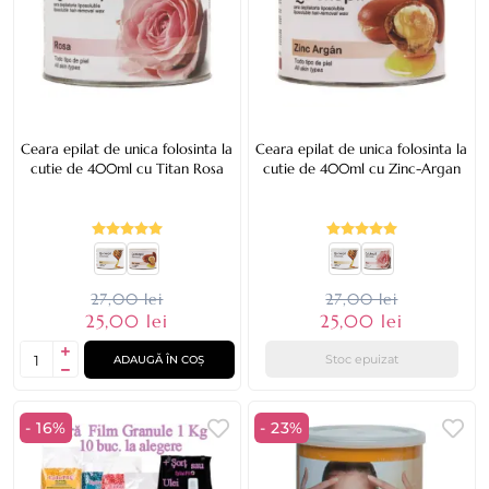
Ceara epilat de unica folosinta la
Ceara epilat de unica folosinta la
cutie de 400ml cu Titan Rosa
cutie de 400ml cu Zinc-Argan
27,00 lei
27,00 lei
25,00 lei
25,00 lei
Stoc epuizat
ADAUGĂ ÎN COȘ
- 16%
- 23%