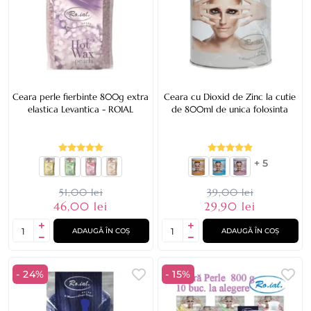
Ceara perle fierbinte 800g extra
Ceara cu Dioxid de Zinc la cutie
elastica Levantica - ROIAL
de 800ml de unica folosinta
+ 5
51,00 lei
39,00 lei
46,00 lei
29,90 lei
ADAUGĂ ÎN COȘ
ADAUGĂ ÎN COȘ
- 24%
- 15%