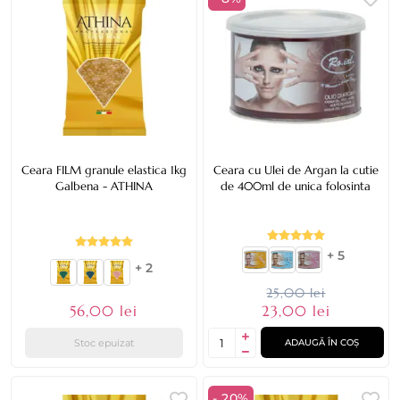
Ceara FILM granule elastica 1kg
Ceara cu Ulei de Argan la cutie
Galbena - ATHINA
de 400ml de unica folosinta
+ 5
+ 2
25,00 lei
56,00 lei
23,00 lei
Stoc epuizat
ADAUGĂ ÎN COȘ
- 20%