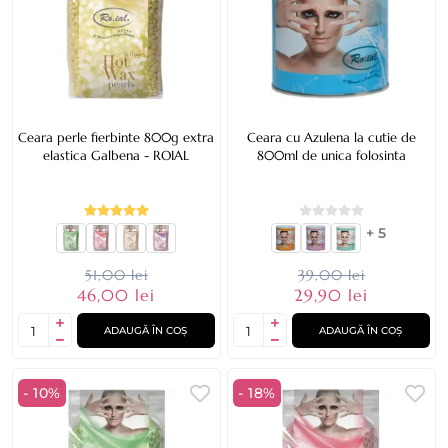
Ceara perle fierbinte 800g extra
Ceara cu Azulena la cutie de
elastica Galbena - ROIAL
800ml de unica folosinta
+ 5
51,00 lei
39,00 lei
46,00 lei
29,90 lei
ADAUGĂ ÎN COȘ
ADAUGĂ ÎN COȘ
- 10%
- 18%