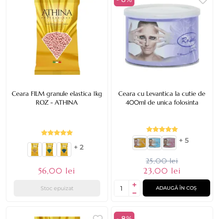
Ceara FILM granule elastica 1kg
Ceara cu Levantica la cutie de
ROZ - ATHINA
400ml de unica folosinta
+ 5
+ 2
25,00 lei
56,00 lei
23,00 lei
Stoc epuizat
ADAUGĂ ÎN COȘ
- 8%