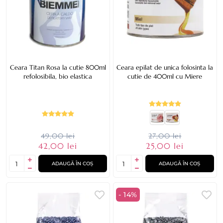
Ceara Titan Rosa la cutie 800ml
Ceara epilat de unica folosinta la
refolosibila, bio elastica
cutie de 400ml cu Miere
49,00 lei
27,00 lei
42,00 lei
25,00 lei
ADAUGĂ ÎN COȘ
ADAUGĂ ÎN COȘ
- 14%