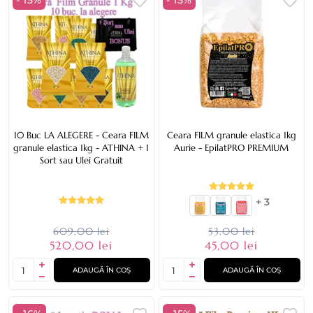
- 15%
- 15%
10 Buc LA ALEGERE - Ceara FILM
Ceara FILM granule elastica 1kg
granule elastica 1kg - ATHINA + 1
Aurie - EpilatPRO PREMIUM
Sort sau Ulei Gratuit
+ 3
609,00 lei
53,00 lei
520,00 lei
45,00 lei
ADAUGĂ ÎN COȘ
ADAUGĂ ÎN COȘ