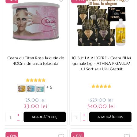
Ceara cu Titan Rosa la cutie de
10 Buc LA ALEGERE - Ceara FILM
400ml de unica folosinta
granule 1kg - ATHINA PREMIUM
+ 1 Sort sau Ulei Gratuit
+ 5
25,00 lei
629,00 lei
23,00 lei
540,00 lei
ADAUGĂ ÎN COȘ
ADAUGĂ ÎN COȘ
- 8%
- 8%