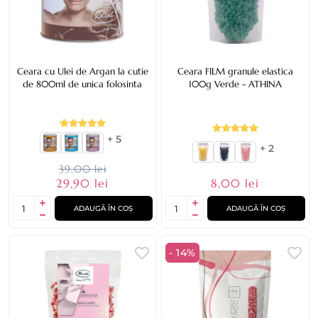
Ceara cu Ulei de Argan la cutie
Ceara FILM granule elastica
de 800ml de unica folosinta
100g Verde - ATHINA
+ 5
+ 2
39,00 lei
8,00 lei
29,90 lei
ADAUGĂ ÎN COȘ
ADAUGĂ ÎN COȘ
- 14%