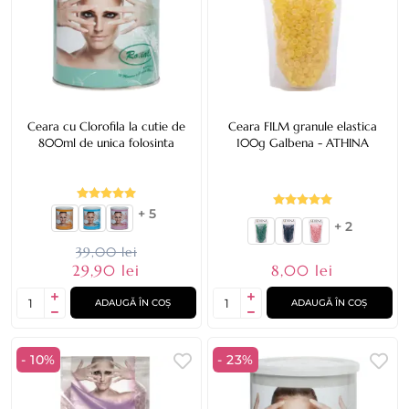
Ceara cu Clorofila la cutie de
Ceara FILM granule elastica
800ml de unica folosinta
100g Galbena - ATHINA
+ 5
+ 2
39,00 lei
8,00 lei
29,90 lei
ADAUGĂ ÎN COȘ
ADAUGĂ ÎN COȘ
- 10%
- 23%