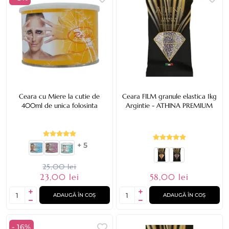
Ceara cu Miere la cutie de
Ceara FILM granule elastica 1kg
400ml de unica folosinta
Argintie - ATHINA PREMIUM
+ 5
25,00 lei
58,00 lei
23,00 lei
ADAUGĂ ÎN COȘ
ADAUGĂ ÎN COȘ
- 16%