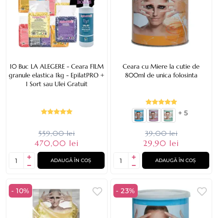
10 Buc LA ALEGERE - Ceara FILM
Ceara cu Miere la cutie de
granule elastica 1kg - EpilatPRO +
800ml de unica folosinta
1 Sort sau Ulei Gratuit
+ 5
559,00 lei
39,00 lei
470,00 lei
29,90 lei
ADAUGĂ ÎN COȘ
ADAUGĂ ÎN COȘ
- 10%
- 23%