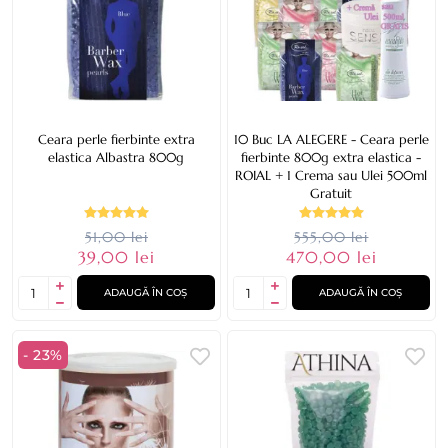
Ceara perle fierbinte extra
10 Buc LA ALEGERE - Ceara perle
elastica Albastra 800g
fierbinte 800g extra elastica -
ROIAL + 1 Crema sau Ulei 500ml
Gratuit
51,00 lei
555,00 lei
39,00 lei
470,00 lei
ADAUGĂ ÎN COȘ
ADAUGĂ ÎN COȘ
- 23%