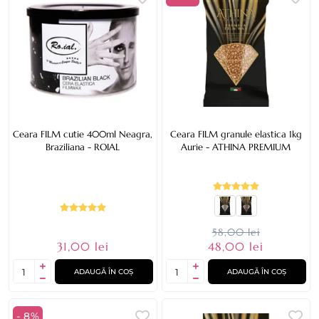
Ceara FILM cutie 400ml Neagra,
Ceara FILM granule elastica 1kg
Braziliana - ROIAL
Aurie - ATHINA PREMIUM
58,00 lei
31,00 lei
48,00 lei
ADAUGĂ ÎN COȘ
ADAUGĂ ÎN COȘ
- 8%