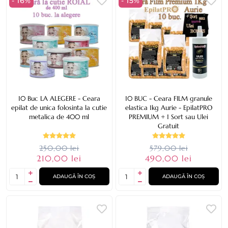
- 16%
- 15%
10 Buc LA ALEGERE - Ceara
10 BUC - Ceara FILM granule
epilat de unica folosinta la cutie
elastica 1kg Aurie - EpilatPRO
metalica de 400 ml
PREMIUM + 1 Sort sau Ulei
Gratuit
250,00 lei
579,00 lei
210,00 lei
490,00 lei
ADAUGĂ ÎN COȘ
ADAUGĂ ÎN COȘ