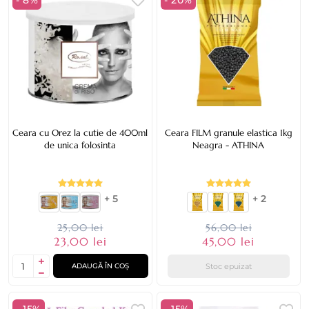
Ceara cu Orez la cutie de 400ml
Ceara FILM granule elastica 1kg
de unica folosinta
Neagra - ATHINA
+ 5
+ 2
25,00 lei
56,00 lei
23,00 lei
45,00 lei
Stoc epuizat
ADAUGĂ ÎN COȘ