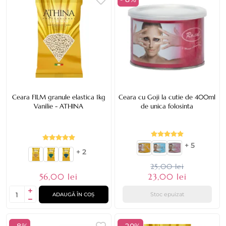
Ceara FILM granule elastica 1kg
Ceara cu Goji la cutie de 400ml
Vanilie - ATHINA
de unica folosinta
+ 5
+ 2
25,00 lei
56,00 lei
23,00 lei
Stoc epuizat
ADAUGĂ ÎN COȘ
- 8%
- 20%