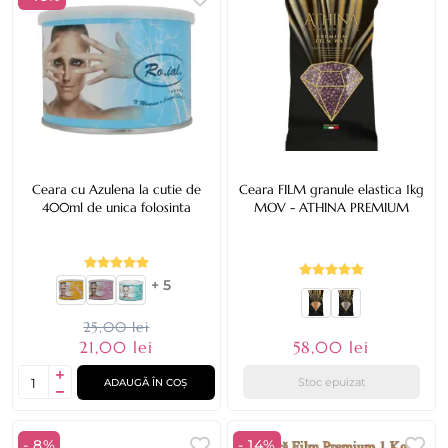
Ceara cu Azulena la cutie de
Ceara FILM granule elastica 1kg
400ml de unica folosinta
MOV - ATHINA PREMIUM
+ 5
25,00 lei
58,00 lei
21,00 lei
Stoc epuizat
ADAUGĂ ÎN COȘ
- 8%
- 14%