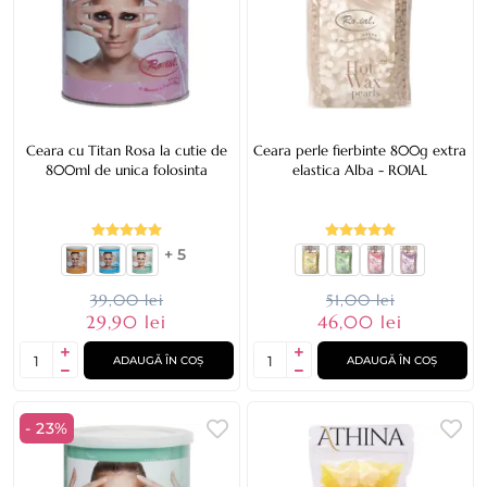
Ceara cu Titan Rosa la cutie de
Ceara perle fierbinte 800g extra
800ml de unica folosinta
elastica Alba - ROIAL
+ 5
39,00 lei
51,00 lei
29,90 lei
46,00 lei
ADAUGĂ ÎN COȘ
ADAUGĂ ÎN COȘ
- 23%