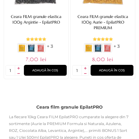
Ceara FILM granule elastica
Ceara FILM granule elastica
100g Argintie - EpilatPRO
100g Aurie - EpilatPRO
PREMIUM
+ 3
+ 3
7,00 lei
8,00 lei
ADAUGĂ ÎN COȘ
ADAUGĂ ÎN COȘ
Ceara film granule EpilatPRO
La fiecare 10kg Ceara FILM EpilatPRO cumparate la alegere din 7
sortimente (Aurie la PREMIUM Formula si Naturala, Azulena,
ROZ, Ciocolata Alba, Levantica, Argintie),... primiti BONUS 1 Sort
sau 1 Ulei 500ml EpilatPRO la alegere. Puneti in cos oferta de