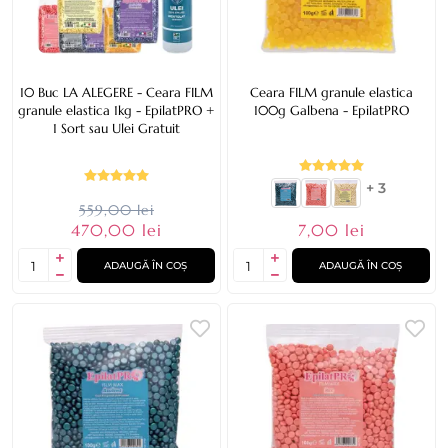
10 Buc LA ALEGERE - Ceara FILM
Ceara FILM granule elastica
granule elastica 1kg - EpilatPRO +
100g Galbena - EpilatPRO
1 Sort sau Ulei Gratuit
+ 3
559,00 lei
470,00 lei
7,00 lei
ADAUGĂ ÎN COȘ
ADAUGĂ ÎN COȘ