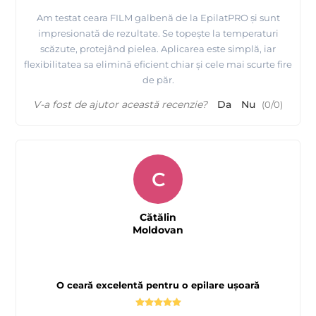
Am testat ceara FILM galbenă de la EpilatPRO și sunt
impresionată de rezultate. Se topește la temperaturi
scăzute, protejând pielea. Aplicarea este simplă, iar
flexibilitatea sa elimină eficient chiar și cele mai scurte fire
de păr.
V-a fost de ajutor această recenzie?
Da
Nu
(
0
/
0
)
C
Cătălin
Moldovan
O ceară excelentă pentru o epilare ușoară