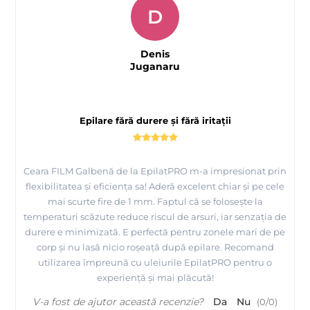
D
Denis
Juganaru
Epilare fără durere și fără iritații
Ceara FILM Galbenă de la EpilatPRO m-a impresionat prin
flexibilitatea și eficiența sa! Aderă excelent chiar și pe cele
mai scurte fire de 1 mm. Faptul că se folosește la
Prezentare si epilare bikini cu Ceara FILM elastica ROZ -
temperaturi scăzute reduce riscul de arsuri, iar senzația de
EpilatPRO
durere e minimizată. E perfectă pentru zonele mari de pe
corp și nu lasă nicio roșeață după epilare. Recomand
utilizarea împreună cu uleiurile EpilatPRO pentru o
experiență și mai plăcută!
V-a fost de ajutor această recenzie?
Da
Nu
(
0
/
0
)