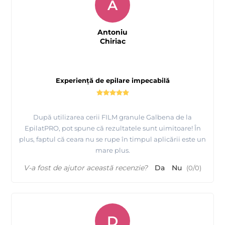
A
Antoniu
Chiriac
Experiență de epilare impecabilă
După utilizarea cerii FILM granule Galbena de la
EpilatPRO, pot spune că rezultatele sunt uimitoare! În
plus, faptul că ceara nu se rupe în timpul aplicării este un
mare plus.
V-a fost de ajutor această recenzie?
Da
Nu
(
0
/
0
)
D