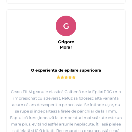
G
Grigore
Morar
O experiență de epilare superioară
Ceara FILM granule elastică Galbenă de la EpilatPRO m-a
impresionat cu adevărat. Refuz să folosesc altă variantă
acum că am descoperit-o pe aceasta. Se întinde ușor, nu
se rupe și îndepărtează firele de păr chiar de la 1 mm.
Faptul că funcționează la temperaturi mai scăzute este un
mare plus, evitând astfel arsurile neplăcute. Îți lasă pielea
catifelată și fără iritații. Recomand cu drag această ceară