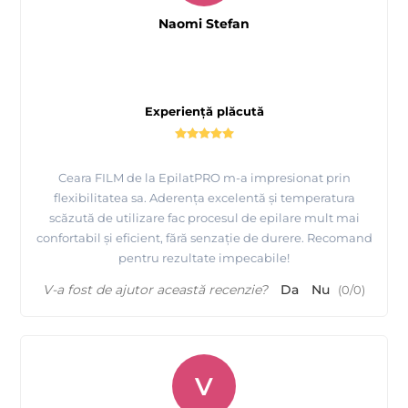
Naomi Stefan
Experiență plăcută
Ceara FILM de la EpilatPRO m-a impresionat prin
flexibilitatea sa. Aderența excelentă și temperatura
scăzută de utilizare fac procesul de epilare mult mai
confortabil și eficient, fără senzație de durere. Recomand
pentru rezultate impecabile!
V-a fost de ajutor această recenzie?
Da
Nu
(
0
/
0
)
Prezentare 7 sortimente ceara FILM elastica granule
EpilatPRO fabricata in Italia
V