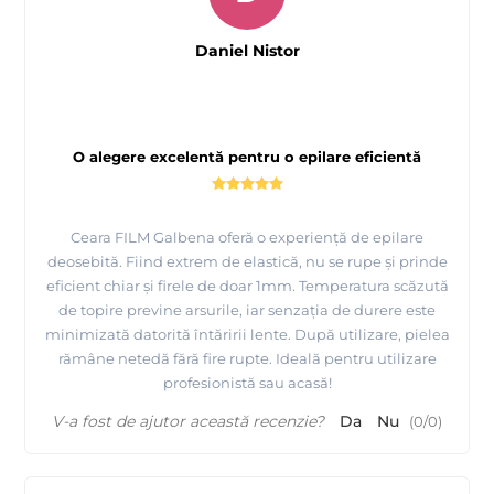
Daniel Nistor
O alegere excelentă pentru o epilare eficientă
Ceara FILM Galbena oferă o experiență de epilare
deosebită. Fiind extrem de elastică, nu se rupe și prinde
eficient chiar și firele de doar 1mm. Temperatura scăzută
de topire previne arsurile, iar senzația de durere este
minimizată datorită întăririi lente. După utilizare, pielea
rămâne netedă fără fire rupte. Ideală pentru utilizare
profesionistă sau acasă!
V-a fost de ajutor această recenzie?
Da
Nu
(
0
/
0
)