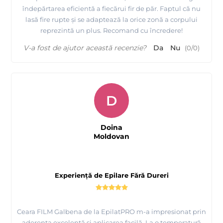
îndepărtarea eficientă a fiecărui fir de păr. Faptul că nu
lasă fire rupte și se adaptează la orice zonă a corpului
reprezintă un plus. Recomand cu încredere!
V-a fost de ajutor această recenzie?
Da
Nu
(
0
/
0
)
D
Doina
Moldovan
Experiență de Epilare Fără Dureri
Ceara FILM Galbena de la EpilatPRO m-a impresionat prin
aderența excelentă și aplicarea facilă. La o temperatură