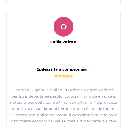
O
Otilia Zaican
Epilează fără compromisuri
Prezentare si epilare inghinal cu Ceara FILM elastica
Ciocolata Alba - EpilatPRO
Ceara FILM granule EpilatPRO a fost o alegere perfectă
pentru îndepărtarea părului corporal! Formula elastică și
naturală face epilarea mult mai confortabilă. Nu provoacă
iritații sau arsuri datorită temperaturii scăzute de topire.
De asemenea, aplicarea ușoară și capacitatea de refolosire
o fac foarte economică. Pielea mea a rămas netedă și fără