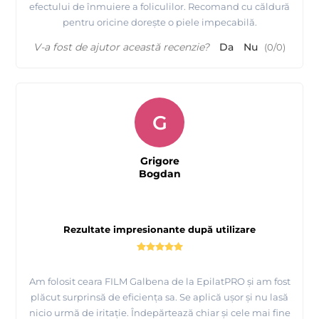
efectului de înmuiere a foliculilor. Recomand cu căldură
pentru oricine dorește o piele impecabilă.
V-a fost de ajutor această recenzie?
Da
Nu
(
0
/
0
)
G
Grigore
Bogdan
Rezultate impresionante după utilizare
Am folosit ceara FILM Galbena de la EpilatPRO și am fost
plăcut surprinsă de eficiența sa. Se aplică ușor și nu lasă
nicio urmă de iritație. Îndepărtează chiar și cele mai fine