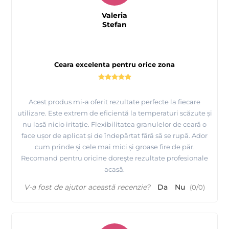
Valeria
Stefan
Ceara excelenta pentru orice zona
Acest produs mi-a oferit rezultate perfecte la fiecare
utilizare. Este extrem de eficientă la temperaturi scăzute și
nu lasă nicio iritație. Flexibilitatea granulelor de ceară o
face ușor de aplicat și de îndepărtat fără să se rupă. Ador
cum prinde și cele mai mici și groase fire de păr.
Recomand pentru oricine dorește rezultate profesionale
acasă.
Prezentare si epilare picioare cu Ceara FILM elastica
Azulena - EpilatPRO
V-a fost de ajutor această recenzie?
Da
Nu
(
0
/
0
)