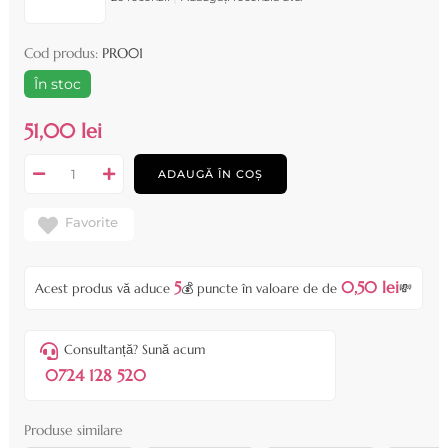
Cod produs:
PRO01
În stoc
51,00 lei
ADAUGĂ ÎN COȘ
Favorite
5
0,50 lei
Acest produs vă aduce
💰 puncte în valoare de de
💸
Consultanță? Sună acum
0724 128 520
Produse similare