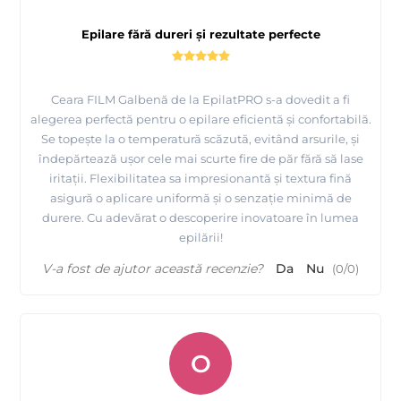
Epilare fără dureri și rezultate perfecte
Ceara FILM Galbenă de la EpilatPRO s-a dovedit a fi
alegerea perfectă pentru o epilare eficientă și confortabilă.
Se topește la o temperatură scăzută, evitând arsurile, și
îndepărtează ușor cele mai scurte fire de păr fără să lase
iritații. Flexibilitatea sa impresionantă și textura fină
asigură o aplicare uniformă și o senzație minimă de
durere. Cu adevărat o descoperire inovatoare în lumea
epilării!
V-a fost de ajutor această recenzie?
Da
Nu
(
0
/
0
)
O