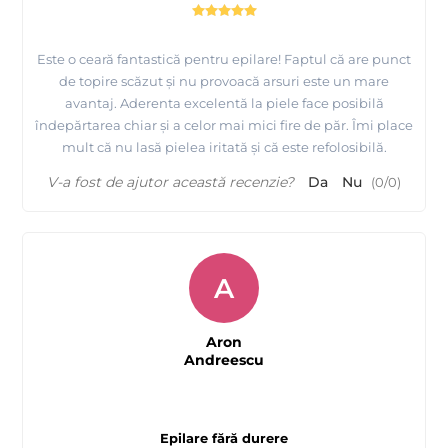
Este o ceară fantastică pentru epilare! Faptul că are punct
de topire scăzut și nu provoacă arsuri este un mare
avantaj. Aderenta excelentă la piele face posibilă
îndepărtarea chiar și a celor mai mici fire de păr. Îmi place
mult că nu lasă pielea iritată și că este refolosibilă.
V-a fost de ajutor această recenzie?
Da
Nu
(
0
/
0
)
A
Aron
Andreescu
Epilare fără durere