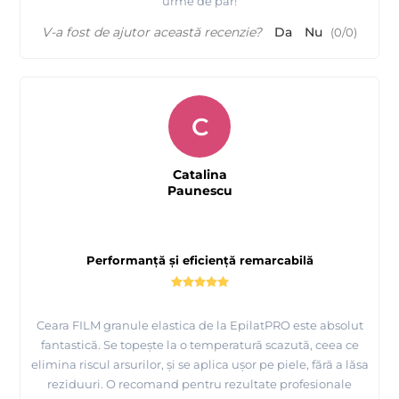
urme de păr!
V-a fost de ajutor această recenzie?
Da
Nu
(
0
/
0
)
C
Catalina
Paunescu
Performanță și eficiență remarcabilă
Ceara FILM granule elastica de la EpilatPRO este absolut
fantastică. Se topește la o temperatură scazută, ceea ce
elimina riscul arsurilor, și se aplica ușor pe piele, fără a lăsa
reziduuri. O recomand pentru rezultate profesionale