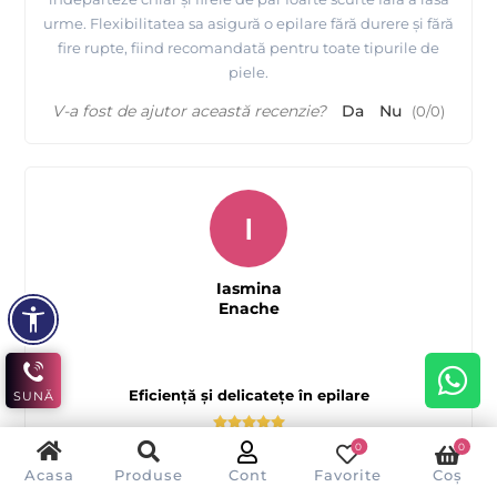
urme. Flexibilitatea sa asigură o epilare fără durere și fără
fire rupte, fiind recomandată pentru toate tipurile de
piele.
V-a fost de ajutor această recenzie?
Da
Nu
(
0
/
0
)
I
Iasmina
Enache
Eficiență și delicatețe în epilare
SUNĂ
0
0
Acasa
Produse
Cont
Favorite
Coș
Ceara FILM elastica de la EpilatPRO este o adevărată