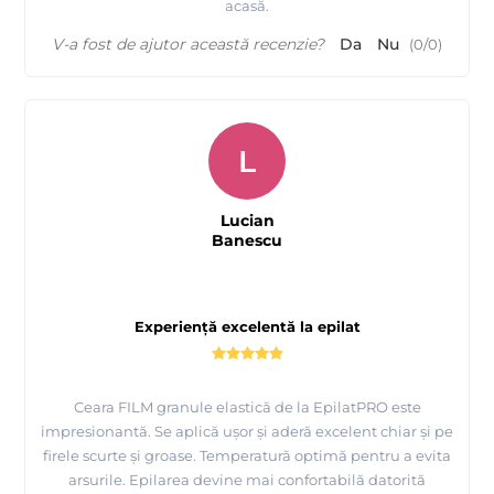
acasă.
V-a fost de ajutor această recenzie?
Da
Nu
(
0
/
0
)
L
Lucian
Banescu
Experiență excelentă la epilat
Ceara FILM granule elastică de la EpilatPRO este
impresionantă. Se aplică ușor și aderă excelent chiar și pe
firele scurte și groase. Temperatură optimă pentru a evita
arsurile. Epilarea devine mai confortabilă datorită