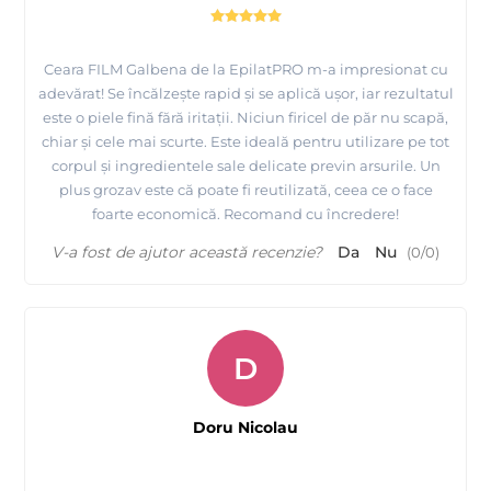
Ceara FILM Galbena de la EpilatPRO m-a impresionat cu
adevărat! Se încălzește rapid și se aplică ușor, iar rezultatul
este o piele fină fără iritații. Niciun firicel de păr nu scapă,
chiar și cele mai scurte. Este ideală pentru utilizare pe tot
corpul și ingredientele sale delicate previn arsurile. Un
plus grozav este că poate fi reutilizată, ceea ce o face
foarte economică. Recomand cu încredere!
V-a fost de ajutor această recenzie?
Da
Nu
(
0
/
0
)
D
Doru Nicolau