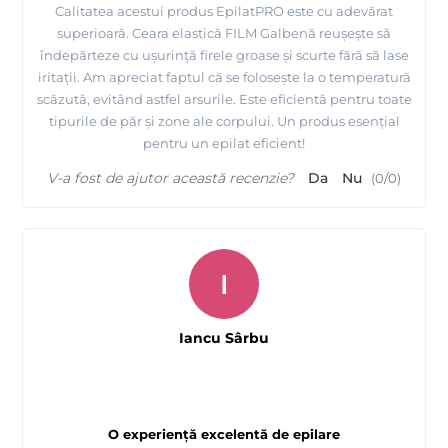
Calitatea acestui produs EpilatPRO este cu adevărat
superioară. Ceara elastică FILM Galbenă reușește să
îndepărteze cu ușurință firele groase și scurte fără să lase
iritații. Am apreciat faptul că se folosește la o temperatură
scăzută, evitând astfel arsurile. Este eficientă pentru toate
tipurile de păr și zone ale corpului. Un produs esențial
pentru un epilat eficient!
V-a fost de ajutor această recenzie?
Da
Nu
(
0
/
0
)
I
Iancu Sârbu
O experiență excelentă de epilare