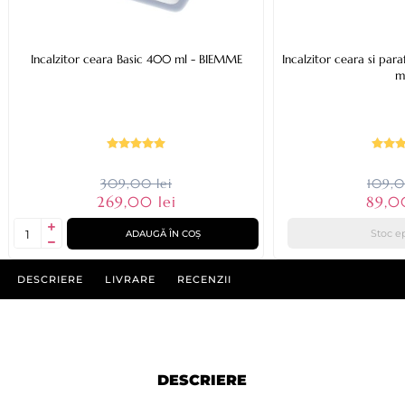
Incalzitor ceara Basic 400 ml - BIEMME
Incalzitor ceara si pa
m
309,00 lei
109,0
269,00 lei
89,0
Stoc e
ADAUGĂ ÎN COȘ
DESCRIERE
LIVRARE
RECENZII
DESCRIERE