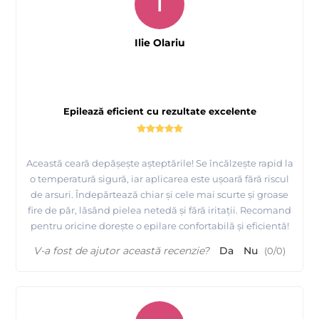
I
Ilie Olariu
Epilează eficient cu rezultate excelente
Această ceară depășește așteptările! Se încălzește rapid la
o temperatură sigură, iar aplicarea este ușoară fără riscul
de arsuri. Îndepărtează chiar și cele mai scurte și groase
fire de păr, lăsând pielea netedă și fără iritații. Recomand
pentru oricine dorește o epilare confortabilă și eficientă!
V-a fost de ajutor această recenzie?
Da
Nu
(
0
/
0
)