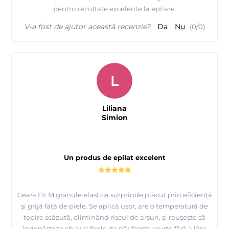
pentru rezultate excelente la epilare.
V-a fost de ajutor această recenzie?
Da
Nu
(
0
/
0
)
L
Liliana
Simion
Un produs de epilat excelent
Ceara FILM granule elastica surprinde plăcut prin eficiență
și grijă față de piele. Se aplică ușor, are o temperatură de
topire scăzută, eliminând riscul de arsuri, și reușește să
îndepărteze chiar și firele de păr foarte scurte fără a lăsa