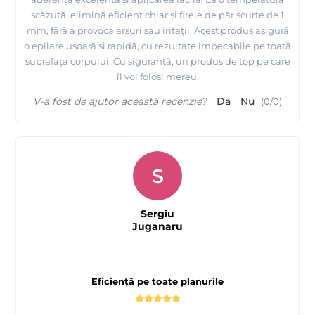
scăzută, elimină eficient chiar și firele de păr scurte de 1
mm, fără a provoca arsuri sau iritații. Acest produs asigură
o epilare ușoară și rapidă, cu rezultate impecabile pe toată
suprafața corpului. Cu siguranță, un produs de top pe care
îl voi folosi mereu.
V-a fost de ajutor această recenzie?
Da
Nu
(
0
/
0
)
S
Sergiu
Juganaru
Eficiență pe toate planurile