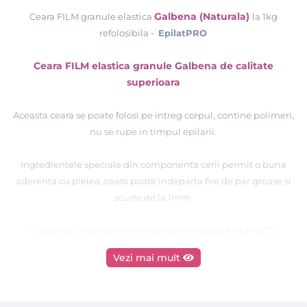
Galbena (Naturala)
Ceara FILM granule elastica
la 1kg
refolosibila -
EpilatPRO
Ceara FILM elastica granule Galbena de calitate
superioara
Aceasta ceara se poate folosi pe intreg corpul, contine polimeri,
nu se rupe in timpul epilarii.
Ingredientele speciale din componenta cerii permit o buna
aderenta cu pielea, ceara poate indeparta fire de par groase si
scurte de la 1mm.
- Ceara se foloseste la temperatura scazuta (42-45°C).
Ceara este foarte flexibilă, nu se rupe dupa aplicare si nu
Vezi mai mult
creeaza fire elastice.
- Potrivita pentru indepartarea firelor de par indiferent de
grosime sau lungime.