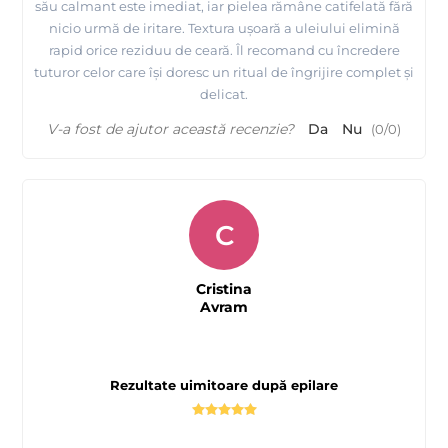
său calmant este imediat, iar pielea rămâne catifelată fără
nicio urmă de iritare. Textura ușoară a uleiului elimină
rapid orice reziduu de ceară. Îl recomand cu încredere
tuturor celor care își doresc un ritual de îngrijire complet și
delicat.
V-a fost de ajutor această recenzie?
Da
Nu
(
0
/
0
)
C
Cristina
Avram
Rezultate uimitoare după epilare