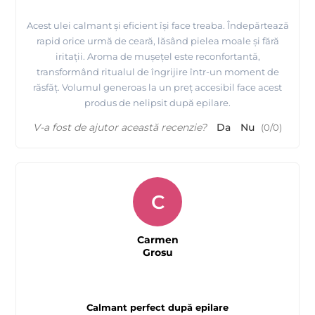
Acest ulei calmant și eficient își face treaba. Îndepărtează
rapid orice urmă de ceară, lăsând pielea moale și fără
iritații. Aroma de mușețel este reconfortantă,
transformând ritualul de îngrijire într-un moment de
răsfăț. Volumul generoas la un preț accesibil face acest
produs de nelipsit după epilare.
V-a fost de ajutor această recenzie?
Da
Nu
(
0
/
0
)
C
Carmen
Grosu
Calmant perfect după epilare