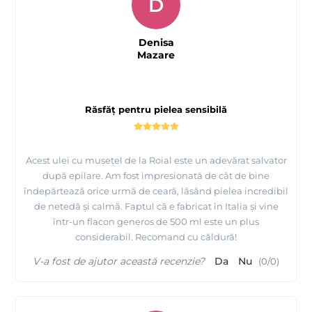
D
Denisa
Mazare
Răsfăț pentru pielea sensibilă
Acest ulei cu mușețel de la Roial este un adevărat salvator
după epilare. Am fost impresionată de cât de bine
îndepărtează orice urmă de ceară, lăsând pielea incredibil
de netedă și calmă. Faptul că e fabricat în Italia și vine
într-un flacon generos de 500 ml este un plus
considerabil. Recomand cu căldură!
V-a fost de ajutor această recenzie?
Da
Nu
(
0
/
0
)