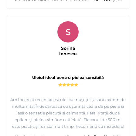
S
Sorina
Ionescu
Uleiul ideal pentru pielea sensibilă
Am încercat recent acest ulei cu mușețel și sunt extrem de
mulțumită! Îndepărtează cu ușurință ceara de pe piele și
lasă o senzație plăcută și calmantă. Fără iritații după
epilare și pielea rămâne catifelată. Flaconul de 500 ml
este practic și rezistă mult timp. Recomand cu încredere!