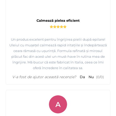
Calmează pielea eficient
Un produs excelent pentru îngrijirea pielii după epilare!
Uleiul cu mușețel calmează rapid iritațiile și îndepărtează
ceara rămasă cu ușurință. Formula rafinată și mirosul
plăcut fac din acest ulei un must-have în rutina mea de
îngrijire. Mă bucur că este fabricat în Italia, ceea ce îmi
oferă încredere în calitatea sa.
V-a fost de ajutor această recenzie?
Da
Nu
(
0
/
0
)
A