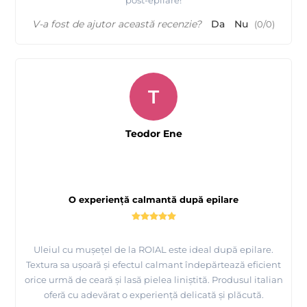
V-a fost de ajutor această recenzie?
Da
Nu
(
0
/
0
)
T
Teodor Ene
O experiență calmantă după epilare
Uleiul cu mușețel de la ROIAL este ideal după epilare.
Textura sa ușoară și efectul calmant îndepărtează eficient
orice urmă de ceară și lasă pielea liniștită. Produsul italian
oferă cu adevărat o experiență delicată și plăcută.