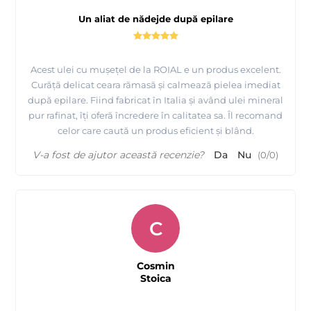
Un aliat de nădejde după epilare
Acest ulei cu mușețel de la ROIAL e un produs excelent.
Curăță delicat ceara rămasă și calmează pielea imediat
după epilare. Fiind fabricat în Italia și având ulei mineral
pur rafinat, îți oferă încredere în calitatea sa. Îl recomand
celor care caută un produs eficient și blând.
V-a fost de ajutor această recenzie?
Da
Nu
(
0
/
0
)
C
Cosmin
Stoica