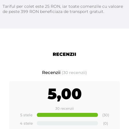
Tariful per colet este 25 RON, iar toate comenzile cu valoare
de peste 399 RON beneficiaza de transport gratuit.
Prezentare produse noi si inovative fabricate de -
RECENZII
ROIAL Italia
Recenzii
(30 recenzii)
5,00
30 recenzii
5 stele
(30)
4 stele
(0)