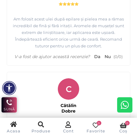
Am folosit acest ulei după epilare și pielea mea a rămas
incredibil de fină și fără iritații. Aromele de mușețel sunt
extrem de liniștitoare, iar aplicarea este ușoară.
Îndepărtează eficient orice urmă de ceară. Recomand
tuturor pentru un plus de confort.
V-a fost de ajutor această recenzie?
Da
Nu
(
0
/
0
)
C
Cătălin
SUNĂ
Dobre
0
0
Acasa
Produse
Cont
Favorite
Coș
Calmare și îngrijire după epilare