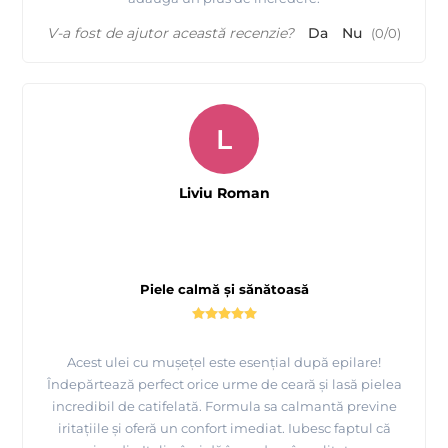
V-a fost de ajutor această recenzie?
Da
Nu
(
0
/
0
)
L
Liviu Roman
Piele calmă și sănătoasă
Acest ulei cu mușețel este esențial după epilare!
Îndepărtează perfect orice urme de ceară și lasă pielea
incredibil de catifelată. Formula sa calmantă previne
iritațiile și oferă un confort imediat. Iubesc faptul că