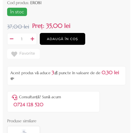
Cod produs:
ERO81
În stoc
Preț:
35,00 lei
37,00 lei
ADAUGĂ ÎN COȘ
Favorite
3
0,30 lei
Acest produs vă aduce
💰 puncte în valoare de de
💸
Consultanță? Sună acum
0724 128 520
Produse similare