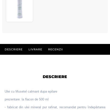
DESCRIERE
LIVRARE
RECENZII
DESCRIERE
Ulei cu Musetel calmant dupa epilare
prezentare: la flacon de 500 ml
- fabricat din ulei mineral pur rafinat, recomandat pentru îndepărtarea