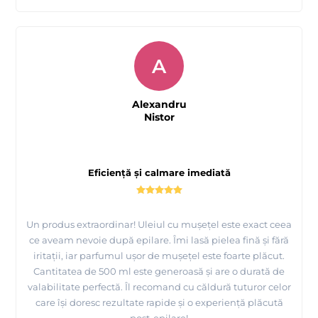
A
Alexandru
Nistor
Eficiență și calmare imediată
Un produs extraordinar! Uleiul cu mușețel este exact ceea
ce aveam nevoie după epilare. Îmi lasă pielea fină și fără
iritații, iar parfumul ușor de mușețel este foarte plăcut.
Cantitatea de 500 ml este generoasă și are o durată de
valabilitate perfectă. Îl recomand cu căldură tuturor celor
care își doresc rezultate rapide și o experiență plăcută
post-epilare!