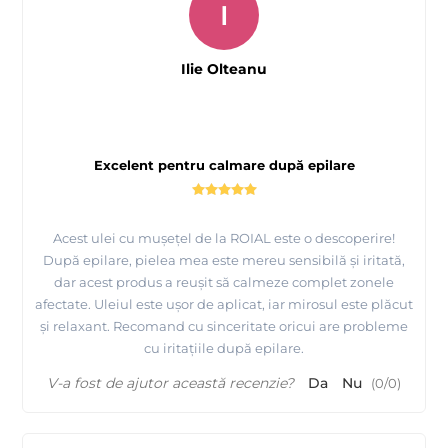
I
Ilie Olteanu
Excelent pentru calmare după epilare
Acest ulei cu mușețel de la ROIAL este o descoperire!
După epilare, pielea mea este mereu sensibilă și iritată,
dar acest produs a reușit să calmeze complet zonele
afectate. Uleiul este ușor de aplicat, iar mirosul este plăcut
și relaxant. Recomand cu sinceritate oricui are probleme
cu iritațiile după epilare.
V-a fost de ajutor această recenzie?
Da
Nu
(
0
/
0
)