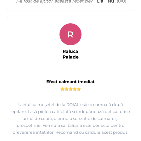
V-a fost de ajutor această recenzie?
Da
Nu
(
0
/
0
)
R
Raluca
Palade
Efect calmant imediat
Uleiul cu mușețel de la ROIAL este o comoară după
epilare. Lasă pielea catifelată și îndepărtează delicat orice
urmă de ceară, oferind o senzație de calmare și
prospețime. Formula sa italiană este perfectă pentru
prevenirea iritațiilor. Recomand cu căldură acest produs!