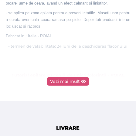
orcarei urme de ceara, avand un efect calmant si linistitor.
- se aplica pe zona epilata pentru a preveni iritatiile. Masati usor pentru
a curata eventuala ceara ramasa pe piele. Depozitati produsul într-un
loc uscat si răcoros.
Fabricat in : Italia - ROIAL
- termen de valabilitate: 24 luni de la deschiderea flaconului
Tutorial epilare cu ceară de unică folosinţă - ROIAL
Vezi mai mult
Italia
LIVRARE