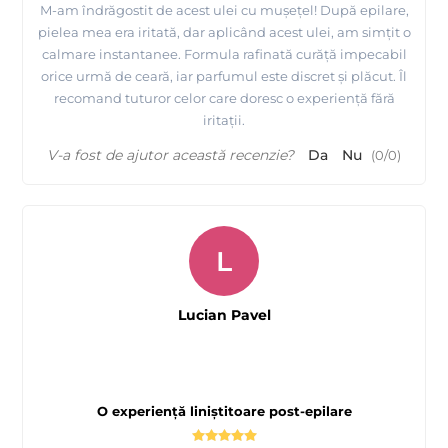
M-am îndrăgostit de acest ulei cu mușețel! După epilare,
pielea mea era iritată, dar aplicând acest ulei, am simțit o
calmare instantanee. Formula rafinată curăță impecabil
orice urmă de ceară, iar parfumul este discret și plăcut. Îl
recomand tuturor celor care doresc o experiență fără
iritații.
V-a fost de ajutor această recenzie?
Da
Nu
(
0
/
0
)
L
Lucian Pavel
O experiență liniștitoare post-epilare