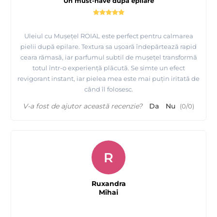
Un must-have după epilare
Uleiul cu Mușețel ROIAL este perfect pentru calmarea
pielii după epilare. Textura sa ușoară îndepărtează rapid
ceara rămasă, iar parfumul subtil de mușețel transformă
totul într-o experiență plăcută. Se simte un efect
revigorant instant, iar pielea mea este mai puțin iritată de
când îl folosesc.
V-a fost de ajutor această recenzie?
Da
Nu
(
0
/
0
)
R
Ruxandra
Mihai