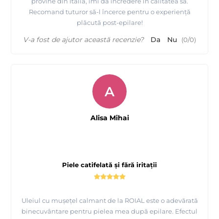
provine din Italia, îmi dă încredere în calitatea sa.
Recomand tuturor să-l încerce pentru o experiență
plăcută post-epilare!
V-a fost de ajutor această recenzie?
Da
Nu
(
0
/
0
)
A
Alisa Mihai
Piele catifelată și fără iritații
Uleiul cu mușețel calmant de la ROIAL este o adevărată
binecuvântare pentru pielea mea după epilare. Efectul