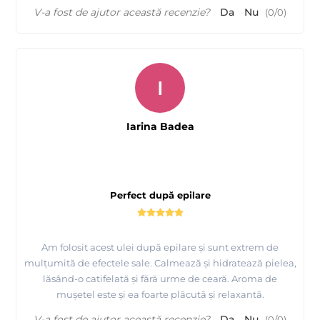
V-a fost de ajutor această recenzie?
Da
Nu
(
0
/
0
)
I
Iarina Badea
Perfect după epilare
Am folosit acest ulei după epilare și sunt extrem de
mulțumită de efectele sale. Calmează și hidratează pielea,
lăsând-o catifelată și fără urme de ceară. Aroma de
mușetel este și ea foarte plăcută și relaxantă.
V-a fost de ajutor această recenzie?
Da
Nu
(
0
/
0
)