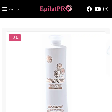
Meniu
- 5%