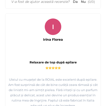
V-a fost de ajutor această recenzie?
Da
Nu
(
0
/
0
)
I
Irina Florea
Relaxare de top după epilare
Uleiul cu muşeţel de la ROIAL este excelent după epilare.
Am fost surprinsă de cât de bine curăţă ceara rămasă şi cât
de linistit mi-am simţit pielea. Fără iritaţii şi cu un parfum
plăcut şi delicat, acest ulei devine un produs esenţial în
rutina mea de îngrijire. Faptul că este fabricat în Italia
adaugă un plus de încredere.