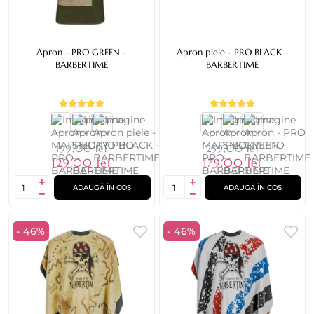
Apron - PRO GREEN -
Apron piele - PRO BLACK -
BARBERTIME
BARBERTIME
199,00 lei
259,00 lei
129,00 lei
179,00 lei
ADAUGĂ ÎN COȘ
ADAUGĂ ÎN COȘ
- 46%
- 46%