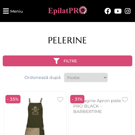
Meniu
PELERINE
FILTRE
Ordonează după
- 35%
- 31%