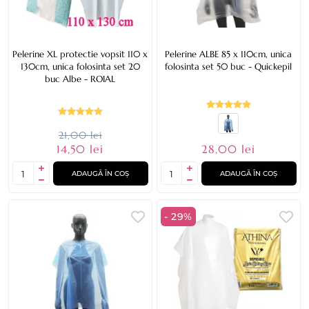
Pelerine XL protectie vopsit 110 x
Pelerine ALBE 85 x 110cm, unica
130cm, unica folosinta set 20
folosinta set 50 buc - Quickepil
buc Albe - ROIAL
21,00 lei
14,50 lei
28,00 lei
ADAUGĂ ÎN COȘ
ADAUGĂ ÎN COȘ
- 29%