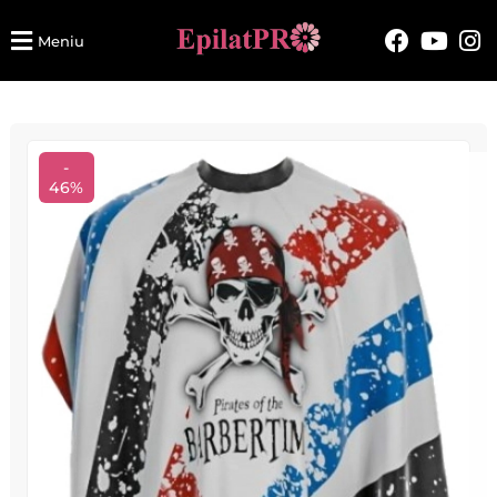
Meniu
-
46%