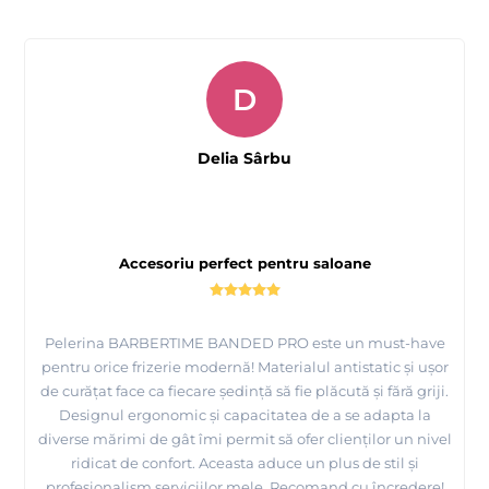
D
Delia Sârbu
Accesoriu perfect pentru saloane
Pelerina BARBERTIME BANDED PRO este un must-have
pentru orice frizerie modernă! Materialul antistatic și ușor
de curățat face ca fiecare ședință să fie plăcută și fără griji.
Designul ergonomic și capacitatea de a se adapta la
diverse mărimi de gât îmi permit să ofer clienților un nivel
ridicat de confort. Aceasta aduce un plus de stil și
profesionalism serviciilor mele. Recomand cu încredere!