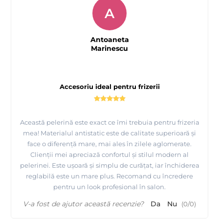
A
Antoaneta
Marinescu
Accesoriu ideal pentru frizerii
Această pelerină este exact ce îmi trebuia pentru frizeria
mea! Materialul antistatic este de calitate superioară și
face o diferență mare, mai ales în zilele aglomerate.
Clienții mei apreciază confortul și stilul modern al
pelerinei. Este ușoară și simplu de curățat, iar închiderea
reglabilă este un mare plus. Recomand cu încredere
pentru un look profesional în salon.
V-a fost de ajutor această recenzie?
Da
Nu
(
0
/
0
)