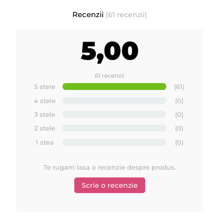
Recenzii
(61 recenzii)
5,00
61 recenzii
5 stele
(61)
4 stele
(0)
3 stele
(0)
2 stele
(0)
1 stea
(0)
Te rugam lasa o recenzie despre produs.
Scrie o recenzie