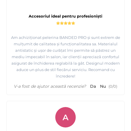
Accesoriul ideal pentru profesioniști
Am achiziționat pelerina BANDED PRO și sunt extrem de
mulțumit de calitatea și funcționalitatea sa. Materialul
antistatic și ușor de curățat îmi permite să păstrez un
mediu impecabil în salon, iar clienții apreciază confortul
asigurat de închiderea reglabilă la gât. Designul modern
aduce un plus de stil fiecărui serviciu. Recomand cu
încredere!
V-a fost de ajutor această recenzie?
Da
Nu
(
0
/
0
)
A