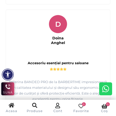
D
Doina
Anghel
Accesoriu esențial pentru saloane
Pelerina BANDED PRO de la BARBERTIME impresionează
prin calitatea materialului și designul său ergonomic. Este
SUNĂ
ușor de curățat și oferă protecție eficientă. Este o alegere
excelentă pentru orice frizerie.
0
0
V-a fost de ajutor această recenzie?
Da
Nu
(
0
/
0
)
Acasa
Produse
Cont
Favorite
Coș