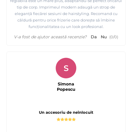
reglabilă este un mare plus, adaptându-se perfect oricărui
tip de corp. Imprimeul modern adaugă un strop de
eleganță fiecărei sesiuni de hairstyling. Recomand cu
căldură pentru orice frizerie care dorește să îmbine
funcționalitatea cu un look profesional.
V-a fost de ajutor această recenzie?
Da
Nu
(
0
/
0
)
S
Simona
Popescu
Un accesoriu de neînlocuit