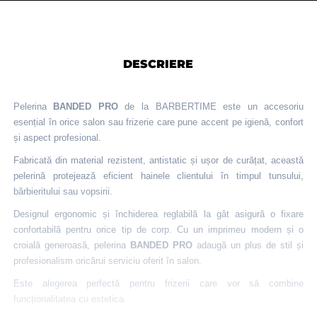
DESCRIERE
Pelerina
BANDED PRO
de la BARBERTIME este un accesoriu
esențial în orice salon sau frizerie care pune accent pe igienă, confort
și aspect profesional.
Fabricată din material rezistent, antistatic și ușor de curățat, această
pelerină protejează eficient hainele clientului în timpul tunsului,
bărbieritului sau vopsirii.
Designul ergonomic și închiderea reglabilă la gât asigură o fixare
confortabilă pentru orice tip de corp. Cu un imprimeu modern și o
croială generoasă, pelerina
BANDED PRO
adaugă un plus de stil și
profesionalism oricărui serviciu oferit în salon.
Este alegerea perfectă pentru frizerii care vor să combine
funcționalitatea cu estetica.