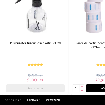
Pulverizator frizerie din plastic 180ml
Guler de hartie pentru
100benzi 
15,00 lei
35,00
9,00 lei
22,9
Stoc epuizat
AD
DESCRIERE
LIVRARE
RECENZII