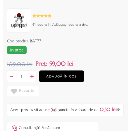
|
61 recenzii
Adăugați recenzia dvs.
Cod produs:
BAT77
În stoc
Preț:
59,00 lei
109,00 lei
ADAUGĂ ÎN COȘ
Favorite
5
0,50 lei
Acest produs vă aduce
💰 puncte în valoare de de
💸
Consultanță? Sună acum