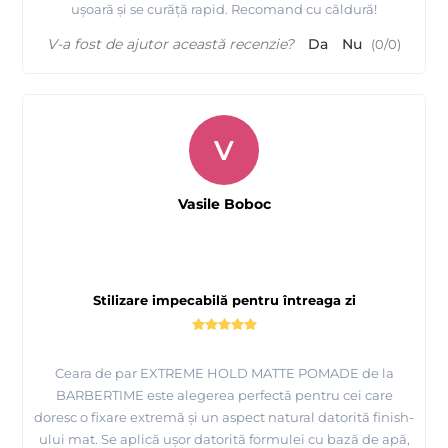
ușoară și se curăță rapid. Recomand cu căldură!
V-a fost de ajutor această recenzie?
Da
Nu
(
0
/
0
)
V
Vasile Boboc
Stilizare impecabilă pentru întreaga zi
Ceara de par EXTREME HOLD MATTE POMADE de la
BARBERTIME este alegerea perfectă pentru cei care
doresc o fixare extremă și un aspect natural datorită finish-
ului mat. Se aplică ușor datorită formulei cu bază de apă,