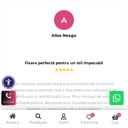
A
Alisa Neagu
Fixare perfectă pentru un stil impecabil
Am încercat această ceară și sunt extrem de mulțumit.
Fixarea este excelentă, fără a lăsa strălucire nefirească. Se
aplică ușor și rezistă toată ziua. Plus, mirosul de vanilie
SUNĂ
este foarte plăcut. Recomand cu încredere pentru oricine
dorește un aspect natural și bine definit.
0
0
V-a fost de ajutor această recenzie?
Da
Nu
(
0
/
0
)
Acasa
Produse
Cont
Favorite
Coș