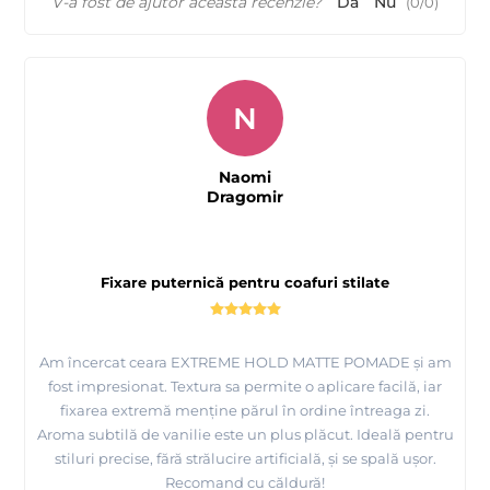
V-a fost de ajutor această recenzie?
Da
Nu
(
0
/
0
)
N
Naomi
Dragomir
Fixare puternică pentru coafuri stilate
Am încercat ceara EXTREME HOLD MATTE POMADE și am
fost impresionat. Textura sa permite o aplicare facilă, iar
fixarea extremă menține părul în ordine întreaga zi.
Aroma subtilă de vanilie este un plus plăcut. Ideală pentru
stiluri precise, fără strălucire artificială, și se spală ușor.
Recomand cu căldură!