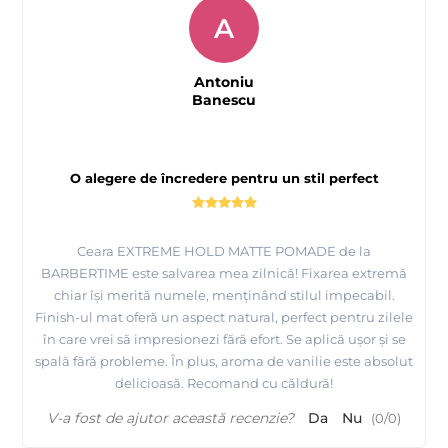
A
Antoniu
Banescu
O alegere de încredere pentru un stil perfect
Ceara EXTREME HOLD MATTE POMADE de la
BARBERTIME este salvarea mea zilnică! Fixarea extremă
chiar își merită numele, menținând stilul impecabil.
Finish-ul mat oferă un aspect natural, perfect pentru zilele
în care vrei să impresionezi fără efort. Se aplică ușor și se
spală fără probleme. În plus, aroma de vanilie este absolut
delicioasă. Recomand cu căldură!
V-a fost de ajutor această recenzie?
Da
Nu
(
0
/
0
)