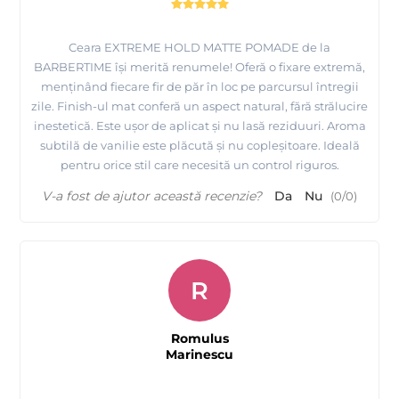
Ceara EXTREME HOLD MATTE POMADE de la
BARBERTIME își merită renumele! Oferă o fixare extremă,
menținând fiecare fir de păr în loc pe parcursul întregii
zile. Finish-ul mat conferă un aspect natural, fără strălucire
inestetică. Este ușor de aplicat și nu lasă reziduuri. Aroma
subtilă de vanilie este plăcută și nu copleșitoare. Ideală
pentru orice stil care necesită un control riguros.
V-a fost de ajutor această recenzie?
Da
Nu
(
0
/
0
)
R
Romulus
Marinescu