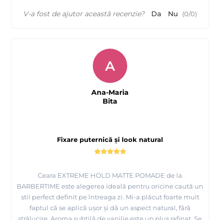
V-a fost de ajutor această recenzie?
Da
Nu
(
0
/
0
)
A
Ana-Maria
Bita
Fixare puternică și look natural
Ceara EXTREME HOLD MATTE POMADE de la
BARBERTIME este alegerea ideală pentru oricine caută un
stil perfect definit pe întreaga zi. Mi-a plăcut foarte mult
faptul că se aplică ușor și dă un aspect natural, fără
strălucire. Aroma subtilă de vanilie este un plus rafinat. Se