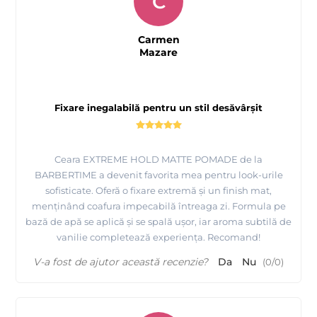
C
Carmen
Mazare
Fixare inegalabilă pentru un stil desăvârșit
Ceara EXTREME HOLD MATTE POMADE de la
BARBERTIME a devenit favorita mea pentru look-urile
sofisticate. Oferă o fixare extremă și un finish mat,
menținând coafura impecabilă întreaga zi. Formula pe
bază de apă se aplică și se spală ușor, iar aroma subtilă de
vanilie completează experiența. Recomand!
V-a fost de ajutor această recenzie?
Da
Nu
(
0
/
0
)