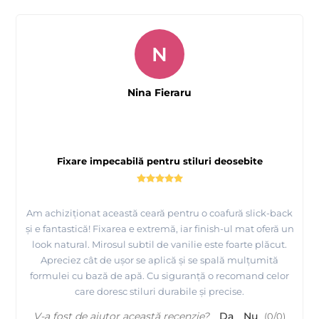
N
Nina Fieraru
Fixare impecabilă pentru stiluri deosebite
Am achiziționat această ceară pentru o coafură slick-back
și e fantastică! Fixarea e extremă, iar finish-ul mat oferă un
look natural. Mirosul subtil de vanilie este foarte plăcut.
Apreciez cât de ușor se aplică și se spală mulțumită
formulei cu bază de apă. Cu siguranță o recomand celor
care doresc stiluri durabile și precise.
V-a fost de ajutor această recenzie?
Da
Nu
(
0
/
0
)