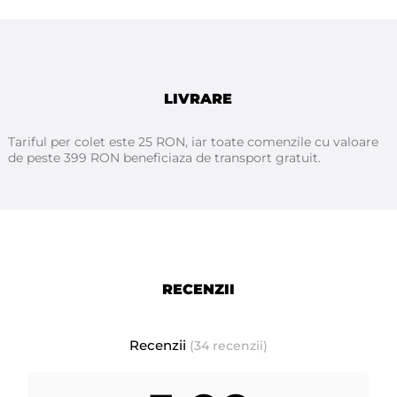
Recomandări de utilizare:
Încălzește o cantitate mică între palme, aplică pe părul
uscat sau
ușor umed
, apoi coafează după preferințe. Ideală pentru stiluri
texturate, dar bine controlate, și poate fi remaniată fără dificultate
LIVRARE
Ingrediente:
Aqua, Ceteareth-25, PEG-7 Glyceryl Cocoate, Hectorite, Glycerin,
Tariful per colet este 25 RON, iar toate comenzile cu valoare
Laureth-4, Ozokerite, Parfum, BHT, Benzyl Alcohol, PPG-2 Methyl
de peste 399 RON beneficiaza de transport gratuit.
Ether, 2-Bromo-2-Nitropropane-1,3-Diol, Iodopropynyl Butylcarbamate,
Hexyl Cinnamal, Limonene.
RECENZII
Recenzii
(34 recenzii)