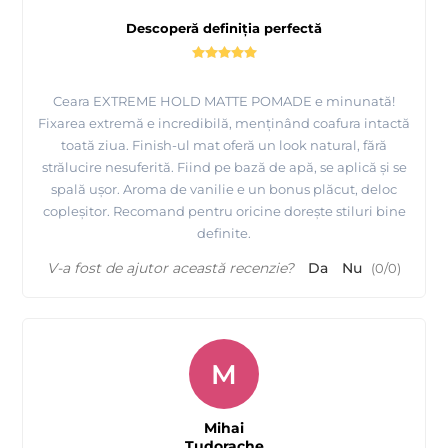
Descoperă definiția perfectă
Ceara EXTREME HOLD MATTE POMADE e minunată!
Fixarea extremă e incredibilă, menținând coafura intactă
toată ziua. Finish-ul mat oferă un look natural, fără
strălucire nesuferită. Fiind pe bază de apă, se aplică și se
spală ușor. Aroma de vanilie e un bonus plăcut, deloc
copleșitor. Recomand pentru oricine dorește stiluri bine
definite.
V-a fost de ajutor această recenzie?
Da
Nu
(
0
/
0
)
M
Mihai
Tudorache