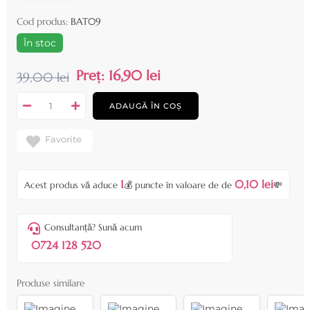
Cod produs:
BAT09
În stoc
Preț:
16,90 lei
39,00 lei
ADAUGĂ ÎN COȘ
Favorite
1
0,10 lei
Acest produs vă aduce
💰 puncte în valoare de de
💸
Consultanță? Sună acum
0724 128 520
Produse similare