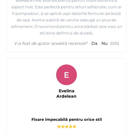
BARBERTIME este excelentă pentru fixare extremă și
aspect mat. Este perfectă pentru stiluri sofisticate, cum ar
fi pompadour, și se aplică ușor datorită formulei pe bază
de apă. Aroma subtilă de vanilie adaugă un plus de
rafinament. O recomand pentru orice bărbat care vrea un
stil bine definit și de durată.
V-a fost de ajutor această recenzie?
Da
Nu
(
0
/
0
)
E
Evelina
Ardelean
Fixare impecabilă pentru orice stil