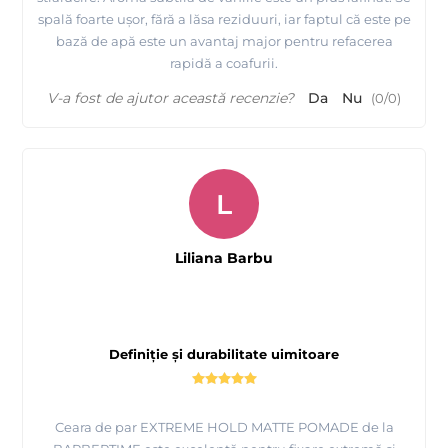
spală foarte ușor, fără a lăsa reziduuri, iar faptul că este pe
bază de apă este un avantaj major pentru refacerea
rapidă a coafurii.
V-a fost de ajutor această recenzie?
Da
Nu
(
0
/
0
)
L
Liliana Barbu
Definiție și durabilitate uimitoare
Ceara de par EXTREME HOLD MATTE POMADE de la