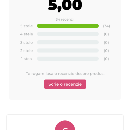
5,00
34 recenzii
5 stele
(34)
4 stele
(0)
3 stele
(0)
2 stele
(0)
1 stea
(0)
Te rugam lasa o recenzie despre produs.
Scrie o recenzie