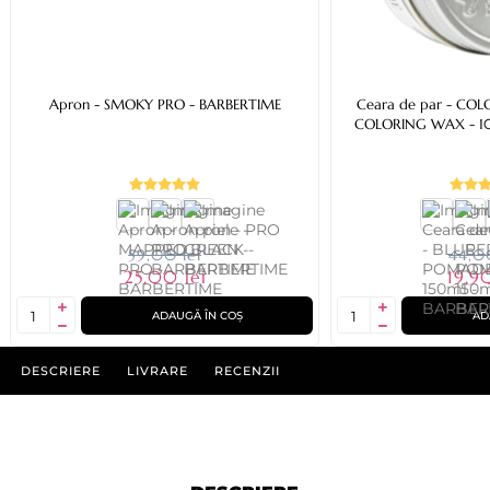
Apron - SMOKY PRO - BARBERTIME
Ceara de par - COL
COLORING WAX - 10
59,00 lei
44,00
25,00 lei
19,90
ADAUGĂ ÎN COȘ
AD
DESCRIERE
LIVRARE
RECENZII