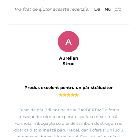
V-a fost de ajutor această recenzie?
Da
Nu
(
0
/
0
)
A
Aurelian
Stroe
Produs excelent pentru un păr strălucitor
Ceara de păr Brillantine de la BARBERTIME a fost o
descoperire uimitoare pentru coafura mea zilnică.
Formula îmbogățită cu ulei de sâmburi de struguri nu
doar că disciplinează părul rebel, dar îi oferă și un luciu
intens care durează întreaga zi. Este ușoară pe păr și