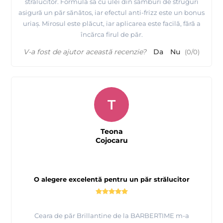
strălucitor. Formula sa cu ulei din sâmburi de struguri
asigură un păr sănătos, iar efectul anti-frizz este un bonus
uriaș. Mirosul este plăcut, iar aplicarea este facilă, fără a
încărca firul de păr.
V-a fost de ajutor această recenzie?
Da
Nu
(
0
/
0
)
T
Teona
Cojocaru
O alegere excelentă pentru un păr strălucitor
Ceara de păr Brillantine de la BARBERTIME m-a