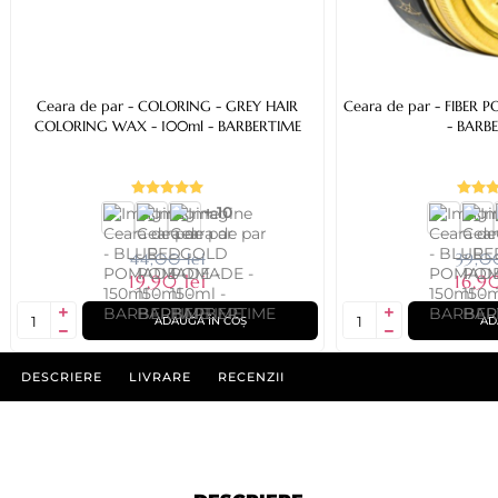
Ceara de par - COLORING - GREY HAIR
Ceara de par - FIBER 
COLORING WAX - 100ml - BARBERTIME
- BARB
+ 10
44,00 lei
39,00
19,90 lei
16,90
ADAUGĂ ÎN COȘ
AD
DESCRIERE
LIVRARE
RECENZII