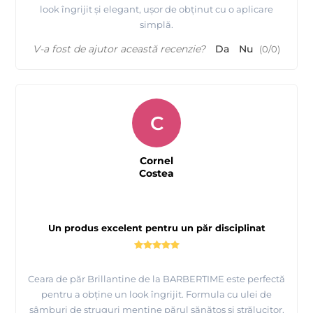
look îngrijit și elegant, ușor de obținut cu o aplicare
simplă.
V-a fost de ajutor această recenzie?
Da
Nu
(
0
/
0
)
C
Cornel
Costea
Un produs excelent pentru un păr disciplinat
Ceara de păr Brillantine de la BARBERTIME este perfectă
pentru a obține un look îngrijit. Formula cu ulei de
sâmburi de struguri menține părul sănătos și strălucitor.