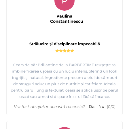
P
Paulina
Constantinescu
Strălucire și disciplinare impecabilă
Ceara de păr Brillantine de la BARBERTIME reușește să
îmbine fixarea ușoară cu un luciu intens, oferind un look
îngrijit și natural. Ingrediente precum uleiul de sâmburi
de struguri aduc un plus de nutriție și catifelare. Ideală
pentru părul lung și texturat, ceara se aplică ușor pe părul
uscat sau umed și dispare frizz-ul fără să încarce.
V-a fost de ajutor această recenzie?
Da
Nu
(
0
/
0
)