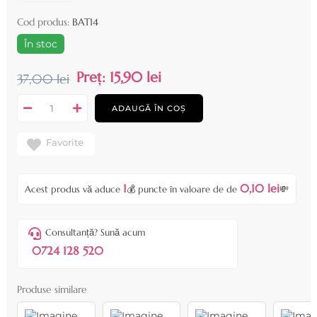
Cod produs:
BAT14
În stoc
Preț:
15,90 lei
37,00 lei
ADAUGĂ ÎN COȘ
Favorite
1
0,10 lei
Acest produs vă aduce
💰 puncte în valoare de de
💸
Consultanță? Sună acum
0724 128 520
Produse similare