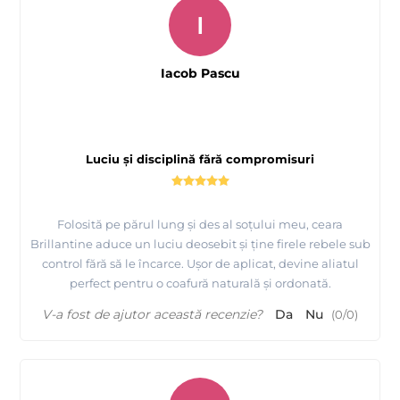
I
Iacob Pascu
Luciu și disciplină fără compromisuri
Folosită pe părul lung și des al soțului meu, ceara
Brillantine aduce un luciu deosebit și ține firele rebele sub
control fără să le încarce. Ușor de aplicat, devine aliatul
perfect pentru o coafură naturală și ordonată.
V-a fost de ajutor această recenzie?
Da
Nu
(
0
/
0
)