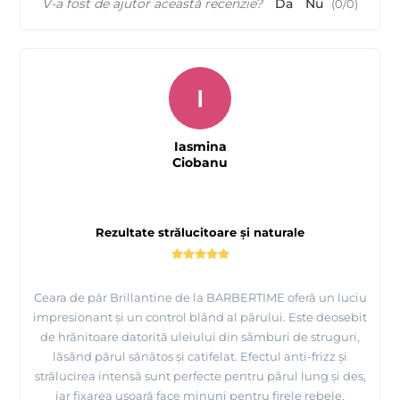
V-a fost de ajutor această recenzie?
Da
Nu
(
0
/
0
)
I
Iasmina
Ciobanu
Rezultate strălucitoare și naturale
Ceara de păr Brillantine de la BARBERTIME oferă un luciu
impresionant și un control blând al părului. Este deosebit
de hrănitoare datorită uleiului din sâmburi de struguri,
lăsând părul sănătos și catifelat. Efectul anti-frizz și
strălucirea intensă sunt perfecte pentru părul lung și des,
iar fixarea ușoară face minuni pentru firele rebele.