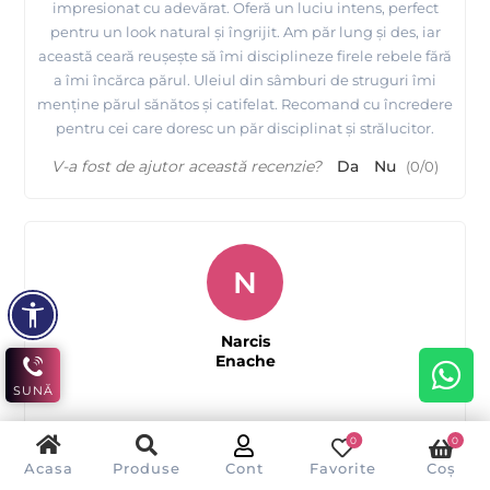
impresionat cu adevărat. Oferă un luciu intens, perfect
pentru un look natural și îngrijit. Am păr lung și des, iar
această ceară reușește să îmi disciplineze firele rebele fără
a îmi încărca părul. Uleiul din sâmburi de struguri îmi
menține părul sănătos și catifelat. Recomand cu încredere
pentru cei care doresc un păr disciplinat și strălucitor.
V-a fost de ajutor această recenzie?
Da
Nu
(
0
/
0
)
N
Narcis
Enache
SUNĂ
0
0
Luciu și hidratare
Acasa
Produse
Cont
Favorite
Coș