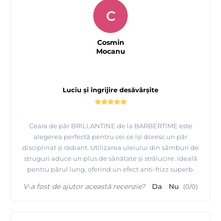
C
Cosmin
Mocanu
Luciu și îngrijire desăvârșite
Ceara de păr BRILLANTINE de la BARBERTIME este
alegerea perfectă pentru cei ce își doresc un păr
disciplinat și radiant. Utilizarea uleiului din sâmburi de
struguri aduce un plus de sănătate și strălucire. Ideală
pentru părul lung, oferind un efect anti-frizz superb.
V-a fost de ajutor această recenzie?
Da
Nu
(
0
/
0
)