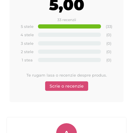
5,00
33 recenzii
5 stele
(33)
4 stele
(0)
3 stele
(0)
2 stele
(0)
1 stea
(0)
Te rugam lasa o recenzie despre produs.
Scrie o recenzie