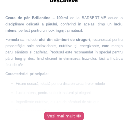
DESCRIERE
Ceara de păr Brillantine – 100 ml
de la BARBERTIME aduce o
disciplinare delicată a părului, conferind în același timp un
luciu
intens
, perfect pentru un look îngrijit și natural.
Formula sa include
ulei din sâmburi de struguri
, recunoscut pentru
proprietățile sale antioxidante, nutritive și energizante, care mențin
părul sănătos și catifelat
.
Produsul este recomandat în special pentru
părul lung și des, fiind eficient în eliminarea frizz‑ului, fără a încărca
firul de păr.
Caracteristici principale:
Fixare ușoară, ideală pentru disciplinarea firelor rebele
Luciu intens, pentru un look natural și elegant
Ingrediente nutritive, cu ulei de sâmburi de struguri
Potrivită pentru păr lung și texturat
Vezi mai mult
Efect antistatic și anti‑frizz