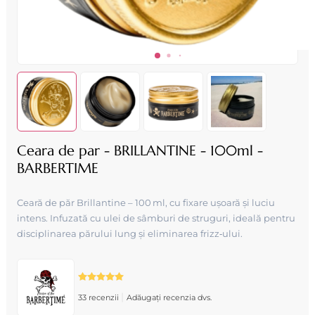
Ceara de par - BRILLANTINE - 100ml -
BARBERTIME
Ceară de păr Brillantine – 100 ml, cu fixare ușoară și luciu
intens. Infuzată cu ulei de sâmburi de struguri, ideală pentru
disciplinarea părului lung și eliminarea frizz‑ului.
|
33 recenzii
Adăugați recenzia dvs.