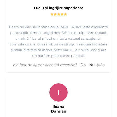
Luciu și îngrijire superioare
Ceara de păr Brillantine de la BARBERTIME este excelentă
pentru părul meu lung și des. Oferă o disciplinare ușoară,
elimină frizz-ul și lasă un luciu natural senzațional.
Formula cu ulei din sâmburi de struguri asigură hidratare
și strălucire fără să îngreuneze părul. Se aplică ușor și are
un parfum plăcut care persistă.
V-a fost de ajutor această recenzie?
Da
Nu
(
0
/
0
)
I
Ileana
Damian