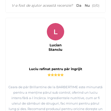
V-a fost de ajutor această recenzie?
Da
Nu
(
0
/
0
)
L
Lucian
Stanciu
Luciu rafinat pentru păr îngrijit
Ceara de păr Brillantine de la BARBERTIME este minunată
pentru a menține părul sub control, oferind un luciu
intens fără a-l încărca. Ingredientele nutritive, cum ar fi
uleiul de sâmburi de struguri, fac minuni pentru părul
lung și des. Recomand produsul pentru oricine dorește un