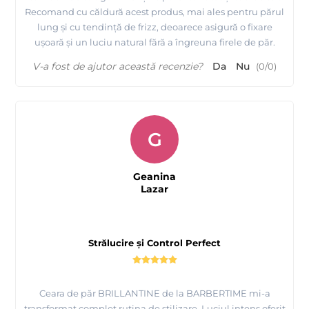
Recomand cu căldură acest produs, mai ales pentru părul
lung și cu tendință de frizz, deoarece asigură o fixare
ușoară și un luciu natural fără a îngreuna firele de păr.
V-a fost de ajutor această recenzie?
Da
Nu
(
0
/
0
)
G
Geanina
Lazar
Strălucire și Control Perfect
Ceara de păr BRILLANTINE de la BARBERTIME mi-a
transformat complet rutina de stilizare. Luciul intens oferit