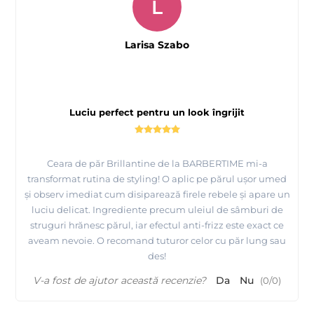
L
Larisa Szabo
Luciu perfect pentru un look îngrijit
Ceara de păr Brillantine de la BARBERTIME mi-a
transformat rutina de styling! O aplic pe părul ușor umed
și observ imediat cum disiparează firele rebele și apare un
luciu delicat. Ingrediente precum uleiul de sâmburi de
struguri hrănesc părul, iar efectul anti-frizz este exact ce
aveam nevoie. O recomand tuturor celor cu păr lung sau
des!
V-a fost de ajutor această recenzie?
Da
Nu
(
0
/
0
)