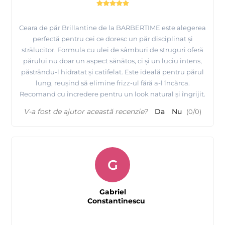
Ceara de păr Brillantine de la BARBERTIME este alegerea
perfectă pentru cei ce doresc un păr disciplinat și
strălucitor. Formula cu ulei de sâmburi de struguri oferă
părului nu doar un aspect sănătos, ci și un luciu intens,
păstrându-l hidratat și catifelat. Este ideală pentru părul
lung, reușind să elimine frizz-ul fără a-l încărca.
Recomand cu încredere pentru un look natural și îngrijit.
V-a fost de ajutor această recenzie?
Da
Nu
(
0
/
0
)
G
Gabriel
Constantinescu