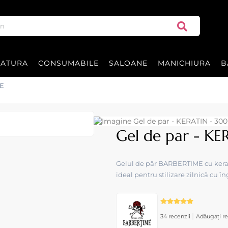
RATURA
CONSUMABILE
SALOANE
MANICHIURA
B
ME
Gel de par - K
Gelul de păr BARBERTIME cu keratin
ideal pentru stilizare zilnică cu în
|
34 recenzii
Adăugați re