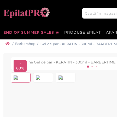
END OF SUMMER SALES ☀️
PRODUSE EPILAT
APA
/
Barbershop
/
Gel de par - KERATIN - 300ml - BARBERTI
-
60%