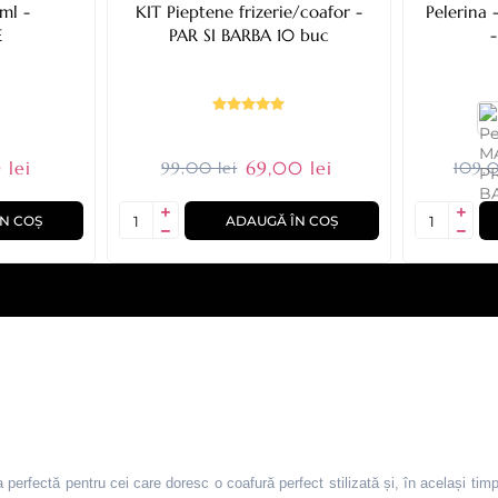
KIT Pieptene frizerie/coafor -
Pelerina - BLACK BANDED 
E
PAR SI BARBA 10 buc
 lei
69,00 lei
99,00 lei
109,0
N COȘ
ADAUGĂ ÎN COȘ
perfectă pentru cei care doresc o coafură perfect stilizată și, în același timp