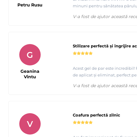
Petru Rusu
minuni pentru sănătatea părului
V-a fost de ajutor această rec
Stilizare perfectă și îngrijire a
G
Acest gel de par este incredibil
Geanina
de aplicat și eliminat, perfect pe
Vintu
V-a fost de ajutor această rec
Coafura perfectă zilnic
V