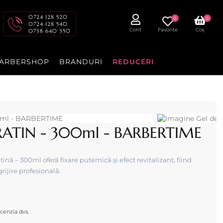
0724 128 520
0
0
0724 128 540
Cont
Favorite
Coș
0738 640 350
ARBERSHOP
BRANDURI
REDUCERI
ERATIN - 300ml - BARBERTIME
ă – 300ml oferă fixare puternică și efect revitalizant, fiind
grijire profesională.
cenzia dvs.