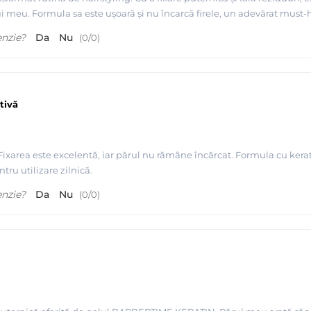
 meu. Formula sa este ușoară și nu încarcă firele, un adevărat must-
enzie?
Da
Nu
(
0
/
0
)
ctivă
! Fixarea este excelentă, iar părul nu rămâne încărcat. Formula cu kera
ntru utilizare zilnică.
enzie?
Da
Nu
(
0
/
0
)