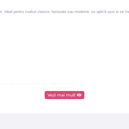
ri. Ideal pentru coafuri clasice, texturate sau moderne, se aplică ușor și se în
 umed sau uscat și modelează după preferință.
Vezi mai mult
, PEG-90M, Silica, Bht, Hydrolyzed Keratin, Tocopheryl Acetate, Retinyl Ac