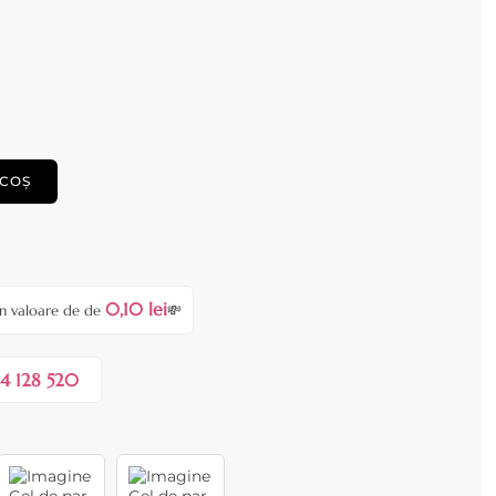
 COȘ
0,10 lei
în valoare de de
💸
4 128 520