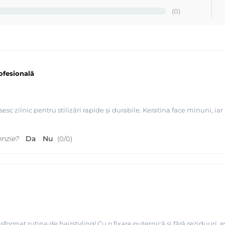
(0)
rofesională
sesc zilnic pentru stilizări rapide și durabile. Keratina face minuni, iar
enzie?
Da
Nu
(
0
/
0
)
mat rutina de hairstyling! Cu o fixare puternică și fără reziduuri, est