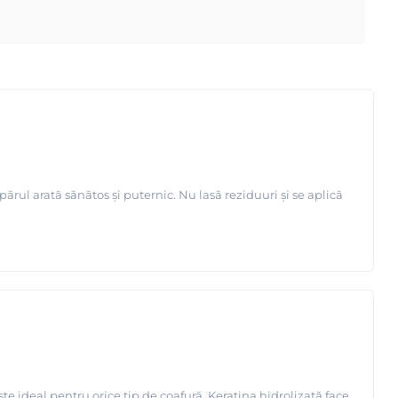
 părul arată sănătos și puternic. Nu lasă reziduuri și se aplică
e ideal pentru orice tip de coafură. Keratina hidrolizată face