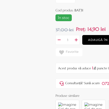
Cod produs:
BAT31
În stoc
Preț:
14,90 lei
37,00 lei
ADAUGĂ ÎN
Favorite
1
Acest produs vă aduce
💰 puncte 
072
Consultanță? Sună acum
Produse similare