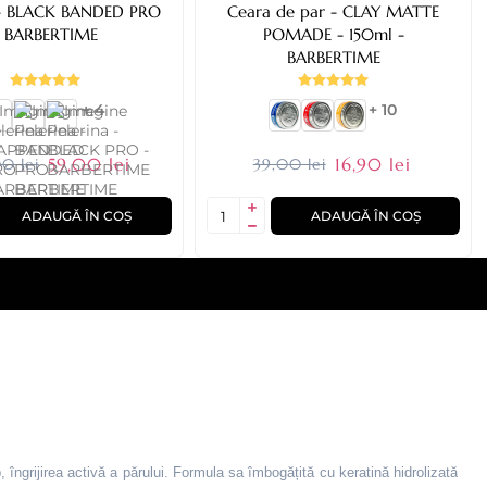
PRO
Ceara de par - CLAY MATTE
- BARBERTIME
POMADE - 150ml -
BARBERTIME
+ 4
+ 10
59,00 lei
16,90 lei
0 lei
39,00 lei
ADAUGĂ ÎN COȘ
ADAUGĂ ÎN COȘ
, îngrijirea activă a părului. Formula sa îmbogățită cu keratină hidrolizată