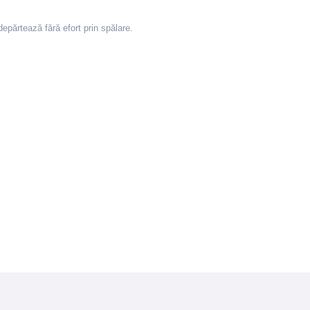
depărtează fără efort prin spălare.
etate, Phenoxyethanol, lodopropynyl Butylcarbamate, Parfum, CI 19140,