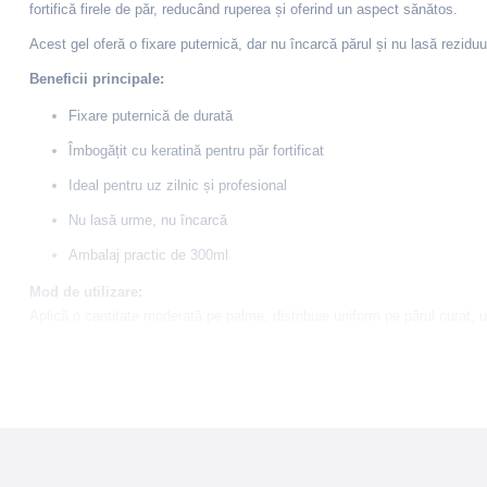
fortifică firele de păr, reducând ruperea și oferind un aspect sănătos.
Acest gel oferă o fixare puternică, dar nu încarcă părul și nu lasă reziduu
Beneficii principale:
Fixare puternică de durată
Îmbogățit cu keratină pentru păr fortificat
Ideal pentru uz zilnic și profesional
Nu lasă urme, nu încarcă
Ambalaj practic de 300ml
Mod de utilizare:
Aplică o cantitate moderată pe palme, distribuie uniform pe părul curat,
Ingrediente:
Aqua, Triethanolamine, Acrylates/Octylacrylamide Copolymer, Carbomer
CI 42090.