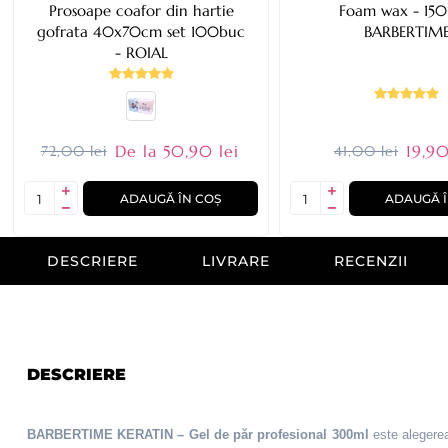
Prosoape coafor din hartie
Foam wax - 150ml -
gofrata 40x70cm set 100buc
BARBERTIM
- ROIAL
De la 50,90 lei
19,90
72,00 lei
41,00 lei
ADAUGĂ ÎN COȘ
ADAUGĂ Î
DESCRIERE
LIVRARE
RECENZII
DESCRIERE
BARBERTIME KERATIN – Gel de păr profesional 300ml
este alegerea 