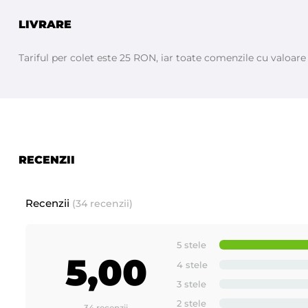
LIVRARE
Tariful per colet este 25 RON, iar toate comenzile cu valoar
RECENZII
Recenzii
(34 recenzii)
5 stele
5,00
4 stele
3 stele
2 stele