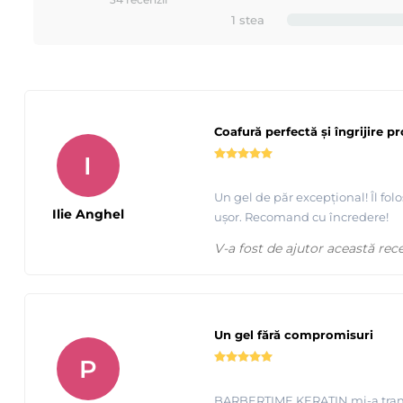
34 recenzii
1 stea
Coafură perfectă și îngrijire p
I
Un gel de păr excepțional! Îl folo
Ilie Anghel
ușor. Recomand cu încredere!
V-a fost de ajutor această rec
Un gel fără compromisuri
P
BARBERTIME KERATIN mi-a transfor