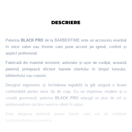
DESCRIERE
Pelerina
BLACK PRO
de la BARBERTIME este un accesoriu esențial
în orice salon sau frizerie care pune accent pe igienă, confort și
aspect profesional.
Fabricată din material rezistent, antistatic și ușor de curățat, această
pelerină protejează eficient hainele clientului în timpul tunsului,
bărbieritului sau vopsirii.
Designul ergonomic și închiderea reglabilă la gât asigură o fixare
confortabilă pentru orice tip de corp. Cu un imprimeu modern și o
croială generoasă, pelerina
BLACK PRO
adaugă un plus de stil și
profesionalism oricărui serviciu oferit în salon.
Este alegerea perfectă pentru frizerii care vor să combine
funcționalitatea cu estetica.