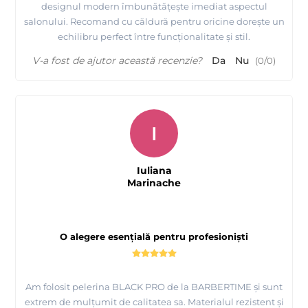
designul modern îmbunătățește imediat aspectul
salonului. Recomand cu căldură pentru oricine dorește un
echilibru perfect între funcționalitate și stil.
V-a fost de ajutor această recenzie?
Da
Nu
(
0
/
0
)
I
Iuliana
Marinache
O alegere esențială pentru profesioniști
Am folosit pelerina BLACK PRO de la BARBERTIME și sunt
extrem de mulțumit de calitatea sa. Materialul rezistent și