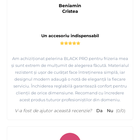
Beniamin
Cristea
Un accesoriu indispensabil
Am achiziționat pelerina BLACK PRO pentru frizeria mea
și sunt extrem de mulțumit de alegerea făcută. Materialul
rezistent și ușor de curățat face întreținerea simplă, iar
designul modern adaugă o notă de eleganță la fiecare
serviciu. Închiderea reglabilă garantează confort pentru
clienții de orice dimensiune. Recomand cu încredere
acest produs tuturor profesioniștilor din domeniu.
V-a fost de ajutor această recenzie?
Da
Nu
(
0
/
0
)