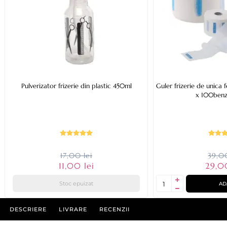
Pulverizator frizerie din plastic 450ml
Guler frizerie de unica f
x 100benz
17,00 lei
39,00
11,00 lei
29,0
Stoc epuizat
AD
DESCRIERE
LIVRARE
RECENZII