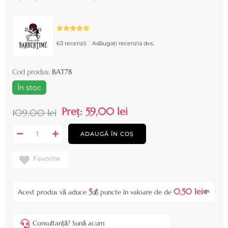
|
63 recenzii
Adăugați recenzia dvs.
Cod produs:
BAT78
În stoc
Preț:
59,00 lei
109,00 lei
ADAUGĂ ÎN COȘ
Favorite
5
0,50 lei
Acest produs vă aduce
💰 puncte în valoare de de
💸
Consultanță? Sună acum