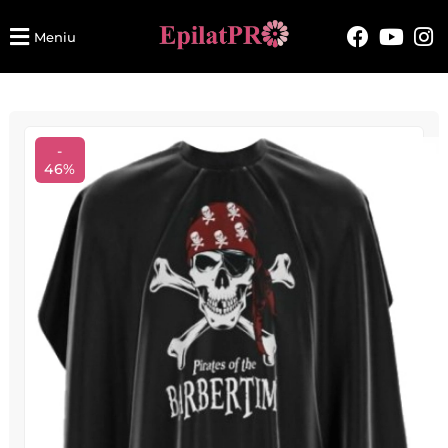
Meniu
-
46%