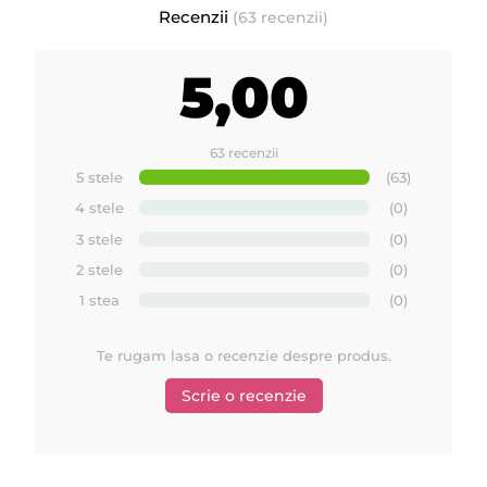
Recenzii
(63 recenzii)
5,00
63 recenzii
5 stele
(63)
4 stele
(0)
3 stele
(0)
2 stele
(0)
1 stea
(0)
Te rugam lasa o recenzie despre produs.
Scrie o recenzie