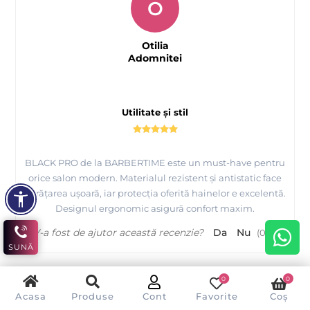
O
Otilia
Adomnitei
Utilitate și stil
BLACK PRO de la BARBERTIME este un must-have pentru
orice salon modern. Materialul rezistent și antistatic face
curățarea ușoară, iar protecția oferită hainelor e excelentă.
Designul ergonomic asigură confort maxim.
V-a fost de ajutor această recenzie?
Da
Nu
(
0
/
0
)
SUNĂ
0
0
Acasa
Produse
Cont
Favorite
Coș
C