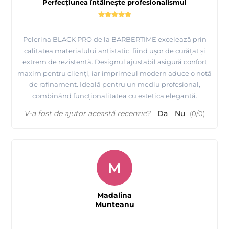
Perfecțiunea întâlnește profesionalismul
Pelerina BLACK PRO de la BARBERTIME excelează prin
calitatea materialului antistatic, fiind ușor de curățat și
extrem de rezistentă. Designul ajustabil asigură confort
maxim pentru clienți, iar imprimeul modern aduce o notă
de rafinament. Ideală pentru un mediu profesional,
combinând funcționalitatea cu estetica elegantă.
V-a fost de ajutor această recenzie?
Da
Nu
(
0
/
0
)
M
Madalina
Munteanu