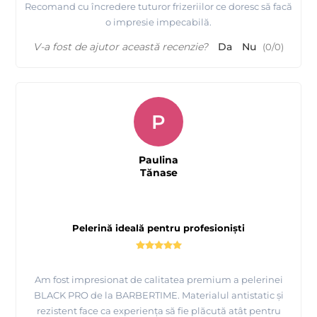
Recomand cu încredere tuturor frizeriilor ce doresc să facă
o impresie impecabilă.
V-a fost de ajutor această recenzie?
Da
Nu
(
0
/
0
)
P
Paulina
Tănase
Pelerină ideală pentru profesioniști
Am fost impresionat de calitatea premium a pelerinei
BLACK PRO de la BARBERTIME. Materialul antistatic și
rezistent face ca experiența să fie plăcută atât pentru