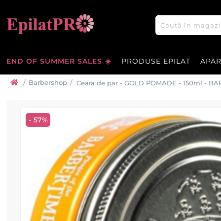
END OF SUMMER SALES ☀️
PRODUSE EPILAT
APA
/
Barbershop
/
Ceara de par - GOLD POMADE - 150ml - B
- 57%