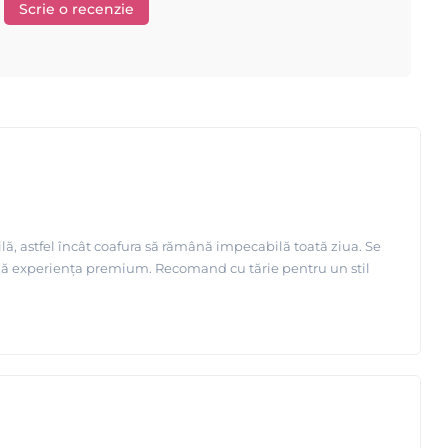
Scrie o recenzie
lă, astfel încât coafura să rămână impecabilă toată ziua. Se
ează experiența premium. Recomand cu tărie pentru un stil