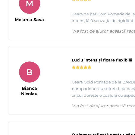
M
Ceara de păr Gold Pomade de la B
Melania Sava
intens, fără senzația de rigidita
V-a fost de ajutor această rec
Luciu intens și fixare flexibilă
B
Ceara Gold Pomade de la BARBERT
Bianca
pompadour sau stiluri slick-back
Nicolau
oricui dorește o coafură cu aspect 
V-a fost de ajutor această rec
O alegere rafinată pentru păru