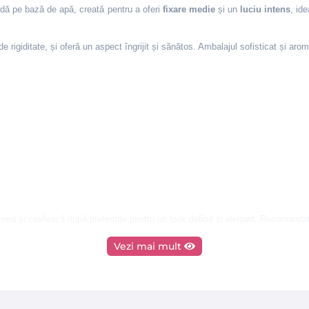
pe bază de apă, creată pentru a oferi
fixare medie
și un
luciu intens
, id
de rigiditate, și oferă un aspect îngrijit și sănătos. Ambalajul sofisticat și ar
med și coafează după preferințe pentru un look definit și elegant. Recomandată
Vezi mai mult
fum, BHT, Benzyl Alcohol, PPG-2 Methyl Ether, 2-Bromo-2-Nitropropane-1