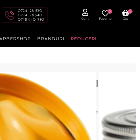
0724 128 520
0
0
0724 128 540
Cont
Favorite
Coș
0738 640 350
ARBERSHOP
BRANDURI
REDUCERI
 GOLD POMADE - 150ml -
 cu fixare medie și luciu intens. Textură water‑based, ușor de
coafuri pompadour, slick‑back și stiluri elegante.