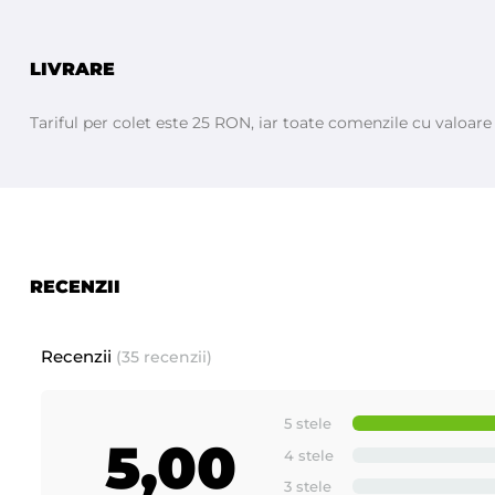
LIVRARE
Tariful per colet este 25 RON, iar toate comenzile cu valoar
RECENZII
Recenzii
(35 recenzii)
5 stele
5,00
4 stele
3 stele