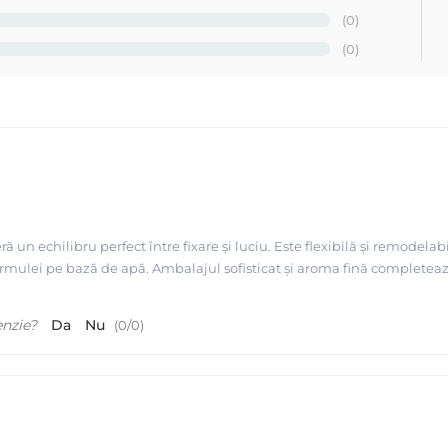
(0)
(0)
n echilibru perfect între fixare și luciu. Este flexibilă și remodelabi
 formulei pe bază de apă. Ambalajul sofisticat și aroma fină complet
enzie?
Da
Nu
(
0
/
0
)