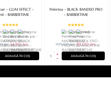
par - GUM EFFECT -
Pelerina - BLACK BANDED PRO
l - BARBERTIME
- BARBERTIME
+ 4
14,90 lei
59,00 lei
0 lei
109,00 lei
ADAUGĂ ÎN COȘ
ADAUGĂ ÎN COȘ