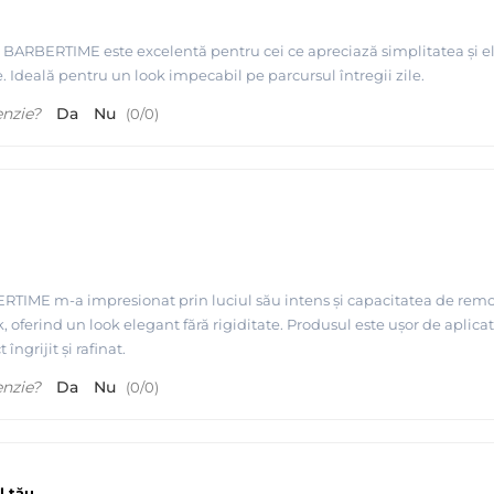
ARBERTIME este excelentă pentru cei ce apreciază simplitatea și elega
te. Ideală pentru un look impecabil pe parcursul întregii zile.
enzie?
Da
Nu
(
0
/
0
)
IME m-a impresionat prin luciul său intens și capacitatea de remode
, oferind un look elegant fără rigiditate. Produsul este ușor de aplic
îngrijit și rafinat.
enzie?
Da
Nu
(
0
/
0
)
l tău