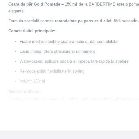
Ceara de păr Gold Pomade – 150 ml
de la BARBERTIME este o pomadă 
elegantă.
Formula specială permite
remodelare pe parcursul zilei
, fără senzație 
Caracteristici principale:
Fixare medie: menține coafura natural, dar controlabilă
Luciu intens: oferă strălucire și rafinament
Water-based: aplicare ușoară și îndepărtare rapidă la spălare
Re-modelabilă: flexibilitate în styling
Volum: 150 ml
Mod de utilizare:
Încălzește o cantitate mică între palme, aplică pe părul uscat sau ușor u
Ingrediente:
Aqua, Ceteareth-25, PEG-40 Hydrogenated Castor Oil, Glycerin, Par
Hydroxycitronellol, Alpha Isomethyl Ionone, CI 16035.