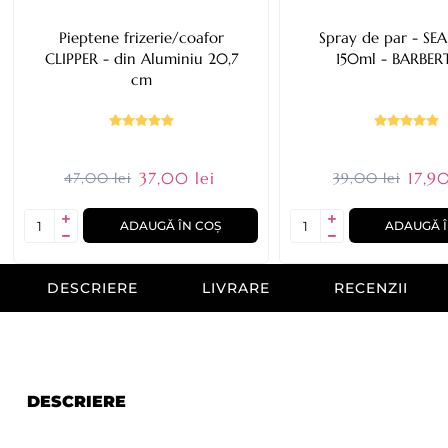
Pieptene frizerie/coafor
Spray de par - SEA
CLIPPER - din Aluminiu 20,7
150ml - BARBER
cm
37,00 lei
17,90
47,00 lei
39,00 lei
ADAUGĂ ÎN COȘ
ADAUGĂ Î
DESCRIERE
LIVRARE
RECENZII
DESCRIERE