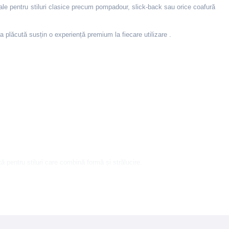
eale pentru stiluri clasice precum pompadour, slick-back sau orice coafură
oma plăcută susțin o experiență premium la fiecare utilizare
.
 pentru stiluri care combină formă și strălucire.
,3-Diol, Iodopropynyl Butylcarbamate, Benzyl Salicylate, Linalool,