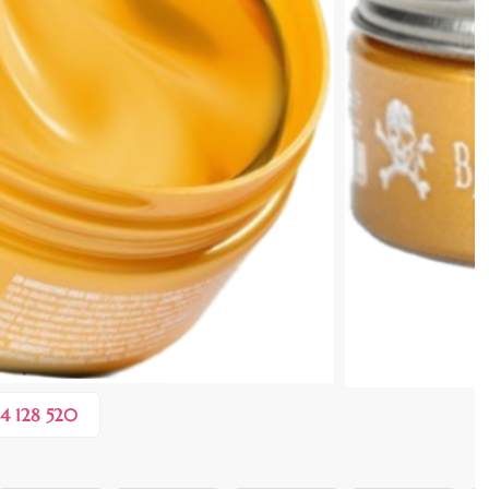
cenzia dvs.
 COȘ
0,10 lei
în valoare de de
💸
4 128 520