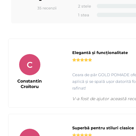
2 stele
35 recenzii
1 stea
Elegantă și funcționalitate
C
Ceara de păr GOLD POMADE oferă u
Constantin
aplică și se spală ușor datorită
Croitoru
rafinat!
V-a fost de ajutor această rec
Superbă pentru stiluri clasice