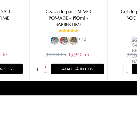
 SALT -
Ceara de par - SILVER
Gel de 
TIME
POMADE - 150ml -
300m
BARBERTIME
+ 10
 lei
15,90 lei
37,00 lei
37,0
N COȘ
ADAUGĂ ÎN COȘ