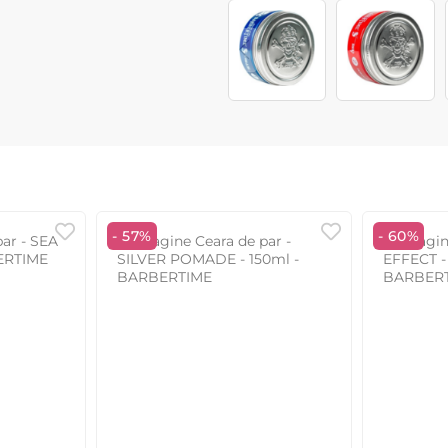
- 57%
- 60%