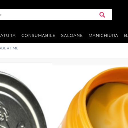
RATURA
CONSUMABILE
SALOANE
MANICHIURA
B
ARBERTIME
Ceara de par -
BARBERTIME
Ceară de păr Gold Pomade – 150 ml,
aplicat și spălat. Perfectă pentru 