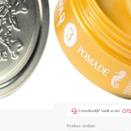
|
35 recenzii
Adăugați re
Cod produs:
BAT07
În stoc
Preț:
15,90 lei
37,00 lei
ADAUGĂ ÎN
Favorite
1
Acest produs vă aduce
💰 puncte 
072
Consultanță? Sună acum
Produse similare