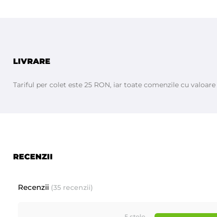
Aqua, Ceteareth-25, PEG-40 Hydrogenated Castor Oil, Glycerin, Par
Hydroxycitronellol, Alpha Isomethyl Ionone, CI 16035.
LIVRARE
Tariful per colet este 25 RON, iar toate comenzile cu valoar
RECENZII
Recenzii
(35 recenzii)
5 stele