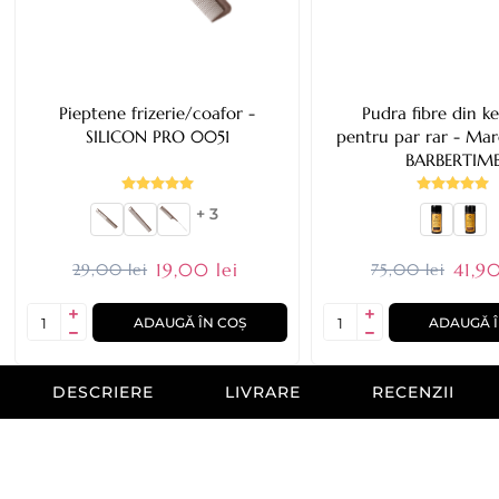
Pieptene frizerie/coafor -
Pudra fibre din ke
SILICON PRO 0051
pentru par rar - Mar
BARBERTIM
+ 3
19,00 lei
41,90
29,00 lei
75,00 lei
ADAUGĂ ÎN COȘ
ADAUGĂ Î
DESCRIERE
LIVRARE
RECENZII