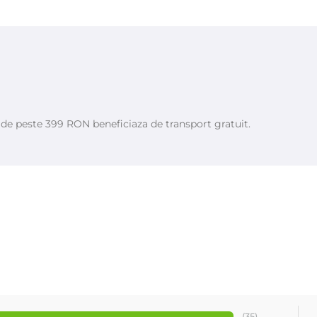
fum, BHT, Benzyl Alcohol, PPG-2 Methyl Ether, 2-Bromo-2-Nitropropane-1
e de peste 399 RON beneficiaza de transport gratuit.
(35)