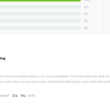
(0)
(0)
(0)
(0)
ling
o fixare excepțională cu un luciu atrăgător. Fiind pe bază de apă, se ap
l zilei este un avantaj major, facilitând obținerea unui look rafinat f
enzie?
Da
Nu
(
0
/
0
)