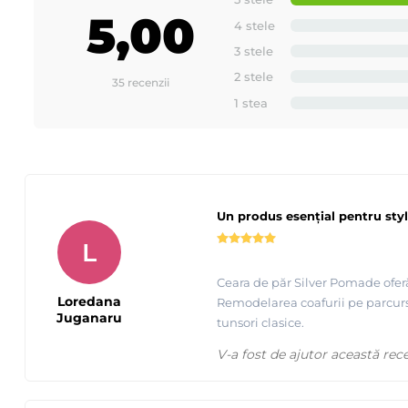
5,00
4 stele
3 stele
2 stele
35 recenzii
1 stea
Un produs esențial pentru sty
L
Ceara de păr Silver Pomade oferă 
Loredana
Remodelarea coafurii pe parcursu
Juganaru
tunsori clasice.
V-a fost de ajutor această rec