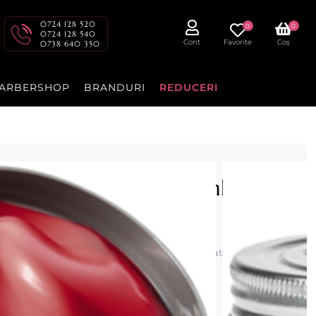
0724 128 520
0
0
0724 128 540
Cont
Favorite
Coș
0738 640 350
ARBERSHOP
BRANDURI
REDUCERI
 SILVER POMADE - 150ml -
l, cu fixare puternică și luciu intens. Textură water‑based, ușor
ru coafuri elegante și bine definite.