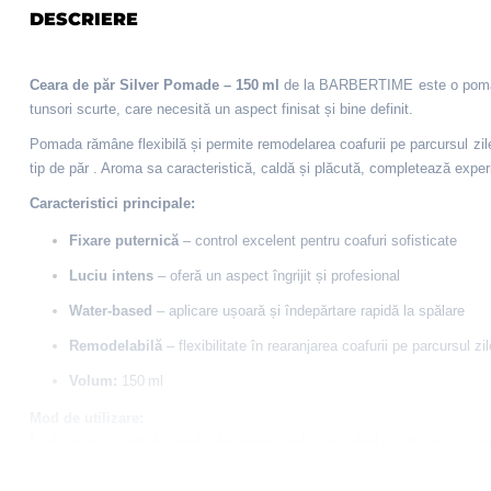
DESCRIERE
Ceara de păr Silver Pomade – 150 ml
de la BARBERTIME este o pom
tunsori scurte, care necesită un aspect finisat și bine definit.
Pomada rămâne flexibilă și permite remodelarea coafurii pe parcursul zilei,
tip de păr
. Aroma sa caracteristică, caldă și plăcută, completează experi
Caracteristici principale:
Fixare puternică
– control excelent pentru coafuri sofisticate
Luciu intens
– oferă un aspect îngrijit și profesional
Water‑based
– aplicare ușoară și îndepărtare rapidă la spălare
Remodelabilă
– flexibilitate în rearanjarea coafurii pe parcursul zil
Volum:
150 ml
Mod de utilizare:
Încălzește o cantitate mică între palme, aplică pe părul uscat sau ușor um
Ingrediente: