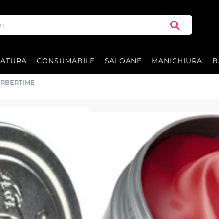
RATURA
CONSUMABILE
SALOANE
MANICHIURA
B
l - BARBERTIME
Ceara de par -
BARBERTIME
Ceară de păr Silver Pomade – 150 m
de aplicat și spălat. Perfectă pent