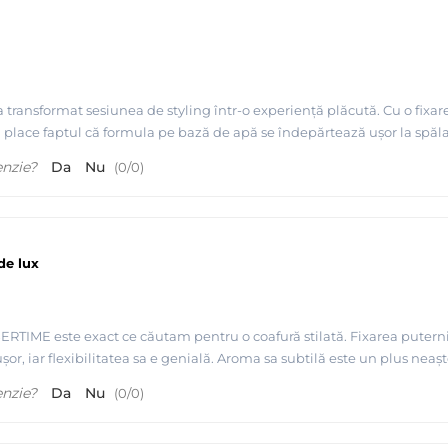
transformat sesiunea de styling într-o experiență plăcută. Cu o fixare 
i place faptul că formula pe bază de apă se îndepărtează ușor la spă
enzie?
Da
Nu
(
0
/
0
)
de lux
TIME este exact ce căutam pentru o coafură stilată. Fixarea puternic
șor, iar flexibilitatea sa e genială. Aroma sa subtilă este un plus neașt
enzie?
Da
Nu
(
0
/
0
)