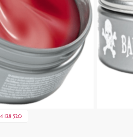
cenzia dvs.
 COȘ
0,10 lei
în valoare de de
💸
4 128 520