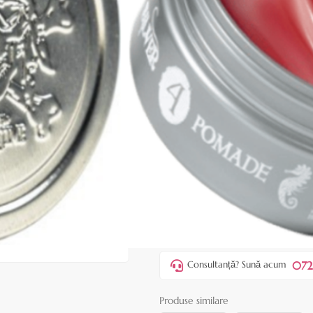
|
35 recenzii
Adăugați re
Cod produs:
BAT08
În stoc
Preț:
15,90 lei
37,00 lei
ADAUGĂ ÎN
Favorite
1
Acest produs vă aduce
💰 puncte 
072
Consultanță? Sună acum
Produse similare