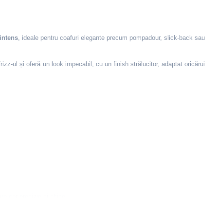
 intens
, ideale pentru coafuri elegante precum pompadour, slick-back sau
zz-ul și oferă un look impecabil, cu un finish strălucitor, adaptat oricărui
re cer precizie și shine.