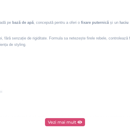
adă pe
bază de apă
, concepută pentru a oferi o
fixare puternică
și un
luciu
 fără senzație de rigiditate. Formula sa netezește firele rebele, controlează fri
ența de styling.
ei
ed și coafează după preferințe. Perfectă pentru stiluri clasice și moderne, ca
Vezi mai mult