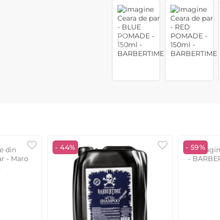
- 44%
- 59%