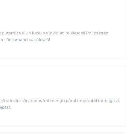
puternică și un luciu de invidiat, reușesc să îmi păstrez
lare. Recomand cu căldură!
ă și luciul său intens îmi mențin părul impecabil întreaga zi.
eptat.