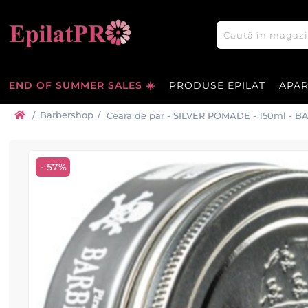
END OF SUMMER SALES ☀️
PRODUSE EPILAT
APA
/
Barbershop
/
Ceara de par - SILVER POMADE - 150m
- 57%