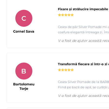
Fixare și strălucire impecabile
C
Ceara de păr Silver Pomade mi-a 
Cornel Sava
coafura elegantă întreaga zi. Îm
V-a fost de ajutor această rec
Transformă fiecare zi într-o zi 
B
Ceara Silver Pomade de la BARBER
Bartolomeu
Fiind pe bază de apă, se curăță u
Torje
V-a fost de ajutor această rec