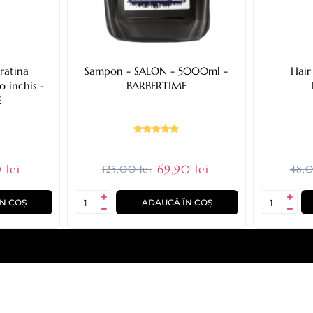
ratina
Sampon - SALON - 5000ml -
Hair
o inchis -
BARBERTIME
E
 lei
69,90 lei
125,00 lei
48,0
N COȘ
ADAUGĂ ÎN COȘ