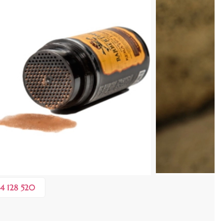
cenzia dvs.
 COȘ
0,40 lei
 în valoare de de
💸
4 128 520