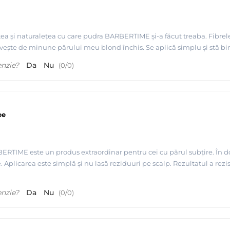
ea și naturalețea cu care pudra BARBERTIME și-a făcut treaba. Fibrele 
ește de minune părului meu blond închis. Se aplică simplu și stă bine 
enzie?
Da
Nu
(
0
/
0
)
ee
BERTIME este un produs extraordinar pentru cei cu părul subțire. În 
. Aplicarea este simplă și nu lasă reziduuri pe scalp. Rezultatul a rezis
enzie?
Da
Nu
(
0
/
0
)