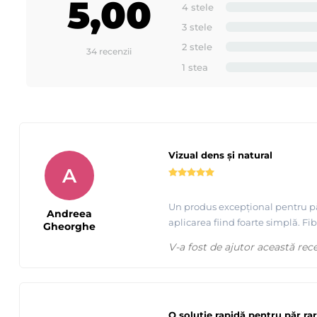
5,00
4 stele
3 stele
2 stele
34 recenzii
1 stea
Vizual dens și natural
A
Un produs excepțional pentru pă
Andreea
aplicarea fiind foarte simplă. Fib
Gheorghe
V-a fost de ajutor această rec
O soluție rapidă pentru păr rar