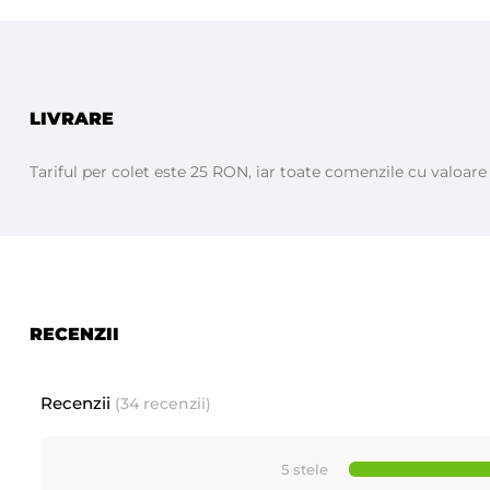
Textură fină, nu încarcă scalpul
Fără urme, miros sau disconfort
Se aplică simplu și rezistă ore întregi
LIVRARE
Tariful per colet este 25 RON, iar toate comenzile cu valoar
RECENZII
Recenzii
(34 recenzii)
5 stele