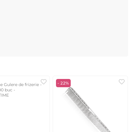
- 22%