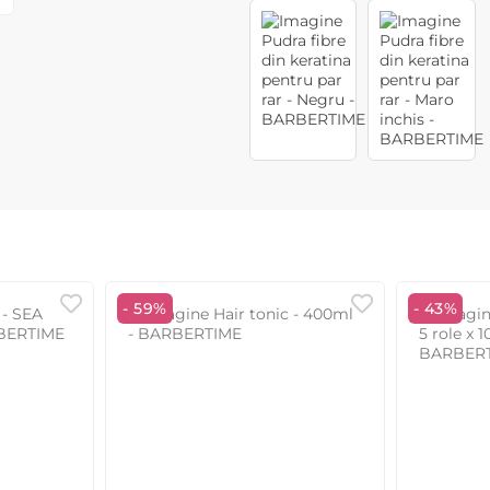
- 59%
- 43%