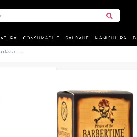
RATURA
CONSUMABILE
SALOANE
MANICHIURA
B
o deschis -
Pudra fibre din 
deschis - BARB
Pudră cu fibre de keratină BARBER
instant pentru părul șaten deschis