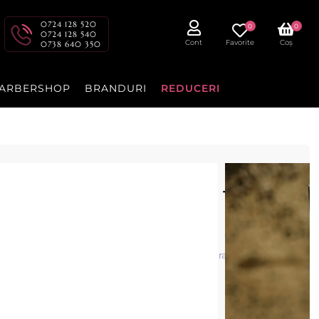
0724 128 520
0
0
0724 128 540
Cont
Favorite
Coș
0738 640 350
ARBERSHOP
BRANDURI
REDUCERI
keratina pentru par rar - Maro
ERTIME
TIME – Maro deschis – 21g oferă un aspect natural și volum
 sau blond închis cu zone rare.