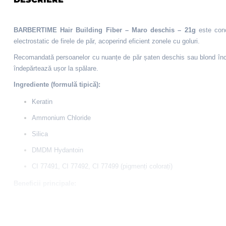
BARBERTIME Hair Building Fiber – Maro deschis – 21g
este conc
electrostatic de firele de păr, acoperind eficient zonele cu goluri.
Recomandată persoanelor cu nuanțe de păr șaten deschis sau blond închis,
îndepărtează ușor la spălare.
Ingrediente (formulă tipică):
Keratin
Ammonium Chloride
Silica
DMDM Hydantoin
CI 77491, CI 77492, CI 77499 (pigmenți colorați)
Beneficii principale:
Rezultat natural și volum instant
Nuanță potrivită pentru păr deschis la culoare