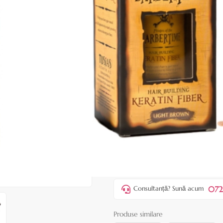
|
34 recenzii
Adăugați re
Cod produs:
BAT24
În stoc
Preț:
41,90 lei
75,00 lei
ADAUGĂ ÎN
Favorite
4
Acest produs vă aduce
💰 puncte
072
Consultanță? Sună acum
Produse similare