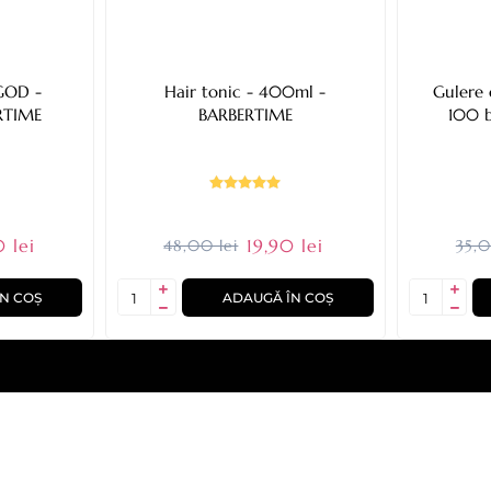
Hair tonic - 400ml -
Gulere d
RTIME
BARBERTIME
100 
 lei
19,90 lei
48,00 lei
35,0
N COȘ
ADAUGĂ ÎN COȘ