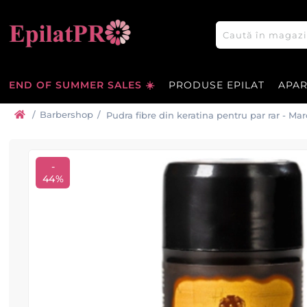
END OF SUMMER SALES ☀️
PRODUSE EPILAT
APA
/
Barbershop
/
Pudra fibre din keratina pentru par rar - Mar
BARBERTIME
-
44%