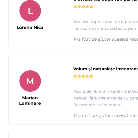
L
Am fost impresionat de rapiditat
Lorena Nica
iar nuanța maro deschis se potriv
V-a fost de ajutor această rec
Volum și naturalețe instantan
M
Pudra de fibre din keratină BAR
Marian
natural, fără diferențe de culoare
Lumînare
Recomand cu încredere!
V-a fost de ajutor această rec