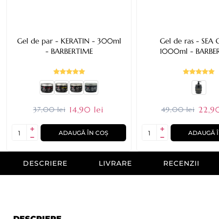
Gel de par - KERATIN - 300ml
Gel de ras - SEA GOD -
- BARBERTIME
1000ml - BARBE
14,90 lei
22,90
37,00 lei
49,00 lei
ADAUGĂ ÎN COȘ
ADAUGĂ Î
DESCRIERE
LIVRARE
RECENZII
DESCRIERE