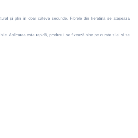
tural și plin în doar câteva secunde. Fibrele din keratină se atașează
le. Aplicarea este rapidă, produsul se fixează bine pe durata zilei și se