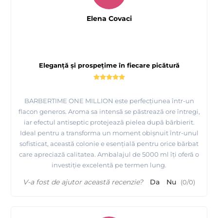
Elena Covaci
Eleganță și prospețime în fiecare picătură
BARBERTIME ONE MILLION este perfecțiunea într-un
flacon generos. Aroma sa intensă se păstrează ore întregi,
iar efectul antiseptic protejează pielea după bărbierit.
Ideal pentru a transforma un moment obișnuit într-unul
sofisticat, această colonie e esențială pentru orice bărbat
care apreciază calitatea. Ambalajul de 5000 ml îți oferă o
investiție excelentă pe termen lung.
V-a fost de ajutor această recenzie?
Da
Nu
(
0
/
0
)