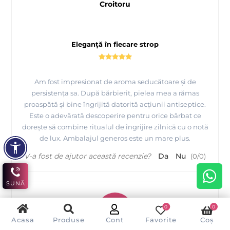
Croitoru
Eleganță în fiecare strop
Am fost impresionat de aroma seducătoare și de
persistența sa. După bărbierit, pielea mea a rămas
proaspătă și bine îngrijită datorită acțiunii antiseptice.
Este o adevărată descoperire pentru orice bărbat ce
dorește să combine ritualul de îngrijire zilnică cu o notă
de lux. Ambalajul generos este un mare plus.
V-a fost de ajutor această recenzie?
Da
Nu
(
0
/
0
)
SUNĂ
C
0
0
Acasa
Produse
Cont
Favorite
Coș