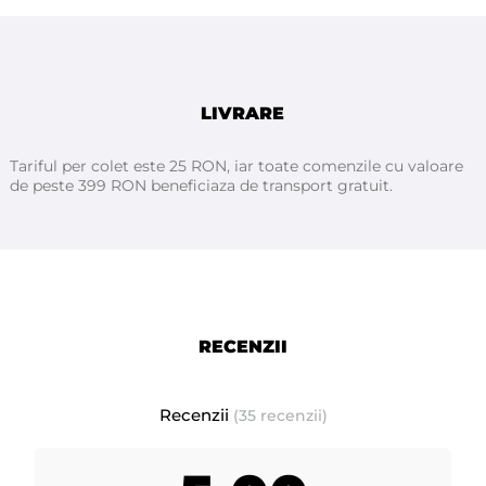
LIVRARE
Tariful per colet este 25 RON, iar toate comenzile cu valoare
de peste 399 RON beneficiaza de transport gratuit.
RECENZII
Recenzii
(35 recenzii)