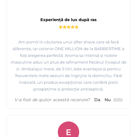
Experiență de lux după ras
Am pornit în căutarea unui after shave care să facă
diferența, iar colonie ONE MILLION de la BARBERTIME a
fost alegerea perfectă. Aroma sa intensă și notele
masculine aduc un plus de rafinament fiecărui început de
zi. Ambalajul mare, de 5 litri, este avantajos și pentru
frecventele mele sesiuni de îngrijire la domiciliu. Fără
îndoială, un produs excepțional care conferă pielii
prospețime și protecție antiseptică.
V-a fost de ajutor această recenzie?
Da
Nu
(
0
/
0
)
E