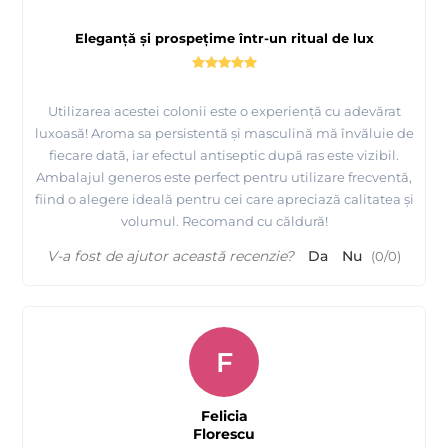
Eleganță și prospețime într-un ritual de lux
Utilizarea acestei colonii este o experiență cu adevărat
luxoasă! Aroma sa persistentă și masculină mă învăluie de
fiecare dată, iar efectul antiseptic după ras este vizibil.
Ambalajul generos este perfect pentru utilizare frecventă,
fiind o alegere ideală pentru cei care apreciază calitatea și
volumul. Recomand cu căldură!
V-a fost de ajutor această recenzie?
Da
Nu
(
0
/
0
)
F
Felicia
Florescu