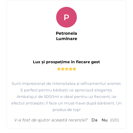
P
Petronela
Lumînare
Lux și prospețime în fiecare gest
Sunt impresionat de intensitatea și rafinamentul aromei.
E perfect pentru bărbații ce apreciază eleganța.
Ambalajul de 5000ml e ideal pentru uz frecvent, iar
efectul antiseptic îl face un must-have după bărbierit. Un
produs de top!
V-a fost de ajutor această recenzie?
Da
Nu
(
0
/
0
)