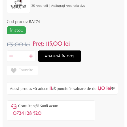
|
35 recenzii
Adăugați recenzia dvs.
Cod produs:
BAT74
În stoc
Preț:
115,00 lei
179,00 lei
ADAUGĂ ÎN COȘ
Favorite
11
1,10 lei
Acest produs vă aduce
💰 puncte în valoare de de
💸
Consultanță? Sună acum
0724 128 520