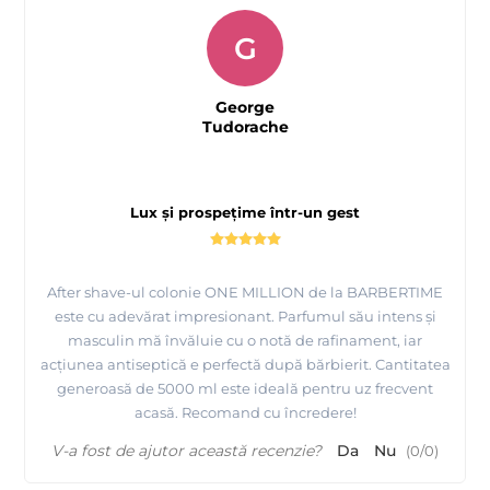
G
George
Tudorache
Lux și prospețime într-un gest
After shave-ul colonie ONE MILLION de la BARBERTIME
este cu adevărat impresionant. Parfumul său intens și
masculin mă învăluie cu o notă de rafinament, iar
acțiunea antiseptică e perfectă după bărbierit. Cantitatea
generoasă de 5000 ml este ideală pentru uz frecvent
acasă. Recomand cu încredere!
V-a fost de ajutor această recenzie?
Da
Nu
(
0
/
0
)