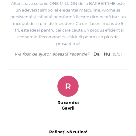
After shave colonie ONE MILLION de la BARBERTIME este
un adevărat simbol al eleganței masculine. Aroma sa
persistentă și rafinată transformă fiecare dimineață într-un
început de zi plin de încredere. Cu un flacon imens de 5
litri, este ideal pentru cei care caută un produs eficient și
economic. Recomand cu căldură pentru un plus de
prospețime!
V-a fost de ajutor această recenzie?
Da
Nu
(
0
/
0
)
R
Ruxandra
Gavril
Rafinați-vă rutina!