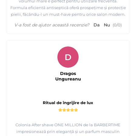
volumul mare e perfect pentru utilizare frecventă.
Formula eficientă antiseptică oferă prospețime și protecție
pielii, făcându-l un must-have pentru orice salon modern.
V-a fost de ajutor această recenzie?
Da
Nu
(
0
/
0
)
D
Dragos
Ungureanu
Ritual de îngrijire de lux
Colonia After shave ONE MILLION de la BARBERTIME
impresionează prin eleganță și un parfum masculin