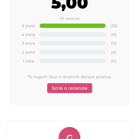
5,00
35 recenzii
5 stele
(35)
4 stele
(0)
3 stele
(0)
2 stele
(0)
1 stea
(0)
Te rugam lasa o recenzie despre produs.
Scrie o recenzie
G