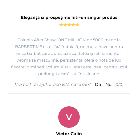
Eleganță și prospețime într-un singur produs
Colonia After Shave ONE MILLION de 5000 ml de la
BARBERTIME este, fără îndoială, un must-have pentru
orice bărbat care apreciază calitatea și rafinamentul.
Aroma sa masculină, persistentă, oferă o notă de lux
fiecărei dimineți. Volumul său uriaș este ideal pentru uzul
prelungit acasă sau în saloane.
V-a fost de ajutor această recenzie?
Da
Nu
(
0
/
0
)
V
Victor Calin