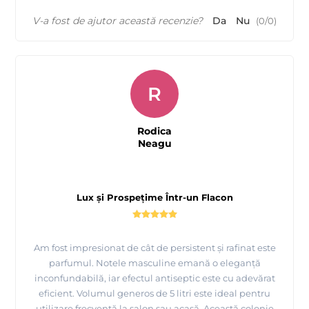
V-a fost de ajutor această recenzie?
Da
Nu
(
0
/
0
)
R
Rodica
Neagu
Lux și Prospețime Într-un Flacon
Am fost impresionat de cât de persistent și rafinat este
parfumul. Notele masculine emană o eleganță
inconfundabilă, iar efectul antiseptic este cu adevărat
eficient. Volumul generos de 5 litri este ideal pentru
utilizare frecventă la salon sau acasă. Această colonie