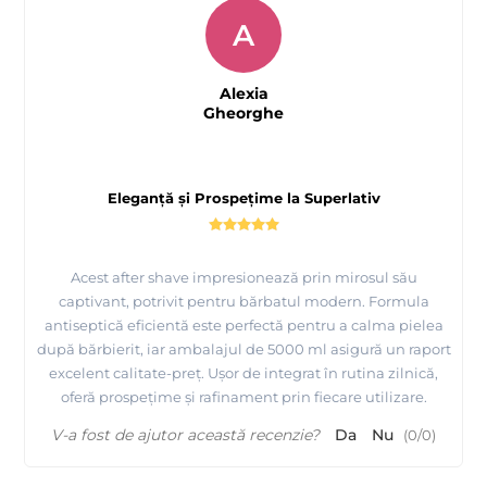
A
Alexia
Gheorghe
Eleganță și Prospețime la Superlativ
Acest after shave impresionează prin mirosul său
captivant, potrivit pentru bărbatul modern. Formula
antiseptică eficientă este perfectă pentru a calma pielea
după bărbierit, iar ambalajul de 5000 ml asigură un raport
excelent calitate-preț. Ușor de integrat în rutina zilnică,
oferă prospețime și rafinament prin fiecare utilizare.
V-a fost de ajutor această recenzie?
Da
Nu
(
0
/
0
)