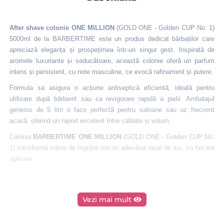
After shave colonie ONE MILLION
(GOLD ONE - Golden CUP No: 1)
5000ml de la BARBERTIME este un produs dedicat bărbaților care
apreciază eleganța și prospețimea într-un singur gest. Inspirată de
aromele luxuriante și seducătoare, această colonie oferă un parfum
intens și persistent, cu note masculine, ce evocă rafinament și putere.
Formula sa asigura o acțiune antiseptică eficientă, ideală pentru
utilizare după bărbierit sau ca revigorare rapidă a pielii. Ambalajul
generos de 5 litri o face perfectă pentru saloane sau uz frecvent
acasă, oferind un raport excelent între calitate și volum.
Colonia
BARBERTIME ONE MILLION
(GOLD ONE - Golden CUP No:
1) transformă rutina de îngrijire într-un adevărat ritual de lux, cu fiecare
aplicare.
Vezi mai mult