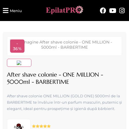
Meniu
-
36%
After shave colonie - ONE MILLION -
5000ml - BARBERTIME
After shave colonie ONE MILLION (GOLD ONE) 5000ml de la
BARBERTIME te învăluie într-un parfum masculin, puternic și
elegant, ideal pentru prospețime și igienă după bărbierit.