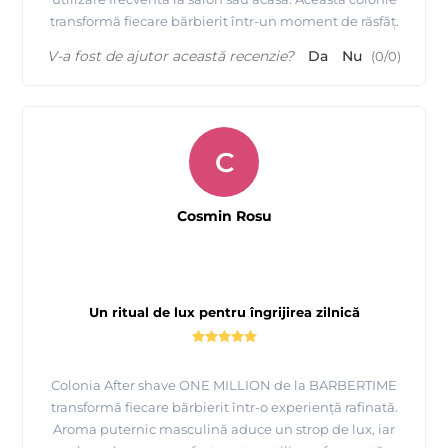
transformă fiecare bărbierit într-un moment de răsfăț.
V-a fost de ajutor această recenzie?
Da
Nu
(
0
/
0
)
C
Cosmin Rosu
Un ritual de lux pentru îngrijirea zilnică
Colonia After shave ONE MILLION de la BARBERTIME
transformă fiecare bărbierit într-o experiență rafinată.
Aroma puternic masculină aduce un strop de lux, iar