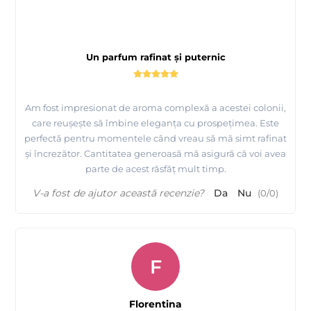
Un parfum rafinat și puternic
Am fost impresionat de aroma complexă a acestei colonii,
care reușește să îmbine eleganța cu prospețimea. Este
perfectă pentru momentele când vreau să mă simt rafinat
și încrezător. Cantitatea generoasă mă asigură că voi avea
parte de acest răsfăț mult timp.
V-a fost de ajutor această recenzie?
Da
Nu
(
0
/
0
)
F
Florentina