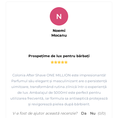
N
Noemi
Mocanu
Prospețime de lux pentru bărbați
Colonia After Shave ONE MILLION este impresionantă!
Parfumul său elegant și masculinizant are o persistență
uimitoare, transformând rutina zilnică într-o experiență
de lux. Ambalajul de 5000ml este perfect pentru
utilizarea frecventă, iar formula sa antiseptică protejează
și revigorează pielea după bărbierit.
V-a fost de ajutor această recenzie?
Da
Nu
(
0
/
0
)