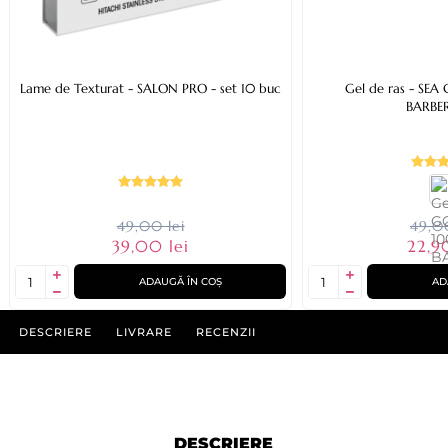
Lame de Texturat - SALON PRO - set 10 buc
Gel de ras - SEA GOD - 1000ml -
BARBE
49,00 lei
49,00
39,00 lei
22,9
ADAUGĂ ÎN COȘ
AD
DESCRIERE
LIVRARE
RECENZII
DESCRIERE